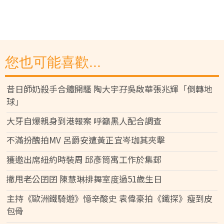
您也可能喜歡...
昔日師奶殺手合體開騷 陶大宇孖吳啟華張兆輝「倒轉地
球」
大牙自爆親身到港報案 呼籲黑人配合調查
不滿扮醜拍MV 呂爵安遭黃正宜岑珈其夾擊
獲邀出席紐約時裝周 邱彥筒寓工作於集郵
撇甩老公囝囝 陳慧琳排舞室度過51歲生日
主持《歐洲鐵騎遊》憶辛酸史 袁偉豪拍《鐵探》瘦到皮
包骨