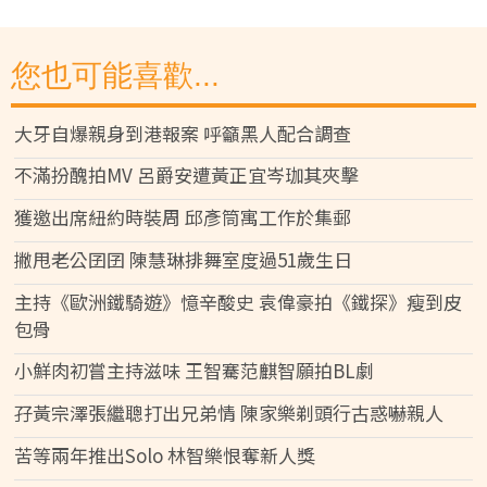
您也可能喜歡...
大牙自爆親身到港報案 呼籲黑人配合調查
不滿扮醜拍MV 呂爵安遭黃正宜岑珈其夾擊
獲邀出席紐約時裝周 邱彥筒寓工作於集郵
撇甩老公囝囝 陳慧琳排舞室度過51歲生日
主持《歐洲鐵騎遊》憶辛酸史 袁偉豪拍《鐵探》瘦到皮
包骨
小鮮肉初嘗主持滋味 王智騫范麒智願拍BL劇
孖黃宗澤張繼聰打出兄弟情 陳家樂剃頭行古惑嚇親人
苦等兩年推出Solo 林智樂恨奪新人獎