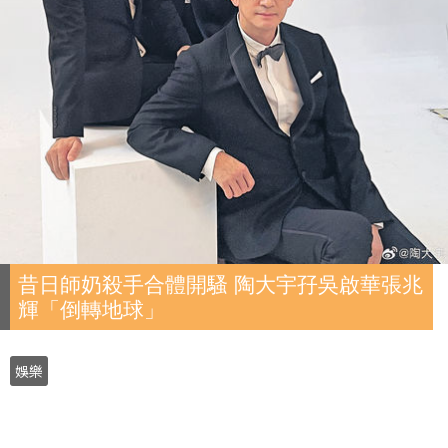
昔日師奶殺手合體開騷 陶大宇孖吳啟華張兆
輝「倒轉地球」
娛樂