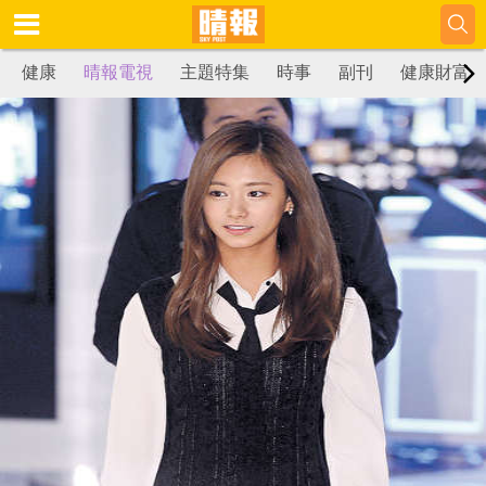
健康
晴報電視
主題特集
時事
副刊
健康財富