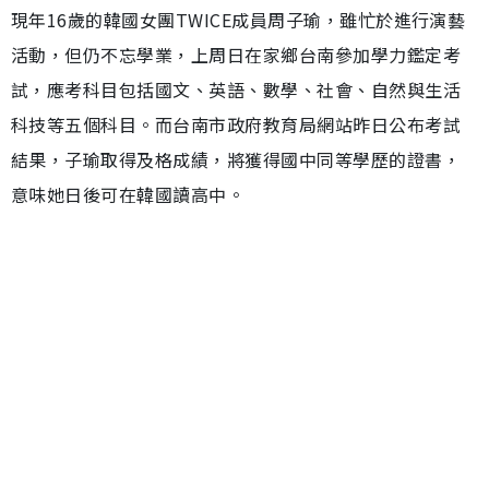
現年16歲的韓國女團TWICE成員周子瑜，雖忙於進行演藝
活動，但仍不忘學業，上周日在家鄉台南參加學力鑑定考
試，應考科目包括國文、英語、數學、社會、自然與生活
科技等五個科目。而台南市政府教育局網站昨日公布考試
結果，子瑜取得及格成績，將獲得國中同等學歷的證書，
意味她日後可在韓國讀高中。