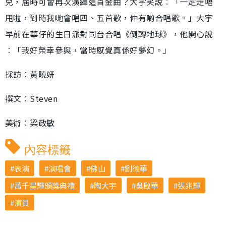
兒，屆時可會再次演繹這首金曲？大宇笑說︰「一定走唔
甩啦，到時我哋會唱四、五首歌，仲有啲合唱歌。」大宇
早前在華仔的生日派對同台合唱《倒轉地球》，他開心說
︰「我好榮幸參與，當時感覺真係好夢幻。」
採訪︰黃曉妍
撰文︰Steven
美術︰梁政敏
內容標籤
表演
演唱會
佛山
劉德華
萬千星輝頒獎典禮
陶大宇
吳啟華
張兆輝
演員