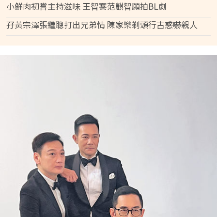
小鮮肉初嘗主持滋味 王智騫范麒智願拍BL劇
孖黃宗澤張繼聰打出兄弟情 陳家樂剃頭行古惑嚇親人