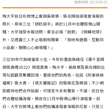
發佈時間: 2023/09/15
陶大宇前日在微博上載與吳啟華、張兆輝拍演唱會海報的
照片，原來三位「師奶殺手」將於11月中合體假佛山開
騷。大宇接受本報訪問，豪言必唱「飲歌」《倒轉地球》
外，又透露三人不止唱歌咁簡單︰「我哋有遊戲、互動同
小品劇，開開心心做場騷！」
三位90年代無綫當家小生，今年初重返無綫任《萬千星輝
頒獎典禮2022》頒獎嘉賓，陶大宇、吳啟華及張兆輝的出
現勾起觀眾集體回憶，重提他們的角色，包括《刑事偵緝
檔案》張大勇、《倚天屠龍記》的張無忌及楊逍；不少網
民期待他們合作拍劇，可惜至今未有聲氣。不過，近日他
們合體拍攝海報，預告在11月中假佛山舉行演唱會。前
日，大宇在微博上載他們拍攝演唱會海報的花絮，只見三