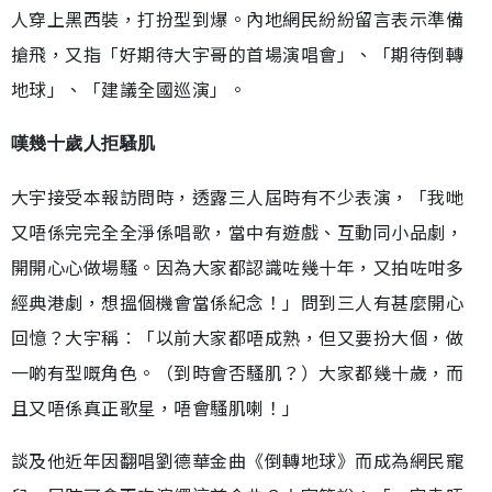
人穿上黑西裝，打扮型到爆。內地網民紛紛留言表示準備
搶飛，又指「好期待大宇哥的首場演唱會」、「期待倒轉
地球」、「建議全國巡演」。
嘆幾十歲人拒騷肌
大宇接受本報訪問時，透露三人屆時有不少表演，「我哋
又唔係完完全全淨係唱歌，當中有遊戲、互動同小品劇，
開開心心做場騷。因為大家都認識咗幾十年，又拍咗咁多
經典港劇，想搵個機會當係紀念！」問到三人有甚麼開心
回憶？大宇稱︰「以前大家都唔成熟，但又要扮大個，做
一啲有型嘅角色。（到時會否騷肌？）大家都幾十歲，而
且又唔係真正歌星，唔會騷肌喇！」
談及他近年因翻唱劉德華金曲《倒轉地球》而成為網民寵