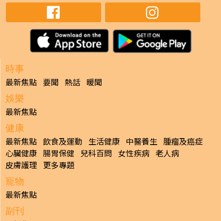
時事
最新焦點
要聞
熱話
暖聞
娛樂
最新焦點
健康
最新焦點
飲食及運動
生活健康
中醫養生
腫瘤及癌症
心臟健康
腸胃保健
兒科百問
女性疾病
老人病
皮膚護理
更多專題
寵物
最新焦點
副刊