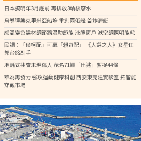
日本擬明年3月底前 再排放3輪核廢水
烏導彈襲克里米亞船塢 重創兩俄艦 首炸潛艇
感溫變色建材調節牆溫助節能 液態窗戶 減空調照明能耗
民調︰「侯柯配」可贏「賴蕭配」 《人選之人》女星任
郭台銘副手
地氈式搜查未現傷人 茂名71鱷「出逃」暫捉44條
華為再發力 強攻運動健康科創 西安東莞建實驗室 拓智能
穿戴市場