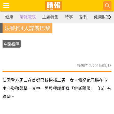
健康
晴報電視
主題特集
時事
副刊
健康財富
法警拘4人謀襲巴黎
中國/國際
發佈時間: 2016/03/18
法國警方周三在首都巴黎拘捕三男一女，懷疑他們將在市
中心發動襲擊，其中一男與極端組織「伊斯蘭國」（IS）有
聯繫。