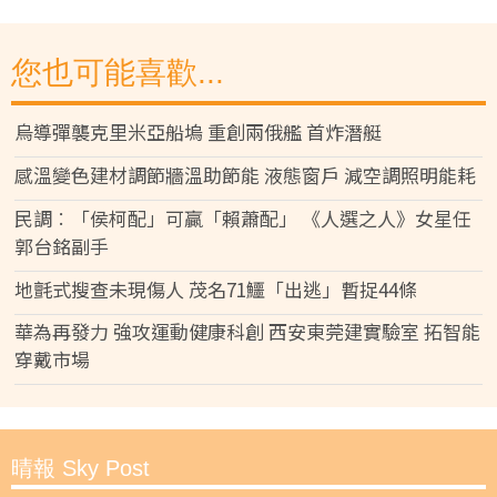
您也可能喜歡...
烏導彈襲克里米亞船塢 重創兩俄艦 首炸潛艇
感溫變色建材調節牆溫助節能 液態窗戶 減空調照明能耗
民調︰「侯柯配」可贏「賴蕭配」 《人選之人》女星任
郭台銘副手
地氈式搜查未現傷人 茂名71鱷「出逃」暫捉44條
華為再發力 強攻運動健康科創 西安東莞建實驗室 拓智能
穿戴市場
晴報 Sky Post