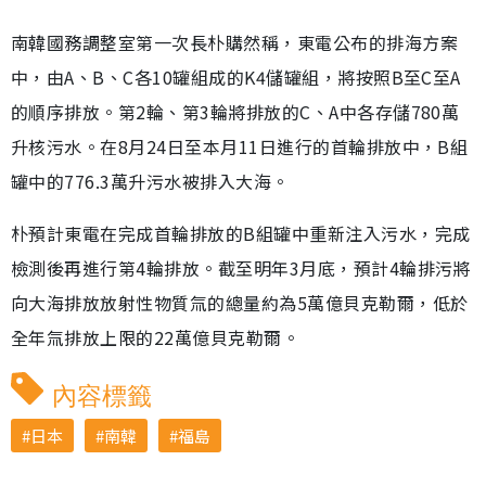
南韓國務調整室第一次長朴購然稱，東電公布的排海方案
中，由A、B、C各10罐組成的K4儲罐組，將按照B至C至A
的順序排放。第2輪、第3輪將排放的C、A中各存儲780萬
升核污水。在8月24日至本月11日進行的首輪排放中，B組
罐中的776.3萬升污水被排入大海。
朴預計東電在完成首輪排放的B組罐中重新注入污水，完成
檢測後再進行第4輪排放。截至明年3月底，預計4輪排污將
向大海排放放射性物質氚的總量約為5萬億貝克勒爾，低於
全年氚排放上限的22萬億貝克勒爾。
內容標籤
日本
南韓
福島