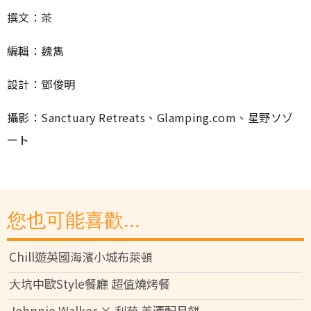
撰文：茶
編輯：魏雋
設計：鄧俊明
攝影：Sanctuary Retreats、Glamping.com、星野ソゾ
ート
您也可能喜歡...
Chill遊英國海濱小城布萊頓
大坑中歐Style餐廳 超值燒烤餐
Johnnie Walker × 利苑 美酒配月餅