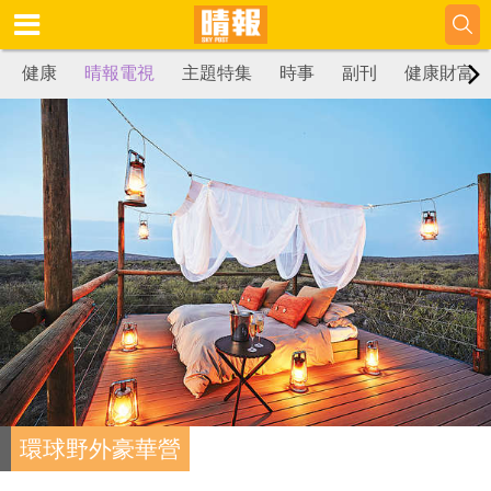
健康
晴報電視
主題特集
時事
副刊
健康財富
環球野外豪華營