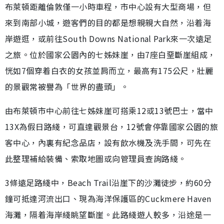
布萊頓距離倫敦僅一小時車程，市中心設有大型商場，但
來到南部小城，遊客們的目的都是想親親大自然，沿着海
岸遊逛，或前往South Downs National Park來一次遠足
之旅。位於國家公園內的七姊妹崖，由7座白堊斷崖組成，
恍如7個穿着白衣的女孩並肩而立，最高有175公尺，壯麗
的景觀常被譽為「世界的盡頭」。
由布萊頓市中心前往七姊妹崖可搭乘12或13號巴士，當中
13X為假日路綫，可直達觀景台，12號會停靠國家公園的旅
客中心，內裏有紀念品店，設有飲水機及洗手間，可先在
此整理補給裝備、索取地圖或向管理員查詢路綫。
3條遠足路綫中，Beach Trail沿崖下的沙灘徒步，約60分
鐘可抵達河流出口、現為海洋保護區的Cuckmere Haven
海灘，隔着海岸綫眺望斷崖。此路綫遊人較多，沿途是一