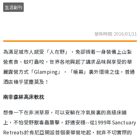
生活副刊
發佈時間: 2016/03/11
為滿足城市人感受「人在野」，免卻揹着一身裝備上山紮
營煮食、蚊叮蟲咬，世界各地興起了講求品味與享受的華
麗露營方式「Glamping」，「帳幕」裏外環境之佳，普通
酒店幾乎望塵莫及！
南非森林高床軟枕
想像一下在非洲草原，可以安躺在冷氣房裏的高級床鋪
上，不怕受野獸毒蟲襲擊，舒適安穩--從1999年Sanctuary
Retreats於肯尼亞開設首個豪華營地起，就非不切實際的