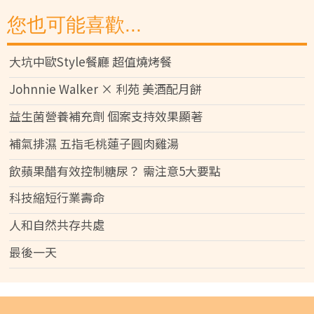
您也可能喜歡...
大坑中歐Style餐廳 超值燒烤餐
Johnnie Walker × 利苑 美酒配月餅
益生菌營養補充劑 個案支持效果顯著
補氣排濕 五指毛桃蓮子圓肉雞湯
飲蘋果醋有效控制糖尿？ 需注意5大要點
科技縮短行業壽命
人和自然共存共處
最後一天