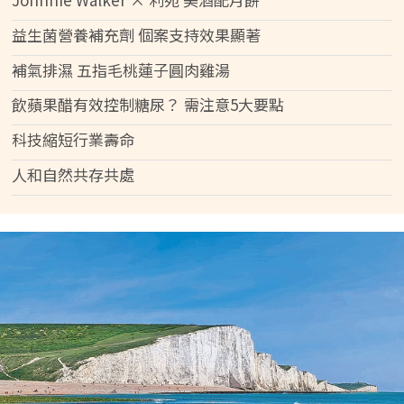
益生菌營養補充劑 個案支持效果顯著
補氣排濕 五指毛桃蓮子圓肉雞湯
飲蘋果醋有效控制糖尿？ 需注意5大要點
科技縮短行業壽命
人和自然共存共處