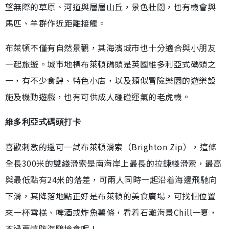
望無際的草原、河道與層層山丘，景色壯闊，也有機會與
馬匹、羊群作近距離接觸。
布萊頓不僅有自然景觀，其海濱城市也十分適合與小朋友
一起旅遊。城市地標布萊頓碼頭是英國維多利亞式碼頭之
一，有不少食肆、特色小店，以及類似冒險樂園的遊樂設
施及機動遊戲，也有可供成人碰碰運氣的老虎機。
維多利亞式碼頭打卡
喜歡刺激的還可一試布萊頓滑索（Brighton Zip），這條
全長300米的雙綫滑索是南海岸上最長的拉鍊綫滑索，最高
與最低點有24米的落差，可兩人同時一起沿着海邊飛馳向
下滑，其降落地點正好是布萊頓的美食廣場，可找個位置
來一杯雪榚、啤酒或炸魚薯條，看着石灘海景Chill一夏，
不過要慎防海鷗搶食呢！