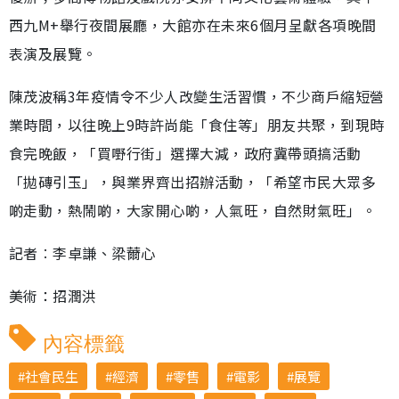
西九M+舉行夜間展廳，大館亦在未來6個月呈獻各項晚間
表演及展覽。
陳茂波稱3年疫情令不少人改變生活習慣，不少商戶縮短營
業時間，以往晚上9時許尚能「食住等」朋友共聚，到現時
食完晚飯，「買嘢行街」選擇大減，政府冀帶頭搞活動
「拋磚引玉」，與業界齊出招辦活動，「希望市民大眾多
啲走動，熱鬧啲，大家開心啲，人氣旺，自然財氣旺」。
記者︰李卓謙、梁薾心
美術：招潤洪
內容標籤
社會民生
經濟
零售
電影
展覽