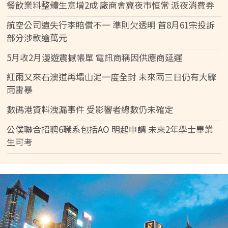
餐飲業料整體生意增2成 廠商會冀夜市恒常 派夜消費券
航空公司遺失行李賠償不一 準則欠透明 首8月61宗投訴
部分涉款逾萬元
5月收2月漫遊震撼帳單 電訊商稱因供應商延遲
紅雨又來石澳道再塌山泥一度全封 未來兩三日仍有大驟
雨雷暴
數碼港資料洩漏事件 受影響者總數仍未確定
公僕聯合招聘6職系包括AO 明起申請 未來2年學士畢業
生可考