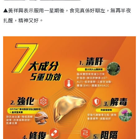
▲黃祥興表示服用一星期後，食完真係好瞓左，無再半夜
扎醒，精神又好。