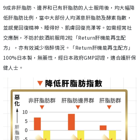
9成非肝脂肪、邊界和已有肝脂肪的人士服用後，均大幅降
低肝脂肪比例，當中大部份人均滿意肝脂肪及酵素指數，
並感覺回復精神、睡得好、肌膚回復亮澤等。如需經常社
交應酬，不妨於飲酒前服用2粒「Return肝機能再生配
方」，亦有效減少宿醉情況。「Return肝機能再生配方」
100%日本製，無藥性，經日本政府GMP認證，適合護肝保
健人士。