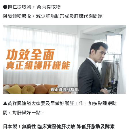
●欖仁提取物 + 桑葉提取物
阻隔澱粉吸收，減少肝脂肪形成及肝臟代謝問題
▲黃祥興建議大家要及早做好護肝工作，加多點睡眠時
間，對肝臟好一點。
日本製！無藥性 臨床實證健肝功放 降低肝脂肪及酵素