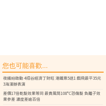
您也可能喜歡...
夜繽紛啟動 4招谷經濟丁財旺 港鐵票5送1 戲飛最平35元
3海濱辦表演
差價17倍乾髮效果等同 最貴風筒108°C恐傷髮 負離子效
果參差 濃度差逾百倍