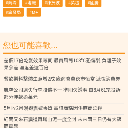
商場
港鐵
陳茂波
英超
國慶
旅發局
M+
您也可能喜歡...
差價17倍乾髮效果等同 最貴風筒108°C恐傷髮 負離子效
果參差 濃度差逾百倍
餐飲業料整體生意增2成 廠商會冀夜市恒常 派夜消費券
航空公司遺失行李賠償不一 準則欠透明 首8月61宗投訴
部分涉款逾萬元
5月收2月漫遊震撼帳單 電訊商稱因供應商延遲
紅雨又來石澳道再塌山泥一度全封 未來兩三日仍有大驟
雨雷暴