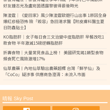
好友鍾志光及盧宛茵透露黎彼得最後時光
陳浚霆｜《愛回家》風少陳浚霆歐遊行山出事 1原因全身
爆紅疹極恐怖 險「毀容」急回港求醫【附皮膚科醫生夏
日防蟲貼士】
KO脂肪肝｜女子每日食三文治變中度脂肪肝 早餐改吃1
款食物 半年激減15磅逆轉脂肪肝
折壽食物｜大量常見食品上榜！ 美國研究揭1類型食物
頻食死亡風險激增17%
仙草農藥丨內地仙草驗出農藥超標 台灣「鮮芋仙」及
「CoCo」疑涉事 供應商急澄清：未流入市面
晴報 Sky Post