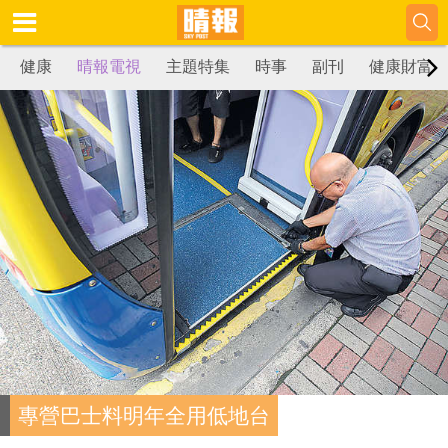
健康
晴報電視
主題特集
時事
副刊
健康財富
專營巴士料明年全用低地台