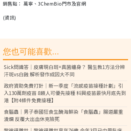
銷售點： 萬寧、3ChemBio門市及官網
(資訊)
您也可能喜歡...
Sick問識答｜皮膚現白斑=真菌纏身？ 醫生教1方法分辨
汗斑vs白蝕 解析發作成因大不同
政府資助免費打針｜新一季度「流感疫苗接種計劃」引
入130萬劑疫苗 8類人可優先接種 科興疫苗最快月底先到
港【附4條件免費接種】
食腦蟲｜男子泰國狂食生醃海鮮染「食腦蟲」腸道嚴重
潰爛 反覆大出血休克險死
黎彼得離世｜黎彼得離世享年76歲 今年3月已中風臥床