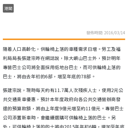
港聞
發佈時間: 2016/03/14
隨着人口高齡化，供輪椅上落的車種需求日增。勞工及福
利局局長張建宗昨在網誌說，除大嶼山巴士外，預計明年
專營巴士公司將全面採用低地台巴士，而可供輪椅上落的
巴士，將由去年初的6部，增至年底的78部。
張建宗說，現時每天約有11.7萬人次殘疾人士，使用2元公
共交通乘車優惠，預計本年度政府向各公共交通營辦商發
還的預算款額，將由上年度9億元增至約11億元。專營巴士
公司添置新車時，會繼續選購可供輪椅上落的巴士。另
外，可供輪椅上落的的士將由2015年年初6輛，增加至年底