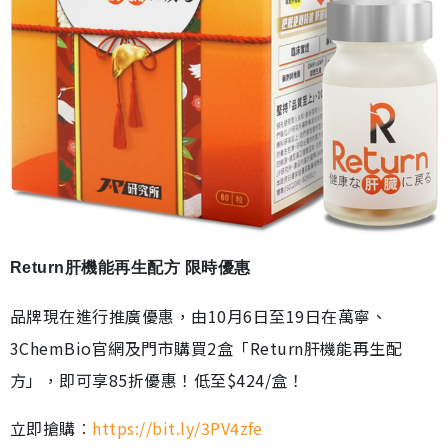
Return肝機能再生配方 限時優惠
品牌現在進行推廣優惠，由10月6日至19日在萬寧、
3ChemBio官網及門市購買2盒「Return肝機能再生配
方」，即可享85折優惠！低至$424/盒！
立即搶購︰
https://bit.ly/3PV4zfe