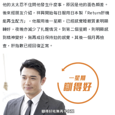
他的太太忍不住問他發生什麼事，原因是他的面色頗差。
後來經朋友介紹，祥興開始每日服用日本製「Return肝機
能再生配方」，他服用後一星期，已經感覺睡眠質素明顯
轉好，夜晚亦減少了扎醒情況。到第二個星期，則明顯感
到精神變好，無再成日保持攰的感覺。其後一個月再檢
查，肝指數已經回復正常。