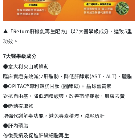
▲「Return肝機能再生配方」以7大醫學級成分，達致5重
功效。
7大醫學級成分
●意大利火山朝鮮薊
臨床實證有效減少肝脂肪、降低肝酵素(AST、ALT)、體脂
●OPITAC®專利穀胱甘肽 (圓酵母) + 晶球薑黃素
對抗自由基，降低酒精破壞，改善宿醉症狀，肌膚去黃
●奶薊提取物
增強代謝解毒功能，避免毒素積聚，減壓疏肝
●肝內磷脂
修復受損及促進肝臟細胞再生