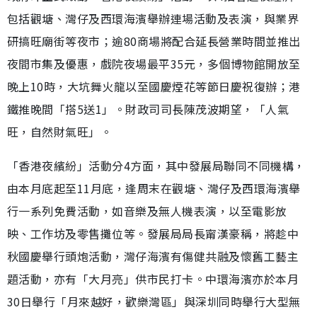
包括觀塘、灣仔及西環海濱舉辦連場活動及表演，與業界
研搞旺廟街等夜市；逾80商場將配合延長營業時間並推出
夜間市集及優惠，戲院夜場最平35元，多個博物館開放至
晚上10時，大坑舞火龍以至國慶煙花等節日慶祝復辦；港
鐵推晚間「搭5送1」。財政司司長陳茂波期望，「人氣
旺，自然財氣旺」。
「香港夜繽紛」活動分4方面，其中發展局聯同不同機構，
由本月底起至11月底，逢周末在觀塘、灣仔及西環海濱舉
行一系列免費活動，如音樂及無人機表演，以至電影放
映、工作坊及零售攤位等。發展局局長甯漢豪稱，將趁中
秋國慶舉行頭炮活動，灣仔海濱有傷健共融及懷舊工藝主
題活動，亦有「大月亮」供市民打卡。中環海濱亦於本月
30日舉行「月來越好，歡樂灣區」與深圳同時舉行大型無