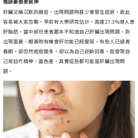
無跡象都要留神
肝臟又稱沉默的器官，出現問題時甚少會發生症狀，故此
容易被大家忽略。早前有大學研究估計，高達27.3%港人患
肝脂肪，當中部份患者跟本不知道自己肝臟出現問題，到
出現面黃、眼黃時有機會肝功能已經變弱，有些人已過青
春期，卻忽然痘痘變多，卻以為自己逆齡回春，如發現自
己易攰冇精神、面色差，其實這些都可能是肝臟出現問
題。