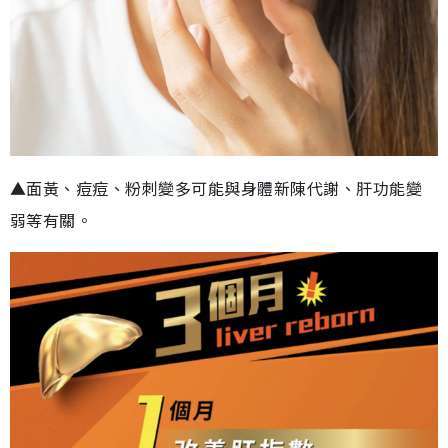
▲面黃、痘痘、粉刺變多可能與身體新陳代謝、肝功能變
弱等有關。