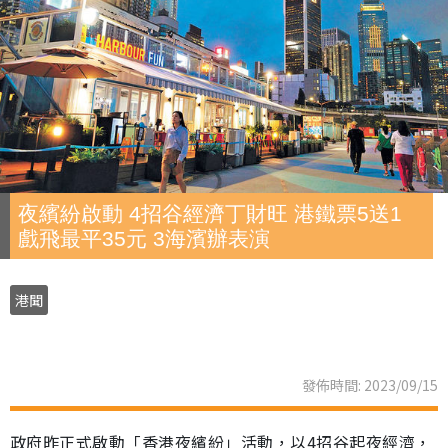
夜繽紛啟動 4招谷經濟丁財旺 港鐵票5送1
戲飛最平35元 3海濱辦表演
港聞
發佈時間: 2023/09/15
政府昨正式啟動「香港夜繽紛」活動，以4招谷起夜經濟，