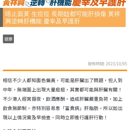
唔止面黃 生痘痘 長期攰都可能肝損傷 黃祥
興逆轉肝機能 慶幸及早護肝
健康
發佈時間: 2023/10/05
相信不少人都知面色偏黃，可能是肝臟出了問題，但人到
中年，無端面上出現大量痘痘，其實都可能與肝臟有關！
不少港人經常捱夜，飲酒應酬，造成肝臟嚴重負荷，加上
飲食無節制，亦特別容易患「富貴病」肝脂肪，所以如出
現以上情況需及早檢查，同時立即進行護肝行動！