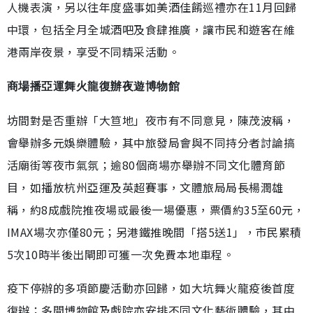
人機表演，另以往年度盛事如美酒佳餚巡禮亦在11月回歸
中環，包括全月全城酒吧及食肆推廣，讓市民和遊客在維
港兩岸夜景，享受不同精采活動。
商場播亞運舞火龍復辦夜遊博物館
坊間對是否重辦「大笪地」夜市有不同意見，陳茂波稱，
會舉辦多元娛樂體驗，其中旅發局會與不同持分者討論搞
活廟街等夜市氣氛；逾80個商場亦舉辦不同文化體育節
目，如播放杭州亞運及英超賽事，文體旅局局長楊潤雄
稱，約8成戲院推夜場或最後一場優惠，票價約35至60元，
IMAX場次亦僅80元；另港鐵推晚間「搭5送1」，市民累積
5次10時半後出閘即可獲一次免費本地車程。
疫下停辦的多項節慶活動亦回歸，如大坑舞火龍疫後首度
復辦；多間博物館及戲院亦安排不同文化藝術體驗，其中