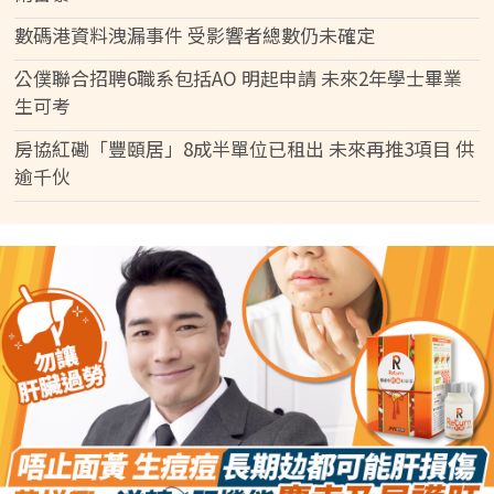
數碼港資料洩漏事件 受影響者總數仍未確定
公僕聯合招聘6職系包括AO 明起申請 未來2年學士畢業
生可考
房協紅磡「豐頤居」8成半單位已租出 未來再推3項目 供
逾千伙