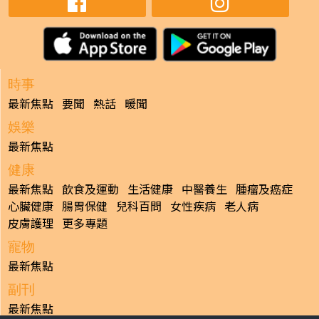
時事
最新焦點
要聞
熱話
暖聞
娛樂
最新焦點
健康
最新焦點
飲食及運動
生活健康
中醫養生
腫瘤及癌症
心臟健康
腸胃保健
兒科百問
女性疾病
老人病
皮膚護理
更多專題
寵物
最新焦點
副刊
最新焦點