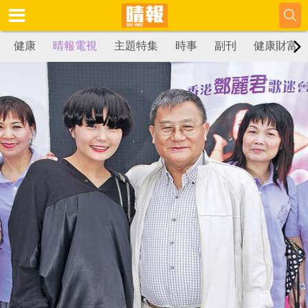
健康
晴報電視
主題特集
時事
副刊
健康財富