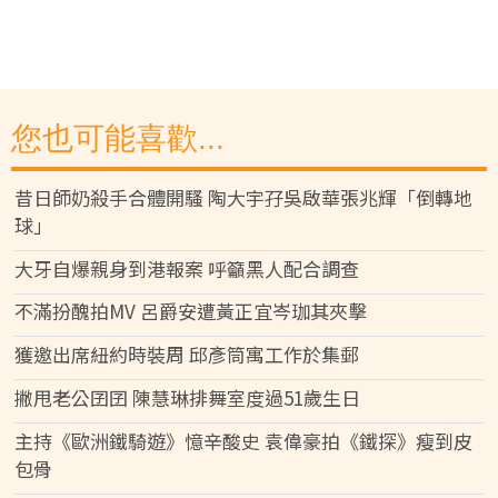
您也可能喜歡...
昔日師奶殺手合體開騷 陶大宇孖吳啟華張兆輝「倒轉地
球」
大牙自爆親身到港報案 呼籲黑人配合調查
不滿扮醜拍MV 呂爵安遭黃正宜岑珈其夾擊
獲邀出席紐約時裝周 邱彥筒寓工作於集郵
撇甩老公囝囝 陳慧琳排舞室度過51歲生日
主持《歐洲鐵騎遊》憶辛酸史 袁偉豪拍《鐵探》瘦到皮
包骨