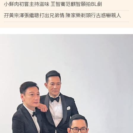
小鮮肉初嘗主持滋味 王智騫范麒智願拍BL劇
孖黃宗澤張繼聰打出兄弟情 陳家樂剃頭行古惑嚇親人