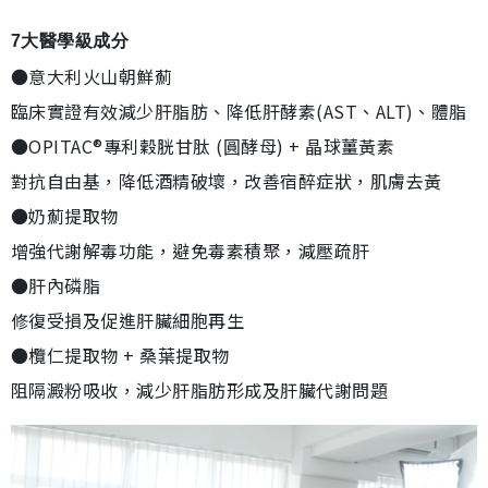
7大醫學級成分
●意大利火山朝鮮薊
臨床實證有效減少肝脂肪、降低肝酵素(AST、ALT)、體脂
●OPITAC®專利穀胱甘肽 (圓酵母) + 晶球薑黃素
對抗自由基，降低酒精破壞，改善宿醉症狀，肌膚去黃
●奶薊提取物
增強代謝解毒功能，避免毒素積聚，減壓疏肝
●肝內磷脂
修復受損及促進肝臟細胞再生
●欖仁提取物 + 桑葉提取物
阻隔澱粉吸收，減少肝脂肪形成及肝臟代謝問題