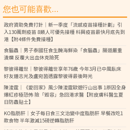
您也可能喜歡...
政府資助免費打針｜新一季度「流感疫苗接種計劃」引
入130萬劑疫苗 8類人可優先接種 科興疫苗最快月底先到
港【附4條件免費接種】
食腦蟲｜男子泰國狂食生醃海鮮染「食腦蟲」腸道嚴重
潰爛 反覆大出血休克險死
黎彼得離世｜黎彼得離世享年76歲 今年3月已中風臥床
好友鍾志光及盧宛茵透露黎彼得最後時光
陳浚霆｜《愛回家》風少陳浚霆歐遊行山出事 1原因全身
爆紅疹極恐怖 險「毀容」急回港求醫【附皮膚科醫生夏
日防蟲貼士】
KO脂肪肝｜女子每日食三文治變中度脂肪肝 早餐改吃1
款食物 半年激減15磅逆轉脂肪肝