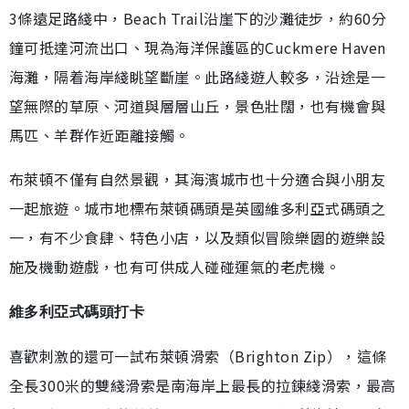
3條遠足路綫中，Beach Trail沿崖下的沙灘徒步，約60分
鐘可抵達河流出口、現為海洋保護區的Cuckmere Haven
海灘，隔着海岸綫眺望斷崖。此路綫遊人較多，沿途是一
望無際的草原、河道與層層山丘，景色壯闊，也有機會與
馬匹、羊群作近距離接觸。
布萊頓不僅有自然景觀，其海濱城市也十分適合與小朋友
一起旅遊。城市地標布萊頓碼頭是英國維多利亞式碼頭之
一，有不少食肆、特色小店，以及類似冒險樂園的遊樂設
施及機動遊戲，也有可供成人碰碰運氣的老虎機。
維多利亞式碼頭打卡
喜歡刺激的還可一試布萊頓滑索（Brighton Zip），這條
全長300米的雙綫滑索是南海岸上最長的拉鍊綫滑索，最高