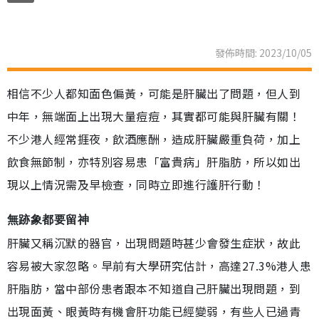
發佈時間: 2023/10/05
相信不少人都知面色偏黃，可能是肝臟出了問題，但人到
中年，無端面上出現大量痘痘，其實都可能與肝臟有關！
不少港人經常捱夜，飲酒應酬，造成肝臟嚴重負荷，加上
飲食無節制，亦特別容易患「富貴病」肝脂肪，所以如出
現以上情況需及早檢查，同時立即進行護肝行動！
無跡象都要留神
肝臟又稱沉默的器官，出現問題時甚少會發生症狀，故此
容易被大家忽略。早前有大學研究估計，高達27.3%港人患
肝脂肪，當中部份患者跟本不知道自己肝臟出現問題，到
出現面黃、眼黃時有機會肝功能已經變弱，有些人已過青