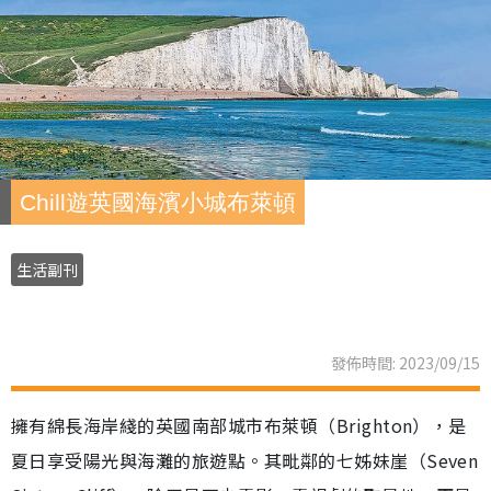
Chill遊英國海濱小城布萊頓
生活副刊
發佈時間: 2023/09/15
擁有綿長海岸綫的英國南部城市布萊頓（Brighton），是
夏日享受陽光與海灘的旅遊點。其毗鄰的七姊妹崖（Seven