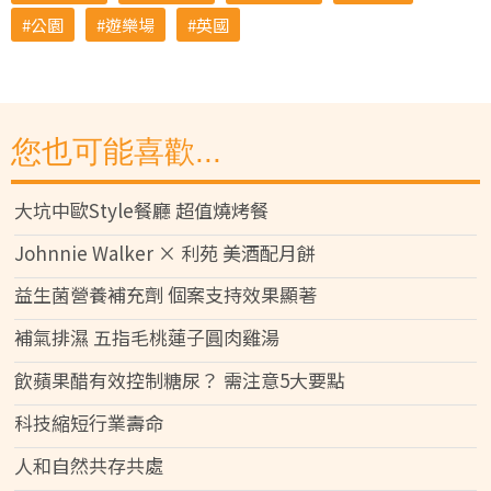
公園
遊樂場
英國
您也可能喜歡...
大坑中歐Style餐廳 超值燒烤餐
Johnnie Walker × 利苑 美酒配月餅
益生菌營養補充劑 個案支持效果顯著
補氣排濕 五指毛桃蓮子圓肉雞湯
飲蘋果醋有效控制糖尿？ 需注意5大要點
科技縮短行業壽命
人和自然共存共處