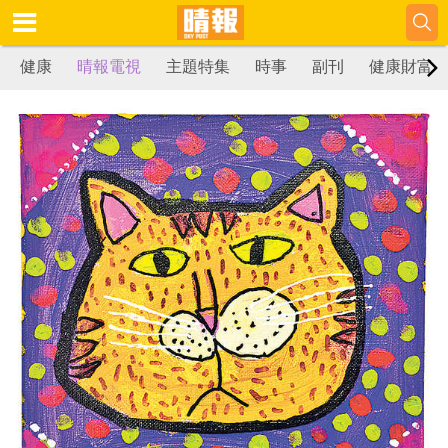
健康
晴報電視
主題特集
時事
副刊
健康財富