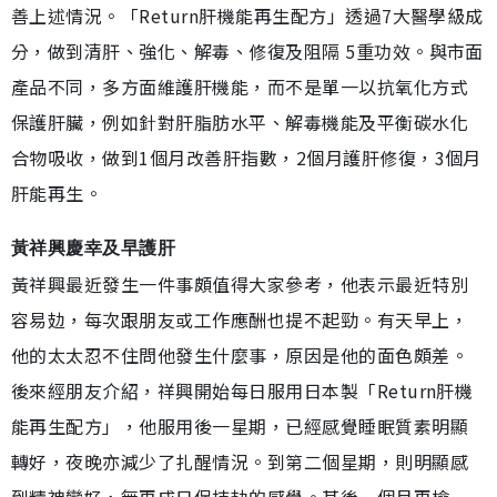
善上述情況。「Return肝機能再生配方」透過7大醫學級成
分，做到清肝、強化、解毒、修復及阻隔 5重功效。與市面
產品不同，多方面維護肝機能，而不是單一以抗氧化方式
保護肝臟，例如針對肝脂肪水平、解毒機能及平衡碳水化
合物吸收，做到1個月改善肝指數，2個月護肝修復，3個月
肝能再生。
黃祥興慶幸及早護肝
黃祥興最近發生一件事頗值得大家參考，他表示最近特別
容易攰，每次跟朋友或工作應酬也提不起勁。有天早上，
他的太太忍不住問他發生什麼事，原因是他的面色頗差。
後來經朋友介紹，祥興開始每日服用日本製「Return肝機
能再生配方」，他服用後一星期，已經感覺睡眠質素明顯
轉好，夜晚亦減少了扎醒情況。到第二個星期，則明顯感
到精神變好，無再成日保持攰的感覺。其後一個月再檢