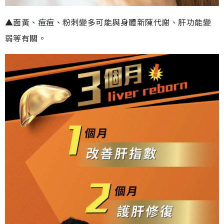
▲面黃、痘痘、粉刺變多可能與身體新陳代謝、肝功能變
弱等有關。