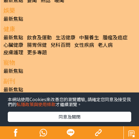
最新焦點
要聞
熱話
暖聞
娛樂
最新焦點
健康
最新焦點
飲食及運動
生活健康
中醫養生
腫瘤及癌症
心臟健康
腸胃保健
兒科百問
女性疾病
老人病
皮膚護理
更多專題
寵物
最新焦點
副刊
最新焦點
本網站使用Cookies來改善您的瀏覽體驗, 請確定您同意及接受我
日報
們的
私隱政策與使用條款
才繼續瀏覽。
揭頁版
港聞
財經/地產
中國/國際
娛樂
Healthy Life
生活副刊
親子/教育
體育
專題/人物
昔日晴報
同意及關閉
香港經濟日報版權所有©2026
>