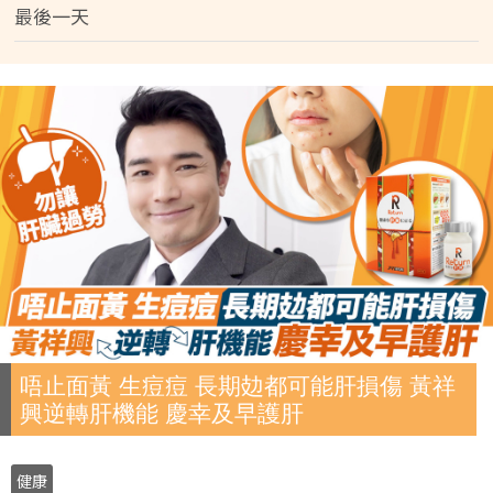
最後一天
唔止面黃 生痘痘 長期攰都可能肝損傷 黃祥
興逆轉肝機能 慶幸及早護肝
健康