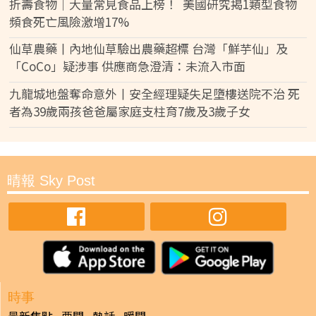
折壽食物｜大量常見食品上榜！ 美國研究揭1類型食物
頻食死亡風險激增17%
仙草農藥丨內地仙草驗出農藥超標 台灣「鮮芋仙」及
「CoCo」疑涉事 供應商急澄清：未流入市面
九龍城地盤奪命意外丨安全經理疑失足墮樓送院不治 死
者為39歲兩孩爸爸屬家庭支柱育7歲及3歲子女
晴報 Sky Post
時事