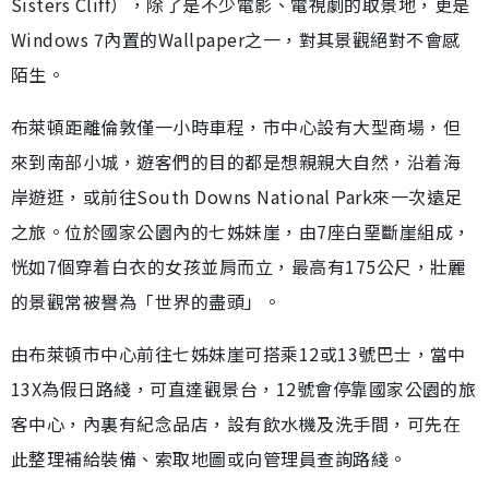
Sisters Cliff），除了是不少電影、電視劇的取景地，更是
Windows 7內置的Wallpaper之一，對其景觀絕對不會感
陌生。
布萊頓距離倫敦僅一小時車程，市中心設有大型商場，但
來到南部小城，遊客們的目的都是想親親大自然，沿着海
岸遊逛，或前往South Downs National Park來一次遠足
之旅。位於國家公園內的七姊妹崖，由7座白堊斷崖組成，
恍如7個穿着白衣的女孩並肩而立，最高有175公尺，壯麗
的景觀常被譽為「世界的盡頭」。
由布萊頓市中心前往七姊妹崖可搭乘12或13號巴士，當中
13X為假日路綫，可直達觀景台，12號會停靠國家公園的旅
客中心，內裏有紀念品店，設有飲水機及洗手間，可先在
此整理補給裝備、索取地圖或向管理員查詢路綫。