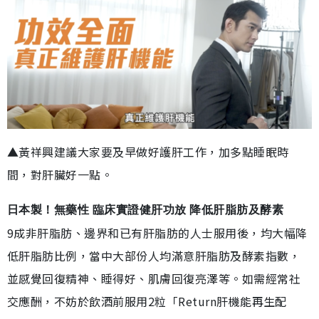
▲黃祥興建議大家要及早做好護肝工作，加多點睡眠時
間，對肝臟好一點。
日本製！無藥性 臨床實證健肝功放 降低肝脂肪及酵素
9成非肝脂肪、邊界和已有肝脂肪的人士服用後，均大幅降
低肝脂肪比例，當中大部份人均滿意肝脂肪及酵素指數，
並感覺回復精神、睡得好、肌膚回復亮澤等。如需經常社
交應酬，不妨於飲酒前服用2粒「Return肝機能再生配