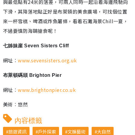
與最低點有24米的落差，可兩人同時一起沿着海邊飛馳向
下滑，其降落地點正好是布萊頓的美食廣場，可找個位置
來一杯雪榚、啤酒或炸魚薯條，看着石灘海景Chill一夏，
不過要慎防海鷗搶食呢！
七姊妹崖 Seven Sisters Cliff
網址︰
www.sevensisters.org.uk
布萊頓碼頭 Brighton Pier
網址︰
www.brightonpier.co.uk
美術︰悠然
內容標籤
旅遊資訊
戶外探索
文娛藝術
大自然