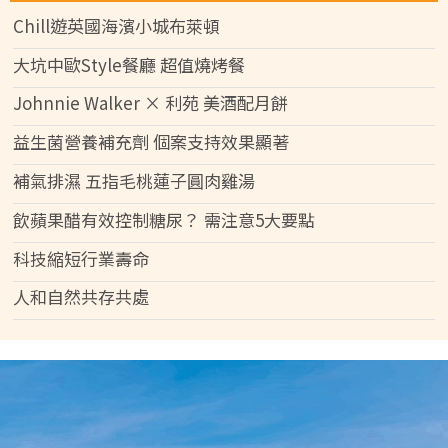
Chill遊英國海濱小城布萊頓
大坑中歐Style餐廳 超值燒烤餐
Johnnie Walker × 利苑 美酒配月餅
益生菌營養補充劑 個案支持效果顯著
補氣排濕 五指毛桃蓮子圓肉雞湯
飲蘋果醋有效控制糖尿？ 需注意5大要點
科技縮短行業壽命
人和自然共存共處