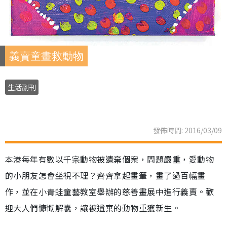
義賣童畫救動物
生活副刊
發佈時間: 2016/03/09
本港每年有數以千宗動物被遺棄個案，問題嚴重，愛動物
的小朋友怎會坐視不理？齊齊拿起畫筆，畫了過百幅畫
作，並在小青蛙童藝教室舉辦的慈善畫展中進行義賣。歡
迎大人們慷慨解囊，讓被遺棄的動物重獲新生。