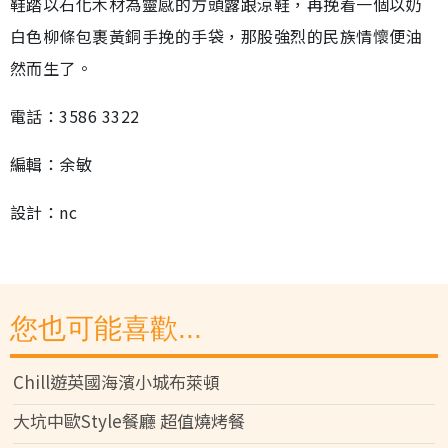
鞋踏以石化木材為靈感的方頭露跟涼鞋，再挽着一個以奶
白色柳條包裹黃銅手挽的手袋，那股強烈的民族情懷便油
然而生了。
電話：3586 3322
編輯：余敏
設計：nc
您也可能喜歡...
Chill遊英國海濱小城布萊頓
大坑中歐Style餐廳 超值燒烤餐