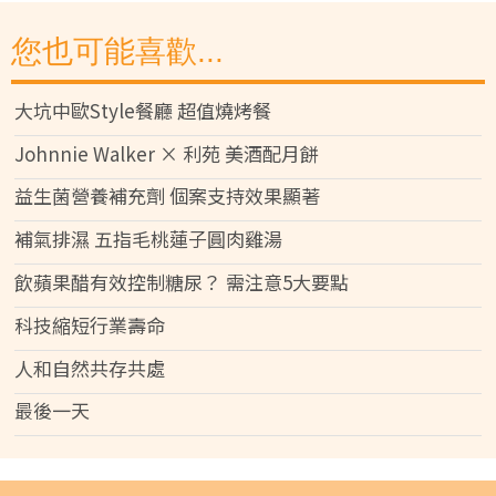
您也可能喜歡...
大坑中歐Style餐廳 超值燒烤餐
Johnnie Walker × 利苑 美酒配月餅
益生菌營養補充劑 個案支持效果顯著
補氣排濕 五指毛桃蓮子圓肉雞湯
飲蘋果醋有效控制糖尿？ 需注意5大要點
科技縮短行業壽命
人和自然共存共處
最後一天