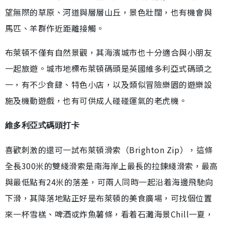
望無際的草原、河道與層層山丘，景色壯闊，也有機會與
馬匹、羊群作近距離接觸。
布萊頓不僅有自然景觀，其海濱城市也十分適合與小朋友
一起旅遊。城市地標布萊頓碼頭是英國維多利亞式碼頭之
一，有不少食肆、特色小店，以及類似冒險樂園的遊樂設
施及機動遊戲，也有可供成人碰碰運氣的老虎機。
維多利亞式碼頭打卡
喜歡刺激的還可一試布萊頓滑索（Brighton Zip），這條
全長300米的雙綫滑索是南海岸上最長的拉鍊綫滑索，最高
與最低點有24米的落差，可兩人同時一起沿着海邊飛馳向
下滑，其降落地點正好是布萊頓的美食廣場，可找個位置
來一杯雪榚、啤酒或炸魚薯條，看着石灘海景Chill一夏，