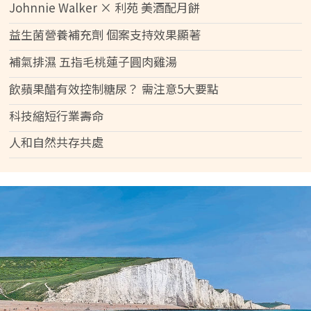
Johnnie Walker × 利苑 美酒配月餅
益生菌營養補充劑 個案支持效果顯著
補氣排濕 五指毛桃蓮子圓肉雞湯
飲蘋果醋有效控制糖尿？ 需注意5大要點
科技縮短行業壽命
人和自然共存共處