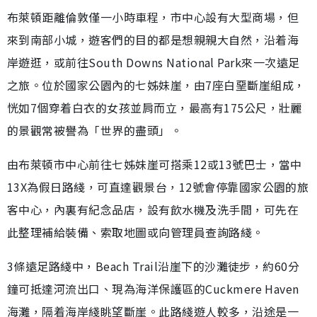
布萊頓距離倫敦僅一小時車程，市中心設有大型商場，但
來到南部小城，遊客們的目的都是想親親大自然，沿着海
岸遊逛，或前往South Downs National Park來一次遠足
之旅。位於國家公園內的七姊妹崖，由7座白堊斷崖組成，
恍如7個穿着白衣的女孩並肩而立，最高有175公尺，壯麗
的景觀常被譽為「世界的盡頭」。
由布萊頓市中心前往七姊妹崖可搭乘12或13號巴士，當中
13X為假日路綫，可直達觀景台，12號會停靠國家公園的旅
客中心，內裏有紀念品店，設有飲水機及洗手間，可先在
此整理補給裝備、索取地圖或向管理員查詢路綫。
3條遠足路綫中，Beach Trail沿崖下的沙灘徒步，約60分
鐘可抵達河流出口、現為海洋保護區的Cuckmere Haven
海灘，隔着海岸綫眺望斷崖。此路綫遊人較多，沿途是一