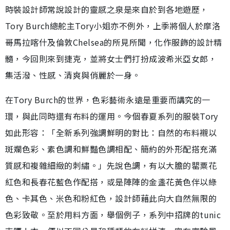
時裝設計師常說設計的靈感之泉是來自於到各地遊歷，
Tory Burch總舵主Tory小姐亦不例外，上季將個人於摩洛
哥馬拉喀什及倫敦Chelsea的所見所聞，化作服飾的設計精
髓，今回則來到捷克，並將女士們打扮成波希米亞女郎，
集活潑、性感、清爽與俏麗於一身。
在Tory Burch的世界，色彩藝術永遠是重要而講究的一
環，與此同時還有布料的運用。今個春夏系列的服裝Tory
如此形容：「全新系列強調鮮明的對比：自然的布料襯以
斑斕色彩、素色調和鮮豔色調相配、簡約的外形配搭充滿
質感和複雜細緻的刺繡。」先說色調，有以大膽的罌粟花
紅色和長春花藍色作配搭，或是陣陣的金盞花黃色伴以綠
色、卡其色、米色和粉紅色，設計師藉此向大自然無限的
色彩致敬。至於用料方面，舉個例子，系列中招牌的tunic