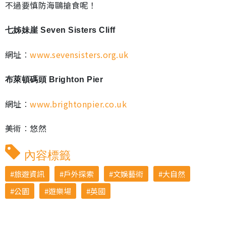
不過要慎防海鷗搶食呢！
七姊妹崖 Seven Sisters Cliff
網址︰
www.sevensisters.org.uk
布萊頓碼頭 Brighton Pier
網址︰
www.brightonpier.co.uk
美術︰悠然
內容標籤
旅遊資訊
戶外探索
文娛藝術
大自然
公園
遊樂場
英國