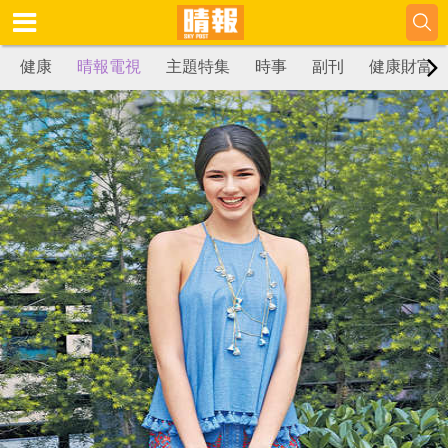
健康
晴報電視
主題特集
時事
副刊
健康財富