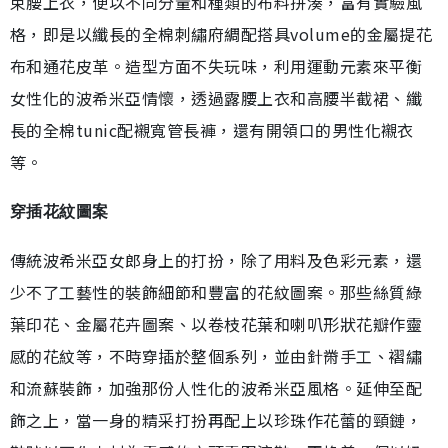
束腰上衣，便以不同分量和種類的布料拼湊，富有實驗風
格，即是以纖長的全棉刺繡府綢配搭具volume的金屬提花
布和通花皮革。造型方面不失玩味，利用運動元素來平衡
女性化的波希米亞情懷，透過露腰上衣和高腰半截裙、纖
長的全棉tunic配襯寬管長褲，還有開領口的男性化襯衣
等。
穿插花紋圖案
傳統波希米亞女郎身上的打扮，除了用料及色彩元素，還
少不了工藝性的裝飾細節和豐富的花紋圖案。那些絲質綠
葉印花、金屬花卉圖案、以卷枝花葉和喇叭形狀花瓣作靈
感的花紋等，不時穿插於整個系列，並由針黹手工、褶繡
和流蘇裝飾，加強那份人性化的波希米亞風格。延伸至配
飾之上，當一身的精采打扮再配上以珍珠作花蕾的頸鏈，