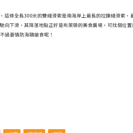
ip），這條全長300米的雙綫滑索是南海岸上最長的拉鍊綫滑索，
飛馳向下滑，其降落地點正好是布萊頓的美食廣場，可找個位置
，不過要慎防海鷗搶食呢！