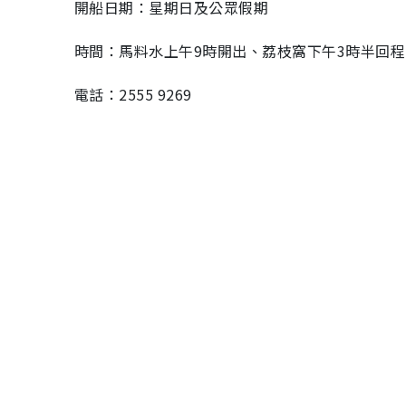
開船日期：星期日及公眾假期
時間：馬料水上午9時開出、荔枝窩下午3時半回程
電話：2555 9269