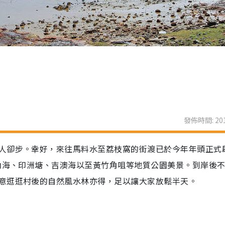
發佈時間: 201
人卻步。幸好，來往馬料水至荔枝窩的街渡已於今年年頭正式
北內海、印洲塘、吉澳海以至黃竹角咀等地質公園美景。到岸後
意逛逛村後的自然風水林亦得，足以讓大家放鬆半天。