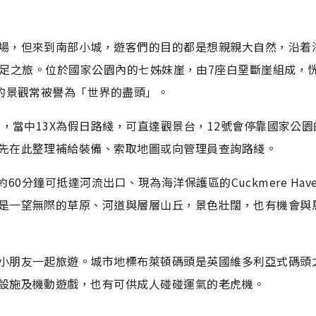
場，但來到南部小城，遊客們的目的都是想親親大自然，沿着
ark來一次遠足之旅。位於國家公園內的七姊妹崖，由7座白堊斷崖組成，
麗的景觀常被譽為「世界的盡頭」。
士，當中13X為假日路綫，可直達觀景台，12號會停靠國家公園
先在此整理補給裝備、索取地圖或向管理員查詢路綫。
，約60分鐘可抵達河流出口、現為海洋保護區的Cuckmere Hav
是一望無際的草原、河道與層層山丘，景色壯闊，也有機會與
小朋友一起旅遊。城市地標布萊頓碼頭是英國維多利亞式碼頭
設施及機動遊戲，也有可供成人碰碰運氣的老虎機。