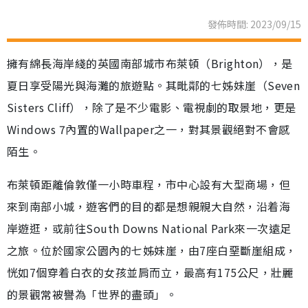
發佈時間: 2023/09/15
擁有綿長海岸綫的英國南部城市布萊頓（Brighton），是
夏日享受陽光與海灘的旅遊點。其毗鄰的七姊妹崖（Seven
Sisters Cliff），除了是不少電影、電視劇的取景地，更是
Windows 7內置的Wallpaper之一，對其景觀絕對不會感
陌生。
布萊頓距離倫敦僅一小時車程，市中心設有大型商場，但
來到南部小城，遊客們的目的都是想親親大自然，沿着海
岸遊逛，或前往South Downs National Park來一次遠足
之旅。位於國家公園內的七姊妹崖，由7座白堊斷崖組成，
恍如7個穿着白衣的女孩並肩而立，最高有175公尺，壯麗
的景觀常被譽為「世界的盡頭」。