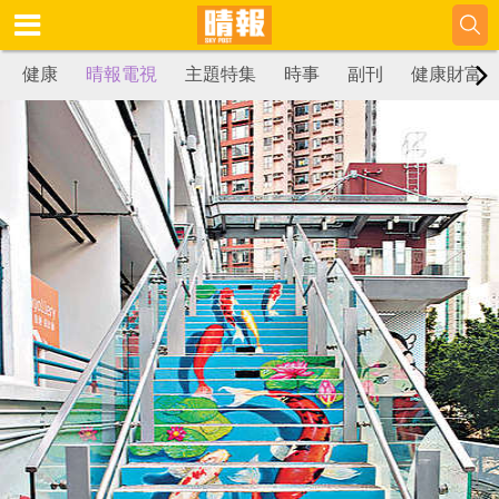
健康
晴報電視
主題特集
時事
副刊
健康財富