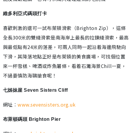
維多利亞式碼頭打卡
喜歡刺激的還可一試布萊頓滑索（Brighton Zip），這條
全長300米的雙綫滑索是南海岸上最長的拉鍊綫滑索，最高
與最低點有24米的落差，可兩人同時一起沿着海邊飛馳向
下滑，其降落地點正好是布萊頓的美食廣場，可找個位置
來一杯雪榚、啤酒或炸魚薯條，看着石灘海景Chill一夏，
不過要慎防海鷗搶食呢！
七姊妹崖 Seven Sisters Cliff
網址︰
www.sevensisters.org.uk
布萊頓碼頭 Brighton Pier