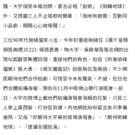
騷。大宇接受本報訪問，豪言必唱「飲歌」《倒轉地球》
外，又透露三人不止唱歌咁簡單︰「我哋有遊戲、互動同
小品劇，開開心心做場騷！」
三位90年代無綫當家小生，今年初重返無綫任《萬千星輝
頒獎典禮2022》頒獎嘉賓，陶大宇、吳啟華及張兆輝的出
現勾起觀眾集體回憶，重提他們的角色，包括《刑事偵緝
檔案》張大勇、《倚天屠龍記》的張無忌及楊逍；不少網
民期待他們合作拍劇，可惜至今未有聲氣。不過，近日他
們合體拍攝海報，預告在11月中假佛山舉行演唱會。前
日，大宇在微博上載他們拍攝演唱會海報的花絮，只見三
人穿上黑西裝，打扮型到爆。內地網民紛紛留言表示準備
搶飛，又指「好期待大宇哥的首場演唱會」、「期待倒轉
地球」、「建議全國巡演」。