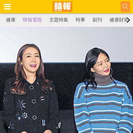
健康
晴報電視
主題特集
時事
副刊
健康財富