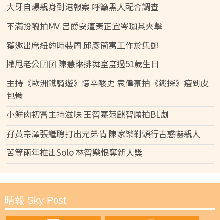
大牙自爆親身到港報案 呼籲黑人配合調查
不滿扮醜拍MV 呂爵安遭黃正宜岑珈其夾擊
獲邀出席紐約時裝周 邱彥筒寓工作於集郵
撇甩老公囝囝 陳慧琳排舞室度過51歲生日
主持《歐洲鐵騎遊》憶辛酸史 袁偉豪拍《鐵探》瘦到皮
包骨
小鮮肉初嘗主持滋味 王智騫范麒智願拍BL劇
孖黃宗澤張繼聰打出兄弟情 陳家樂剃頭行古惑嚇親人
苦等兩年推出Solo 林智樂恨奪新人獎
晴報 Sky Post