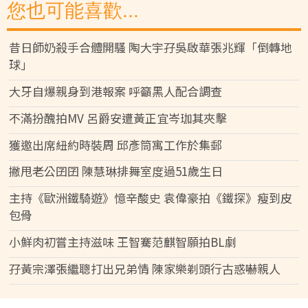
您也可能喜歡...
昔日師奶殺手合體開騷 陶大宇孖吳啟華張兆輝「倒轉地
球」
大牙自爆親身到港報案 呼籲黑人配合調查
不滿扮醜拍MV 呂爵安遭黃正宜岑珈其夾擊
獲邀出席紐約時裝周 邱彥筒寓工作於集郵
撇甩老公囝囝 陳慧琳排舞室度過51歲生日
主持《歐洲鐵騎遊》憶辛酸史 袁偉豪拍《鐵探》瘦到皮
包骨
小鮮肉初嘗主持滋味 王智騫范麒智願拍BL劇
孖黃宗澤張繼聰打出兄弟情 陳家樂剃頭行古惑嚇親人