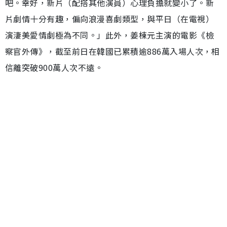
吧。幸好，新片（配搭其他演員）心理負擔就變小了。新
片劇情十分有趣，偏向浪漫喜劇類型，與平日（在電視）
演淒美愛情劇極為不同。」此外，姜棟元主演的電影《檢
察官外傳》，截至前日在韓國已累積逾886萬入場人次，相
信離突破900萬人次不遠。