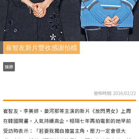
崔智友新片豐收感謝拍檔
娛樂
發佈時間: 2016/02/22
崔智友、李美妍、姜河那等主演的新片《放閃男女》上周
在韓國開畫，人氣持續高企。相隔七年再拍電影的她早前
受訪時表示：「若要我獨自擔當主角，壓力一定會很大