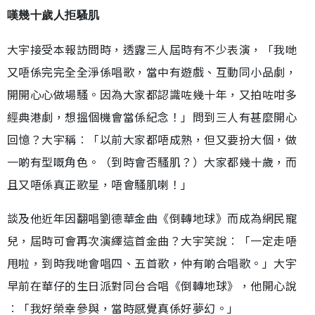
嘆幾十歲人拒騷肌
大宇接受本報訪問時，透露三人屆時有不少表演，「我哋
又唔係完完全全淨係唱歌，當中有遊戲、互動同小品劇，
開開心心做場騷。因為大家都認識咗幾十年，又拍咗咁多
經典港劇，想搵個機會當係紀念！」問到三人有甚麼開心
回憶？大宇稱︰「以前大家都唔成熟，但又要扮大個，做
一啲有型嘅角色。（到時會否騷肌？）大家都幾十歲，而
且又唔係真正歌星，唔會騷肌喇！」
談及他近年因翻唱劉德華金曲《倒轉地球》而成為網民寵
兒，屆時可會再次演繹這首金曲？大宇笑說︰「一定走唔
甩啦，到時我哋會唱四、五首歌，仲有啲合唱歌。」大宇
早前在華仔的生日派對同台合唱《倒轉地球》，他開心說
︰「我好榮幸參與，當時感覺真係好夢幻。」