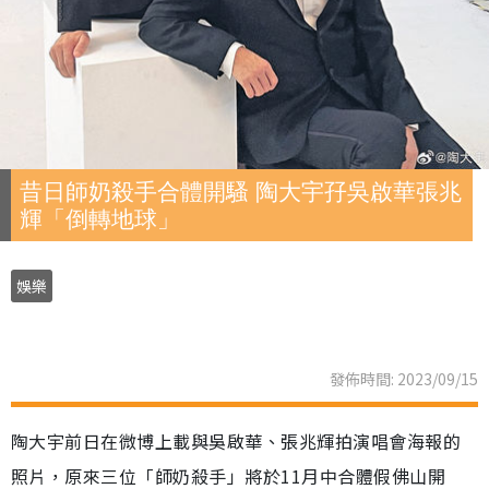
昔日師奶殺手合體開騷 陶大宇孖吳啟華張兆
輝「倒轉地球」
娛樂
發佈時間: 2023/09/15
陶大宇前日在微博上載與吳啟華、張兆輝拍演唱會海報的
照片，原來三位「師奶殺手」將於11月中合體假佛山開