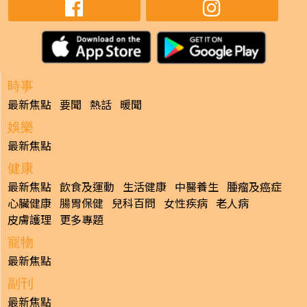
時事
最新焦點
要聞
熱話
暖聞
娛樂
最新焦點
健康
最新焦點
飲食及運動
生活健康
中醫養生
腫瘤及癌症
心臟健康
腸胃保健
兒科百問
女性疾病
老人病
皮膚護理
更多專題
寵物
最新焦點
副刊
最新焦點