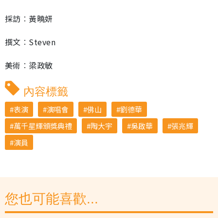
採訪︰黃曉妍
撰文︰Steven
美術︰梁政敏
內容標籤
表演
演唱會
佛山
劉德華
萬千星輝頒獎典禮
陶大宇
吳啟華
張兆輝
演員
您也可能喜歡...