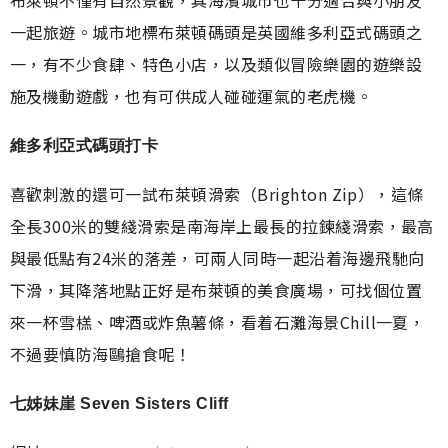
一起旅遊。城市地標布萊頓碼頭是英國維多利亞式碼頭之
一，有不少食肆、特色小店，以及類似冒險樂園的遊樂設
施及機動遊戲，也有可供成人碰碰運氣的老虎機。
維多利亞式碼頭打卡
喜歡刺激的還可一試布萊頓滑索（Brighton Zip），這條
全長300米的雙綫滑索是南海岸上最長的拉鍊綫滑索，最高
與最低點有24米的落差，可兩人同時一起沿着海邊飛馳向
下滑，其降落地點正好是布萊頓的美食廣場，可找個位置
來一杯雪榚、啤酒或炸魚薯條，看着石灘海景Chill一夏，
不過要慎防海鷗搶食呢！
七姊妹崖 Seven Sisters Cliff