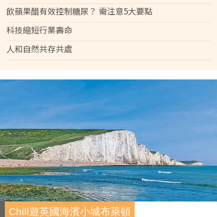
飲蘋果醋有效控制糖尿？ 需注意5大要點
科技縮短行業壽命
人和自然共存共處
Chill遊英國海濱小城布萊頓