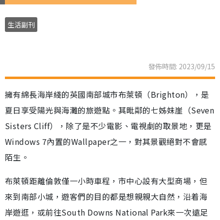
生活副刊
發佈時間: 2023/09/15
擁有綿長海岸綫的英國南部城市布萊頓（Brighton），是
夏日享受陽光與海灘的旅遊點。其毗鄰的七姊妹崖（Seven
Sisters Cliff），除了是不少電影、電視劇的取景地，更是
Windows 7內置的Wallpaper之一，對其景觀絕對不會感
陌生。
布萊頓距離倫敦僅一小時車程，市中心設有大型商場，但
來到南部小城，遊客們的目的都是想親親大自然，沿着海
岸遊逛，或前往South Downs National Park來一次遠足