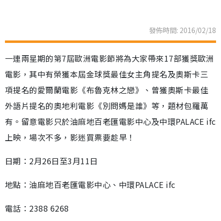
發佈時間: 2016/02/18
一連兩星期的第7屆歐洲電影節將為大家帶來17部獲獎歐洲
電影，其中有榮獲本屆金球獎最佳女主角提名及奧斯卡三
項提名的愛爾蘭電影《布魯克林之戀》、曾獲奧斯卡最佳
外語片提名的奧地利電影《別問媽是誰》等，題材包羅萬
有。留意電影只於油麻地百老匯電影中心及中環PALACE ifc
上映，場次不多，影迷買票要趁早！
日期：2月26日至3月11日
地點：油麻地百老匯電影中心、中環PALACE ifc
電話：2388 6268