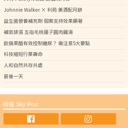
Johnnie Walker × 利苑 美酒配月餅
益生菌營養補充劑 個案支持效果顯著
補氣排濕 五指毛桃蓮子圓肉雞湯
飲蘋果醋有效控制糖尿？ 需注意5大要點
科技縮短行業壽命
人和自然共存共處
最後一天
晴報 Sky Post