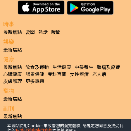
時事
最新焦點
要聞
熱話
暖聞
娛樂
最新焦點
健康
最新焦點
飲食及運動
生活健康
中醫養生
腫瘤及癌症
心臟健康
腸胃保健
兒科百問
女性疾病
老人病
皮膚護理
更多專題
寵物
最新焦點
副刊
最新焦點
本網站使用Cookies來改善您的瀏覽體驗, 請確定您同意及接受我
日報
們的
私隱政策與使用條款
才繼續瀏覽。