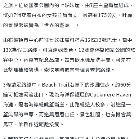
之旅。位於國家公園內的七姊妹崖，由7座白堊斷崖組成，
恍如7個穿着白衣的女孩並肩而立，最高有175公尺，壯麗
的景觀常被譽為「世界的盡頭」。
由布萊頓市中心前往七姊妹崖可搭乘12或13號巴士，當中
13X為假日路綫，可直達觀景台，12號會停靠國家公園的旅
客中心，內裏有紀念品店，設有飲水機及洗手間，可先在
此整理補給裝備、索取地圖或向管理員查詢路綫。
3條遠足路綫中，Beach Trail沿崖下的沙灘徒步，約60分
鐘可抵達河流出口、現為海洋保護區的Cuckmere Haven
海灘，隔着海岸綫眺望斷崖。此路綫遊人較多，沿途是一
望無際的草原、河道與層層山丘，景色壯闊，也有機會與
馬匹、羊群作近距離接觸。
布萊頓不僅有自然景觀，其海濱城市也十分適合與小朋友