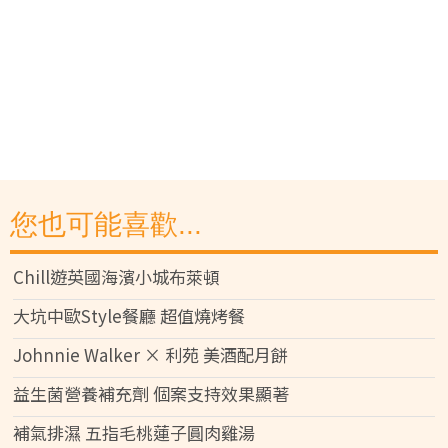
您也可能喜歡...
Chill遊英國海濱小城布萊頓
大坑中歐Style餐廳 超值燒烤餐
Johnnie Walker × 利苑 美酒配月餅
益生菌營養補充劑 個案支持效果顯著
補氣排濕 五指毛桃蓮子圓肉雞湯