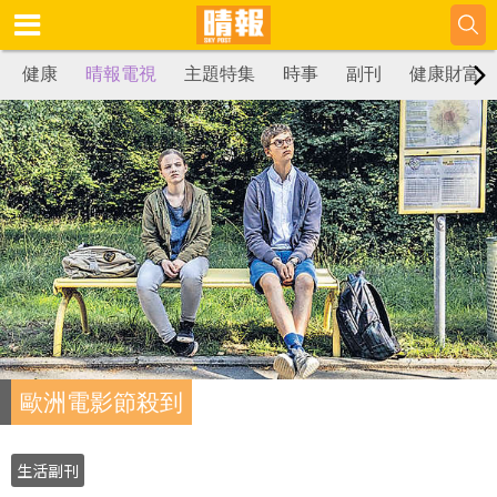
健康
晴報電視
主題特集
時事
副刊
健康財富
歐洲電影節殺到
生活副刊