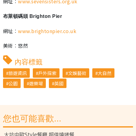
網址︰
www.sevensisters.org.uk
布萊頓碼頭 Brighton Pier
網址︰
www.brightonpier.co.uk
美術︰悠然
內容標籤
旅遊資訊
戶外探索
文娛藝術
大自然
公園
遊樂場
英國
您也可能喜歡...
大坑中歐Style餐廳 超值燒烤餐