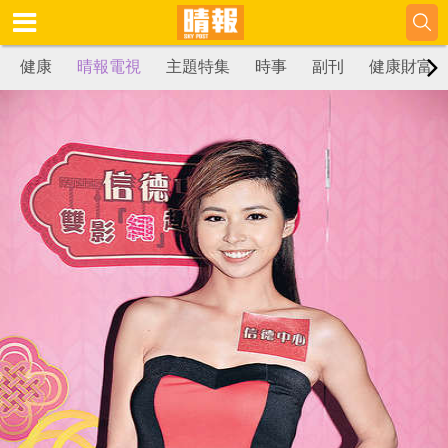
健康
晴報電視
主題特集
時事
副刊
健康財富