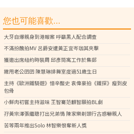
您也可能喜歡...
大牙自爆親身到港報案 呼籲黑人配合調查
不滿扮醜拍MV 呂爵安遭黃正宜岑珈其夾擊
獲邀出席紐約時裝周 邱彥筒寓工作於集郵
撇甩老公囝囝 陳慧琳排舞室度過51歲生日
主持《歐洲鐵騎遊》憶辛酸史 袁偉豪拍《鐵探》瘦到皮
包骨
小鮮肉初嘗主持滋味 王智騫范麒智願拍BL劇
孖黃宗澤張繼聰打出兄弟情 陳家樂剃頭行古惑嚇親人
苦等兩年推出Solo 林智樂恨奪新人獎