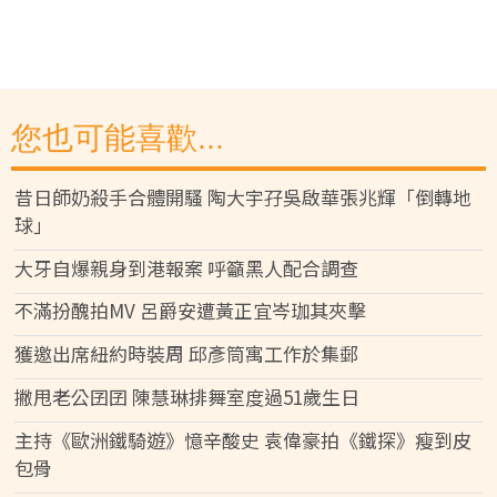
您也可能喜歡...
昔日師奶殺手合體開騷 陶大宇孖吳啟華張兆輝「倒轉地
球」
大牙自爆親身到港報案 呼籲黑人配合調查
不滿扮醜拍MV 呂爵安遭黃正宜岑珈其夾擊
獲邀出席紐約時裝周 邱彥筒寓工作於集郵
撇甩老公囝囝 陳慧琳排舞室度過51歲生日
主持《歐洲鐵騎遊》憶辛酸史 袁偉豪拍《鐵探》瘦到皮
包骨