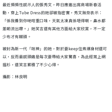
最近頻頻性感示人的張秀文，昨日應邀出席商場新春活
動，穿上Tube Dress的她卻被指密實，秀文無奈表示：
「係我養到你哋咁重口味，天氣太凍真係唔得喇，鼻水都
差啲流出嚟。」她笑言還有其他方面給大家欣賞，不一定
少布才有睇頭。
被封為新一代「咪神」的她，對於要keep住弗爆身材還可
以，反而最感頭痛是每次要帶給大家驚喜，為此經常上網
搵衫，還笑言累積了不少心得。
攝影：林良明