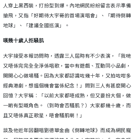
人穿上黑西裝，打扮型到爆。內地網民紛紛留言表示準備
搶飛，又指「好期待大宇哥的首場演唱會」、「期待倒轉
地球」、「建議全國巡演」。
嘆幾十歲人拒騷肌
大宇接受本報訪問時，透露三人屆時有不少表演，「我哋
又唔係完完全全淨係唱歌，當中有遊戲、互動同小品劇，
開開心心做場騷。因為大家都認識咗幾十年，又拍咗咁多
經典港劇，想搵個機會當係紀念！」問到三人有甚麼開心
回憶？大宇稱︰「以前大家都唔成熟，但又要扮大個，做
一啲有型嘅角色。（到時會否騷肌？）大家都幾十歲，而
且又唔係真正歌星，唔會騷肌喇！」
談及他近年因翻唱劉德華金曲《倒轉地球》而成為網民寵