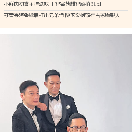
小鮮肉初嘗主持滋味 王智騫范麒智願拍BL劇
孖黃宗澤張繼聰打出兄弟情 陳家樂剃頭行古惑嚇親人