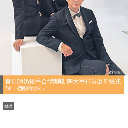
昔日師奶殺手合體開騷 陶大宇孖吳啟華張兆
輝「倒轉地球」
娛樂