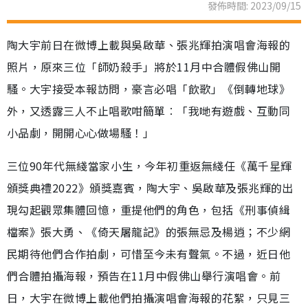
發佈時間: 2023/09/15
陶大宇前日在微博上載與吳啟華、張兆輝拍演唱會海報的
照片，原來三位「師奶殺手」將於11月中合體假佛山開
騷。大宇接受本報訪問，豪言必唱「飲歌」《倒轉地球》
外，又透露三人不止唱歌咁簡單︰「我哋有遊戲、互動同
小品劇，開開心心做場騷！」
三位90年代無綫當家小生，今年初重返無綫任《萬千星輝
頒獎典禮2022》頒獎嘉賓，陶大宇、吳啟華及張兆輝的出
現勾起觀眾集體回憶，重提他們的角色，包括《刑事偵緝
檔案》張大勇、《倚天屠龍記》的張無忌及楊逍；不少網
民期待他們合作拍劇，可惜至今未有聲氣。不過，近日他
們合體拍攝海報，預告在11月中假佛山舉行演唱會。前
日，大宇在微博上載他們拍攝演唱會海報的花絮，只見三