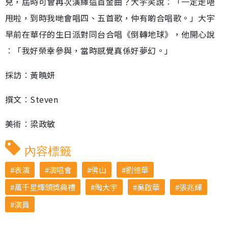
兒，屆時可會再次演繹這首金曲？大宇笑說︰「一定走唔
甩啦，到時我哋會唱四、五首歌，仲有啲合唱歌。」大宇
早前在華仔的生日派對同台合唱《倒轉地球》，他開心說
︰「我好榮幸參與，當時感覺真係好夢幻。」
採訪︰黃曉妍
撰文︰Steven
美術︰梁政敏
內容標籤
表演
演唱會
佛山
劉德華
萬千星輝頒獎典禮
陶大宇
吳啟華
張兆輝
演員