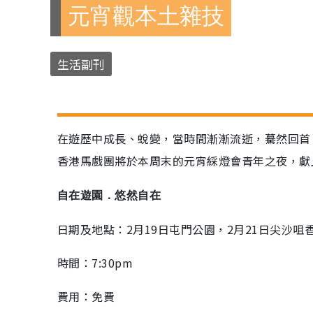
元宵觀本土雜技
生活副刊
在遊歷中成長、蛻變，當時間漸漸流逝，驀然回首，樂
香港馬戲團將於本周末的元宵綵燈會青年之夜，獻
自在遊園．悠然自在
日期及地點：2月19日屯門公園，2月21日尖沙咀
時間：7:30pm
費用：免費