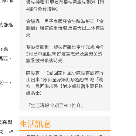
優先接種 科興疫苗最快月底先到港【附
4條件免費接種】
食腦蟲｜男子泰國狂食生醃海鮮染「食
的旅客
腦蟲」腸道嚴重潰爛 反覆大出血休克險
死
黎彼得離世｜黎彼得離世享年76歲 今年
en海
3月已中風臥床 好友鍾志光及盧宛茵透
馬匹、
露黎彼得最後時光
陳浚霆｜《愛回家》風少陳浚霆歐遊行
山出事 1原因全身爆紅疹極恐怖 險「毀
之一，
容」急回港求醫【附皮膚科醫生夏日防
蟲貼士】
「生活晴報 今期至HIT推介」
最高與
生活訊息
來一杯