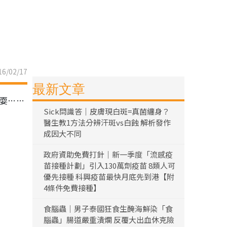
6/02/17
最新文章
雜耍……
Sick問識答｜皮膚現白斑=真菌纏身？
醫生教1方法分辨汗斑vs白蝕 解析發作
成因大不同
政府資助免費打針｜新一季度「流感疫
苗接種計劃」引入130萬劑疫苗 8類人可
優先接種 科興疫苗最快月底先到港【附
4條件免費接種】
食腦蟲｜男子泰國狂食生醃海鮮染「食
腦蟲」腸道嚴重潰爛 反覆大出血休克險