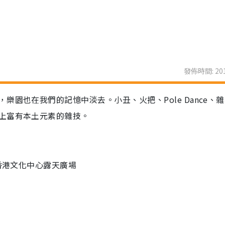
發佈時間: 201
園也在我們的記憶中淡去。小丑、火把、Pole Dance、
上富有本土元素的雜技。
香港文化中心露天廣場