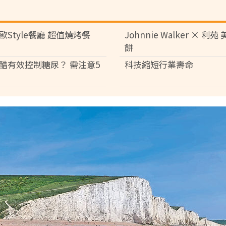
歐Style餐廳 超值燒烤餐
Johnnie Walker × 利
餅
醋有效控制糖尿？ 需注意5
科技縮短行業壽命