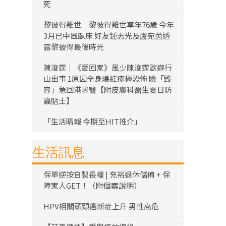
死
黎彼得離世｜黎彼得離世享年76歲 今年
3月已中風臥床 好友鍾志光及盧宛茵透
露黎彼得最後時光
陳浚霆｜《愛回家》風少陳浚霆歐遊行
山出事 1原因全身爆紅疹極恐怖 險「毀
容」急回港求醫【附皮膚科醫生夏日防
蟲貼士】
「生活晴報 今期至HIT推介」
生活訊息
保單逆按自製長糧 | 充裕退休儲備 + 保
障家人GET！（附個案說明）
HPV相關頭頸癌新症上升 男性高危