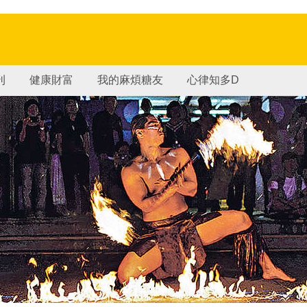
刊
健康財富
我的麻煩糖友
心律知多D