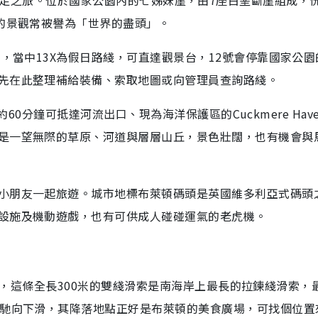
麗的景觀常被譽為「世界的盡頭」。
士，當中13X為假日路綫，可直達觀景台，12號會停靠國家公園
先在此整理補給裝備、索取地圖或向管理員查詢路綫。
，約60分鐘可抵達河流出口、現為海洋保護區的Cuckmere Hav
是一望無際的草原、河道與層層山丘，景色壯闊，也有機會與
小朋友一起旅遊。城市地標布萊頓碼頭是英國維多利亞式碼頭
設施及機動遊戲，也有可供成人碰碰運氣的老虎機。
ip），這條全長300米的雙綫滑索是南海岸上最長的拉鍊綫滑索，
飛馳向下滑，其降落地點正好是布萊頓的美食廣場，可找個位置