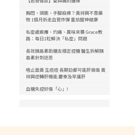
【若善健談】愛與痛的邊緣
胸悶、頭脹、手腳麻痺？黃祥興不靠藥
物 1個月拆走血管炸彈 重拾醒神健康
私密處痕癢、灼痛、異味來襲 Grace教
路：每日1粒解決「私密」問題
長效胰島素助糖友穩定控糖 醫生拆解胰
島素針劑迷思
唔止面黃 生痘痘 長期攰都可能肝損傷 黃
祥興逆轉肝機能 慶幸及早護肝
血糖失控好傷「心」!