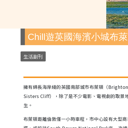
Chill遊英國海濱小城布
生活副刊
擁有綿長海岸綫的英國南部城市布萊頓（Bright
Sisters Cliff），除了是不少電影、電視劇的取
生。
布萊頓距離倫敦僅一小時車程，市中心設有大型商
逛，或前往South Downs National P