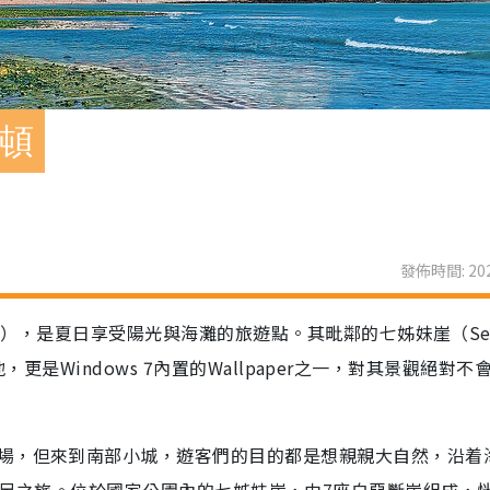
萊頓
發佈時間: 202
on），是夏日享受陽光與海灘的旅遊點。其毗鄰的七姊妹崖（Sev
景地，更是Windows 7內置的Wallpaper之一，對其景觀絕對不
場，但來到南部小城，遊客們的目的都是想親親大自然，沿着
ark來一次遠足之旅。位於國家公園內的七姊妹崖，由7座白堊斷崖組成，