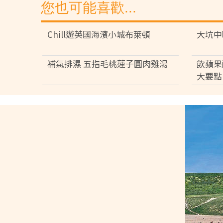
您也可能喜歡...
Chill遊英國海濱小城布萊頓
大坑中
補氣排濕 五指毛桃蓮子圓肉雞湯
飲蘋果
大要點