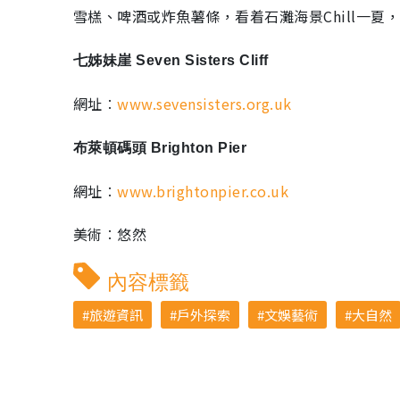
雪榚、啤酒或炸魚薯條，看着石灘海景Chill一夏
七姊妹崖 Seven Sisters Cliff
網址︰
www.sevensisters.org.uk
布萊頓碼頭 Brighton Pier
網址︰
www.brightonpier.co.uk
美術︰悠然
內容標籤
旅遊資訊
戶外探索
文娛藝術
大自然