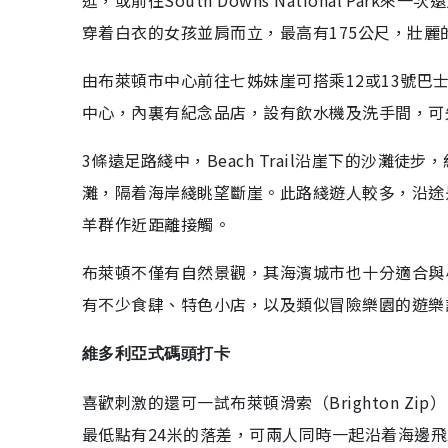
穿着白衣的女孩並肩而立，最高有175公尺，壯
由布萊頓市中心前往七姊妹崖可搭乘12或13號巴
中心，內裏有紀念品店，設有飲水機及洗手間，可
3條遠足路綫中，Beach Trail沿崖下的沙灘徒步
灘，隔着海岸綫眺望斷崖。此路綫遊人較多，沿途
羊群作近距離接觸。
布萊頓不僅有自然景觀，其海濱城市也十分適合與
有不少食肆、特色小店，以及類似冒險樂園的遊樂
維多利亞式碼頭打卡
喜歡刺激的還可一試布萊頓滑索（Brighton Z
最低點有24米的落差，可兩人同時一起沿着海邊