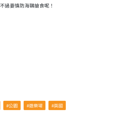
，不過要慎防海鷗搶食呢！
公園
遊樂場
英國