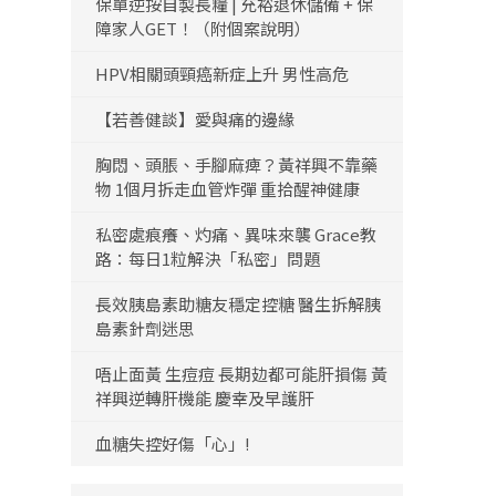
保單逆按自製長糧 | 充裕退休儲備 + 保
障家人GET！（附個案說明）
HPV相關頭頸癌新症上升 男性高危
【若善健談】愛與痛的邊緣
胸悶、頭脹、手腳麻痺？黃祥興不靠藥
物 1個月拆走血管炸彈 重拾醒神健康
私密處痕癢、灼痛、異味來襲 Grace教
路：每日1粒解決「私密」問題
長效胰島素助糖友穩定控糖 醫生拆解胰
島素針劑迷思
唔止面黃 生痘痘 長期攰都可能肝損傷 黃
祥興逆轉肝機能 慶幸及早護肝
血糖失控好傷「心」!