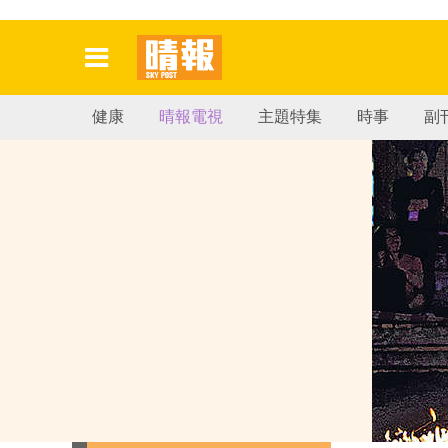
健康
晴報電視
主題特集
時事
副