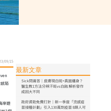
3/09/15
最新文章
en
Sick問識答｜皮膚現白斑=真菌纏身？
會感陌
醫生教1方法分辨汗斑vs白蝕 解析發作
成因大不同
政府資助免費打針｜新一季度「流感疫
海岸遊
苗接種計劃」引入130萬劑疫苗 8類人可
恍如7個