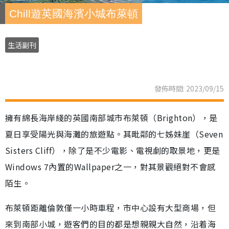
Chill遊英國海濱小城布萊頓
生活副刊
發佈時間: 2023/09/15
擁有綿長海岸綫的英國南部城市布萊頓（Brighton），是
夏日享受陽光與海灘的旅遊點。其毗鄰的七姊妹崖（Seven
Sisters Cliff），除了是不少電影、電視劇的取景地，更是
Windows 7內置的Wallpaper之一，對其景觀絕對不會感
陌生。
布萊頓距離倫敦僅一小時車程，市中心設有大型商場，但
來到南部小城，遊客們的目的都是想親親大自然，沿着海