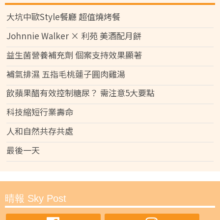
大坑中歐Style餐廳 超值燒烤餐
Johnnie Walker × 利苑 美酒配月餅
益生菌營養補充劑 個案支持效果顯著
補氣排濕 五指毛桃蓮子圓肉雞湯
飲蘋果醋有效控制糖尿？ 需注意5大要點
科技縮短行業壽命
人和自然共存共處
最後一天
晴報 Sky Post