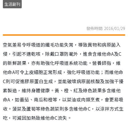
生活副刊
發佈時間: 2016/01/29
空氣差易令呼吸道的纖毛功能失常，導致異物和病原菌入
侵，引起不適乾咳，除戴口罩防範外，進食含維他命A及C
的新鮮蔬果，亦有助強化呼吸道系統功能。營養師指，維
他命A可令上皮細胞正常形成，強化呼吸道功能；而維他命
C則可促進膠原蛋白生成，並能破壞病原菌核酸及加強干擾
素製造，維持身體健康。黃、橙、紅及綠色蔬果多含維他
命A，如番茄、南瓜和橙等，以菜油或肉類烹煮，會更易吸
收。菠菜及蘆筍等綠色蔬菜則多含維他命C，以涼拌方式生
吃，可減因加熱致維他命C流失。