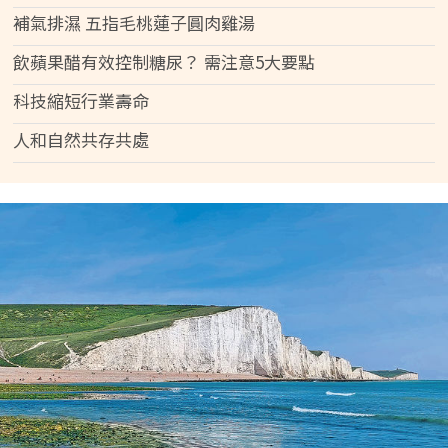
補氣排濕 五指毛桃蓮子圓肉雞湯
飲蘋果醋有效控制糖尿？ 需注意5大要點
科技縮短行業壽命
人和自然共存共處