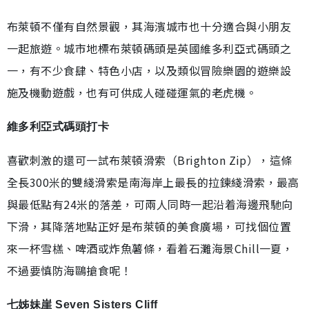
布萊頓不僅有自然景觀，其海濱城市也十分適合與小朋友
一起旅遊。城市地標布萊頓碼頭是英國維多利亞式碼頭之
一，有不少食肆、特色小店，以及類似冒險樂園的遊樂設
施及機動遊戲，也有可供成人碰碰運氣的老虎機。
維多利亞式碼頭打卡
喜歡刺激的還可一試布萊頓滑索（Brighton Zip），這條
全長300米的雙綫滑索是南海岸上最長的拉鍊綫滑索，最高
與最低點有24米的落差，可兩人同時一起沿着海邊飛馳向
下滑，其降落地點正好是布萊頓的美食廣場，可找個位置
來一杯雪榚、啤酒或炸魚薯條，看着石灘海景Chill一夏，
不過要慎防海鷗搶食呢！
七姊妹崖 Seven Sisters Cliff