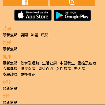
時事
最新焦點
要聞
熱話
暖聞
娛樂
最新焦點
健康
最新焦點
飲食及運動
生活健康
中醫養生
腫瘤及癌症
心臟健康
腸胃保健
兒科百問
女性疾病
老人病
皮膚護理
更多專題
寵物
最新焦點
副刊
最新焦點