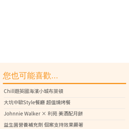
您也可能喜歡...
Chill遊英國海濱小城布萊頓
大坑中歐Style餐廳 超值燒烤餐
Johnnie Walker × 利苑 美酒配月餅
益生菌營養補充劑 個案支持效果顯著