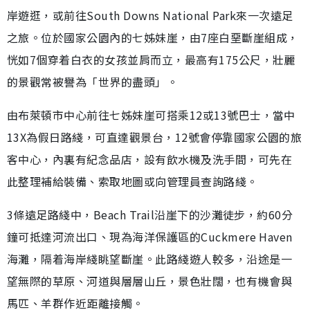
岸遊逛，或前往South Downs National Park來一次遠足
之旅。位於國家公園內的七姊妹崖，由7座白堊斷崖組成，
恍如7個穿着白衣的女孩並肩而立，最高有175公尺，壯麗
的景觀常被譽為「世界的盡頭」。
由布萊頓市中心前往七姊妹崖可搭乘12或13號巴士，當中
13X為假日路綫，可直達觀景台，12號會停靠國家公園的旅
客中心，內裏有紀念品店，設有飲水機及洗手間，可先在
此整理補給裝備、索取地圖或向管理員查詢路綫。
3條遠足路綫中，Beach Trail沿崖下的沙灘徒步，約60分
鐘可抵達河流出口、現為海洋保護區的Cuckmere Haven
海灘，隔着海岸綫眺望斷崖。此路綫遊人較多，沿途是一
望無際的草原、河道與層層山丘，景色壯闊，也有機會與
馬匹、羊群作近距離接觸。