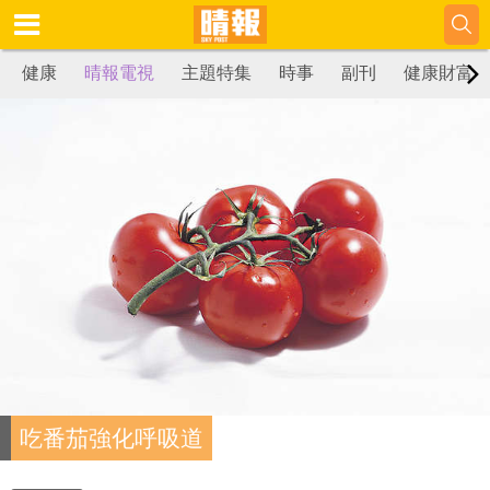
健康
晴報電視
主題特集
時事
副刊
健康財富
吃番茄強化呼吸道