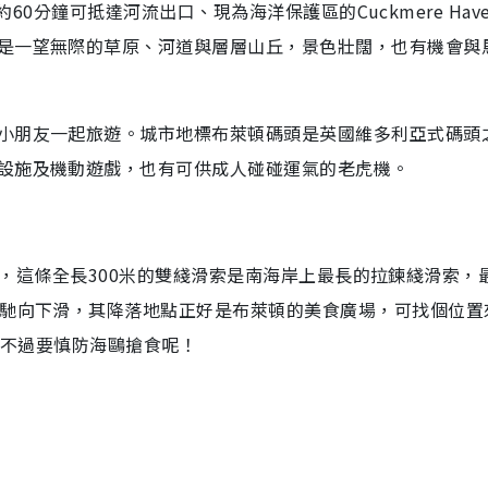
，約60分鐘可抵達河流出口、現為海洋保護區的Cuckmere Hav
是一望無際的草原、河道與層層山丘，景色壯闊，也有機會與
小朋友一起旅遊。城市地標布萊頓碼頭是英國維多利亞式碼頭
設施及機動遊戲，也有可供成人碰碰運氣的老虎機。
ip），這條全長300米的雙綫滑索是南海岸上最長的拉鍊綫滑索，
飛馳向下滑，其降落地點正好是布萊頓的美食廣場，可找個位置
，不過要慎防海鷗搶食呢！