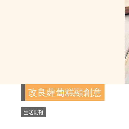
改良蘿蔔糕顯創意
生活副刊