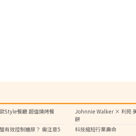
歐Style餐廳 超值燒烤餐
Johnnie Walker × 利
餅
醋有效控制糖尿？ 需注意5
科技縮短行業壽命