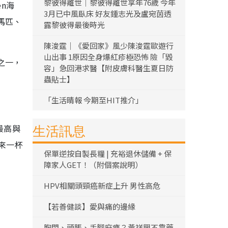
黎彼得離世｜黎彼得離世享年76歲 今年
en海
3月已中風臥床 好友鍾志光及盧宛茵透
馬匹、
露黎彼得最後時光
陳浚霆｜《愛回家》風少陳浚霆歐遊行
山出事 1原因全身爆紅疹極恐怖 險「毀
之一，
容」急回港求醫【附皮膚科醫生夏日防
蟲貼士】
「生活晴報 今期至HIT推介」
最高與
生活訊息
來一杯
保單逆按自製長糧 | 充裕退休儲備 + 保
障家人GET！（附個案說明）
HPV相關頭頸癌新症上升 男性高危
【若善健談】愛與痛的邊緣
胸悶、頭脹、手腳麻痺？黃祥興不靠藥