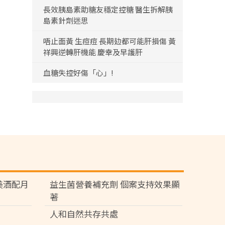
長效胰島素助糖友穩定控糖 醫生拆解胰
島素針劑迷思
唔止面黃 生痘痘 長期攰都可能肝損傷 黃
祥興逆轉肝機能 慶幸及早護肝
血糖失控好傷「心」!
苑 美酒配月
益生菌營養補充劑 個案支持效果顯
著
人和自然共存共處