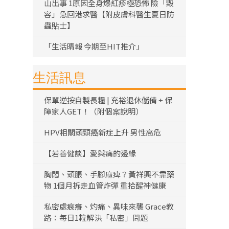
山出事 1原因全身爆紅疹極恐怖 險「毀
容」急回港求醫【附皮膚科醫生夏日防
蟲貼士】
「生活晴報 今期至HIT推介」
生活訊息
保單逆按自製長糧 | 充裕退休儲備 + 保
障家人GET！（附個案說明）
HPV相關頭頸癌新症上升 男性高危
【若善健談】愛與痛的邊緣
胸悶、頭脹、手腳麻痺？黃祥興不靠藥
物 1個月拆走血管炸彈 重拾醒神健康
私密處痕癢、灼痛、異味來襲 Grace教
路：每日1粒解決「私密」問題