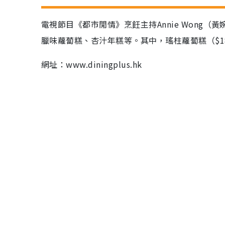
電視節目《都市閒情》烹飪主持Annie Wong
臘味蘿蔔糕、杏汁年糕等。其中，瑤柱蘿蔔糕（$1
網址：www.diningplus.hk