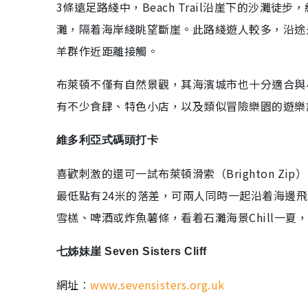
3條遠足路綫中，Beach Trail沿崖下的沙灘徒步
灘，隔着海岸綫眺望斷崖。此路綫遊人較多，沿途
羊群作近距離接觸。
布萊頓不僅有自然景觀，其海濱城市也十分適合與
有不少食肆、特色小店，以及類似冒險樂園的遊樂
維多利亞式碼頭打卡
喜歡刺激的還可一試布萊頓滑索（Brighton Z
最低點有24米的落差，可兩人同時一起沿着海邊
雪榚、啤酒或炸魚薯條，看着石灘海景Chill一夏
七姊妹崖 Seven Sisters Cliff
網址︰
www.sevensisters.org.uk