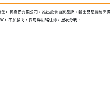
（黃婉瑩）與嘉饌有限公司，推出飲食自家品牌，新出品是傳統烹
88）不加臘肉，採用鮮甜瑤柱絲，層次分明。