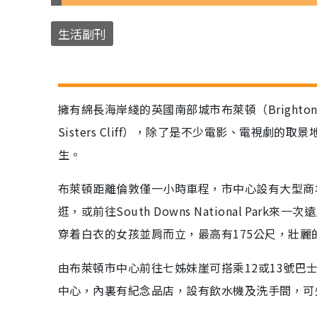
生活副刊
擁有綿長海岸綫的英國南部城市布萊頓（Bright
Sisters Cliff），除了是不少電影、電視劇的取
生。
布萊頓距離倫敦僅一小時車程，市中心設有大型商
逛，或前往South Downs National P
穿着白衣的女孩並肩而立，最高有175公尺，壯
由布萊頓市中心前往七姊妹崖可搭乘12或13號巴
中心，內裏有紀念品店，設有飲水機及洗手間，可