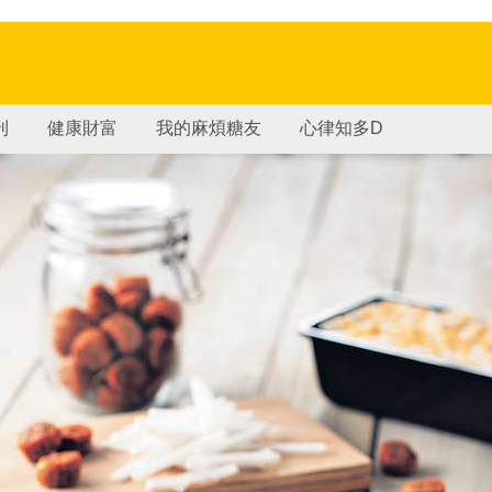
刊
健康財富
我的麻煩糖友
心律知多D