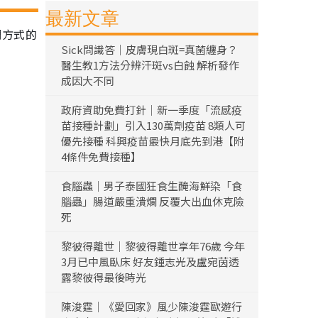
最新文章
調方式的
Sick問識答｜皮膚現白斑=真菌纏身？
醫生教1方法分辨汗斑vs白蝕 解析發作
成因大不同
政府資助免費打針｜新一季度「流感疫
苗接種計劃」引入130萬劑疫苗 8類人可
優先接種 科興疫苗最快月底先到港【附
4條件免費接種】
食腦蟲｜男子泰國狂食生醃海鮮染「食
腦蟲」腸道嚴重潰爛 反覆大出血休克險
死
黎彼得離世｜黎彼得離世享年76歲 今年
3月已中風臥床 好友鍾志光及盧宛茵透
露黎彼得最後時光
陳浚霆｜《愛回家》風少陳浚霆歐遊行