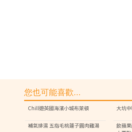
您也可能喜歡...
Chill遊英國海濱小城布萊頓
大坑中
補氣排濕 五指毛桃蓮子圓肉雞湯
飲蘋果