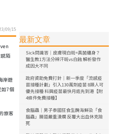
3/09/15
最新文章
en
Sick問識答｜皮膚現白斑=真菌纏身？
會感陌
醫生教1方法分辨汗斑vs白蝕 解析發作
成因大不同
政府資助免費打針｜新一季度「流感疫
海岸遊
苗接種計劃」引入130萬劑疫苗 8類人可
恍如7個
優先接種 科興疫苗最快月底先到港【附
4條件免費接種】
食腦蟲｜男子泰國狂食生醃海鮮染「食
的旅客
腦蟲」腸道嚴重潰爛 反覆大出血休克險
死