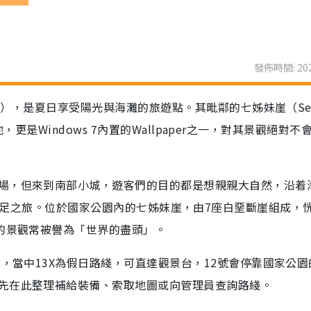
發佈時間: 202
on），是夏日享受陽光與海灘的旅遊點。其毗鄰的七姊妹崖（Sev
景地，更是Windows 7內置的Wallpaper之一，對其景觀絕對不
場，但來到南部小城，遊客們的目的都是想親親大自然，沿着
ark來一次遠足之旅。位於國家公園內的七姊妹崖，由7座白堊斷崖組成，
麗的景觀常被譽為「世界的盡頭」。
士，當中13X為假日路綫，可直達觀景台，12號會停靠國家公園
先在此整理補給裝備、索取地圖或向管理員查詢路綫。