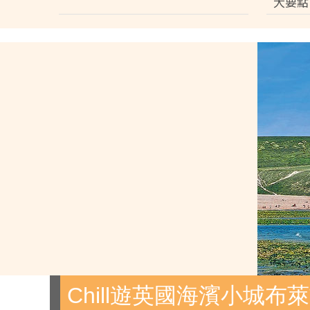
大要點
Chill遊英國海濱小城布