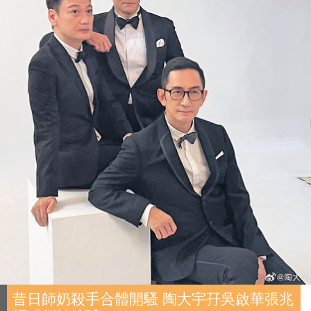
昔日師奶殺手合體開騷 陶大宇孖吳啟華張兆