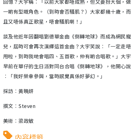
回憶？大宇稱︰「以前大家都唔成熟，但又要扮大個，做
一啲有型嘅角色。（到時會否騷肌？）大家都幾十歲，而
且又唔係真正歌星，唔會騷肌喇！」
談及他近年因翻唱劉德華金曲《倒轉地球》而成為網民寵
兒，屆時可會再次演繹這首金曲？大宇笑說︰「一定走唔
甩啦，到時我哋會唱四、五首歌，仲有啲合唱歌。」大宇
早前在華仔的生日派對同台合唱《倒轉地球》，他開心說
︰「我好榮幸參與，當時感覺真係好夢幻。」
採訪︰黃曉妍
撰文︰Steven
美術︰梁政敏
內容標籤