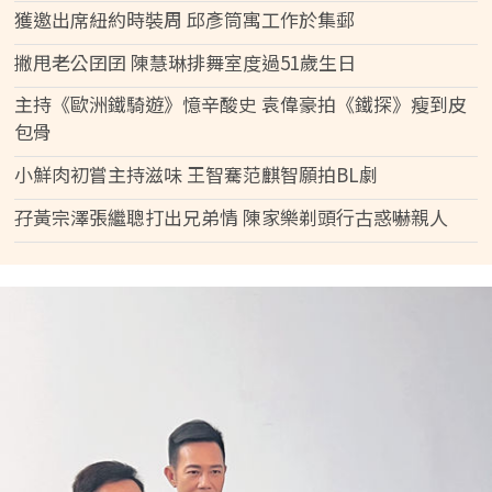
獲邀出席紐約時裝周 邱彥筒寓工作於集郵
撇甩老公囝囝 陳慧琳排舞室度過51歲生日
主持《歐洲鐵騎遊》憶辛酸史 袁偉豪拍《鐵探》瘦到皮
包骨
小鮮肉初嘗主持滋味 王智騫范麒智願拍BL劇
孖黃宗澤張繼聰打出兄弟情 陳家樂剃頭行古惑嚇親人