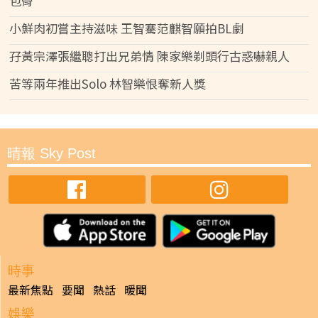
包骨
小鮮肉初嘗主持滋味 王智騫范麒智願拍BL劇
孖黃宗澤張繼聰打出兄弟情 陳家樂剃頭行古惑嚇親人
苦等兩年推出Solo 林智樂恨奪新人獎
晴報 Sky Post
時事
最新焦點
要聞
熱話
暖聞
娛樂