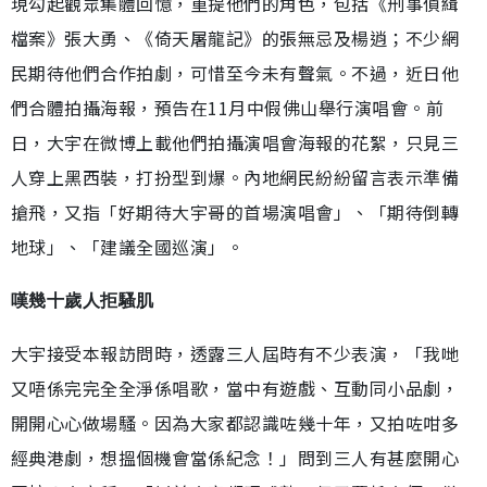
現勾起觀眾集體回憶，重提他們的角色，包括《刑事偵緝
檔案》張大勇、《倚天屠龍記》的張無忌及楊逍；不少網
民期待他們合作拍劇，可惜至今未有聲氣。不過，近日他
們合體拍攝海報，預告在11月中假佛山舉行演唱會。前
日，大宇在微博上載他們拍攝演唱會海報的花絮，只見三
人穿上黑西裝，打扮型到爆。內地網民紛紛留言表示準備
搶飛，又指「好期待大宇哥的首場演唱會」、「期待倒轉
地球」、「建議全國巡演」。
嘆幾十歲人拒騷肌
大宇接受本報訪問時，透露三人屆時有不少表演，「我哋
又唔係完完全全淨係唱歌，當中有遊戲、互動同小品劇，
開開心心做場騷。因為大家都認識咗幾十年，又拍咗咁多
經典港劇，想搵個機會當係紀念！」問到三人有甚麼開心