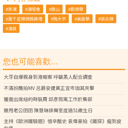
表演
演唱會
佛山
劉德華
萬千星輝頒獎典禮
陶大宇
吳啟華
張兆輝
演員
您也可能喜歡...
大牙自爆親身到港報案 呼籲黑人配合調查
不滿扮醜拍MV 呂爵安遭黃正宜岑珈其夾擊
獲邀出席紐約時裝周 邱彥筒寓工作於集郵
撇甩老公囝囝 陳慧琳排舞室度過51歲生日
主持《歐洲鐵騎遊》憶辛酸史 袁偉豪拍《鐵探》瘦到皮