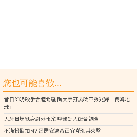
您也可能喜歡...
昔日師奶殺手合體開騷 陶大宇孖吳啟華張兆輝「倒轉地
球」
大牙自爆親身到港報案 呼籲黑人配合調查
不滿扮醜拍MV 呂爵安遭黃正宜岑珈其夾擊