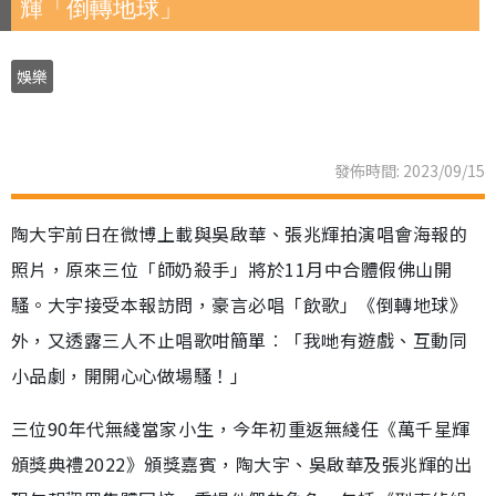
輝「倒轉地球」
娛樂
發佈時間: 2023/09/15
陶大宇前日在微博上載與吳啟華、張兆輝拍演唱會海報的
照片，原來三位「師奶殺手」將於11月中合體假佛山開
騷。大宇接受本報訪問，豪言必唱「飲歌」《倒轉地球》
外，又透露三人不止唱歌咁簡單︰「我哋有遊戲、互動同
小品劇，開開心心做場騷！」
三位90年代無綫當家小生，今年初重返無綫任《萬千星輝
頒獎典禮2022》頒獎嘉賓，陶大宇、吳啟華及張兆輝的出