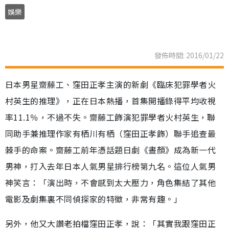
娛樂
發佈時間: 2016/01/22
日本男星齋藤工、窪田正孝主演的新劇《臨床犯罪學者火
村英生的推理》，正在日本熱播，首集開播錄得平均收視
率11.1％，不過不失。齋藤工飾演犯罪學者火村英生，聯
同助手兼推理作家有栖川有栖（窪田正孝飾）聯手追查最
棘手的命案。齋藤工前年憑話題日劇《晝顏》成為新一代
男神，打入去年日本人氣男星排行榜第九名。這位人氣男
神笑言：「演出時，不會感到太大壓力，角色集結了其他
電影及劇集裏不同偵探家的特徵，非常有趣。」
另外，他又大讚老拍檔窪田正孝，說：「其實我跟窪田正