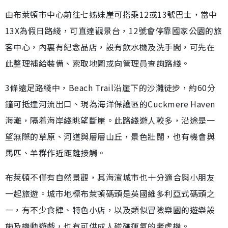
由布萊頓市中心前往七姊妹崖可搭乘12或13號巴士，當中
13X為假日路綫，可直達觀景台，12號會停靠國家公園的旅
客中心，內裏有紀念品店，設有飲水機及洗手間，可先在
此整理補給裝備、索取地圖或向管理員查詢路綫。
3條遠足路綫中，Beach Trail沿崖下的沙灘徒步，約60分
鐘可抵達河流出口、現為海洋保護區的Cuckmere Haven
海灘，隔着海岸綫眺望斷崖。此路綫遊人較多，沿途是一
望無際的草原、河道與層層山丘，景色壯闊，也有機會與
馬匹、羊群作近距離接觸。
布萊頓不僅有自然景觀，其海濱城市也十分適合與小朋友
一起旅遊。城市地標布萊頓碼頭是英國維多利亞式碼頭之
一，有不少食肆、特色小店，以及類似冒險樂園的遊樂設
施及機動遊戲，也有可供成人碰碰運氣的老虎機。