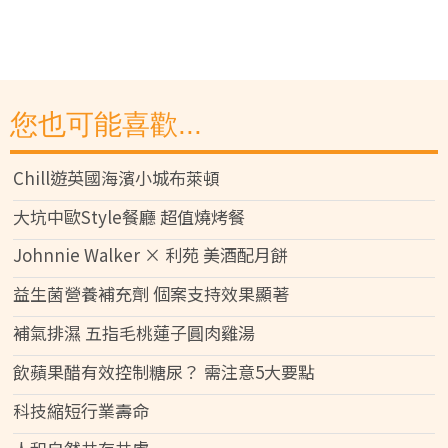
您也可能喜歡...
Chill遊英國海濱小城布萊頓
大坑中歐Style餐廳 超值燒烤餐
Johnnie Walker × 利苑 美酒配月餅
益生菌營養補充劑 個案支持效果顯著
補氣排濕 五指毛桃蓮子圓肉雞湯
飲蘋果醋有效控制糖尿？ 需注意5大要點
科技縮短行業壽命