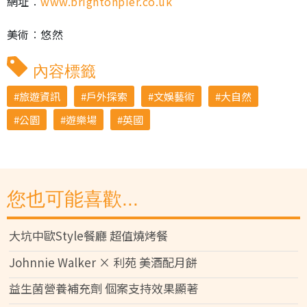
網址︰
www.brightonpier.co.uk
美術︰悠然
內容標籤
旅遊資訊
戶外探索
文娛藝術
大自然
公園
遊樂場
英國
您也可能喜歡...
大坑中歐Style餐廳 超值燒烤餐
Johnnie Walker × 利苑 美酒配月餅
益生菌營養補充劑 個案支持效果顯著