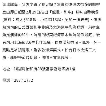
氣溫驟降，又怎少得了食火鍋？富豪香港酒店御花園咖啡
室由即日起至2月29日推出「龍蝦‧和牛」鮮味自助晚餐
(價錢：成人$518起，小童$318起，另加一服務費)，供應
熱辣辣的日式野菜和牛涮鍋及北海道牛乳海鮮鍋，前者主
角是澳洲的和牛，清甜的野菜配海帶木魚清湯作湯底；後
者則用北海道3.6牛乳作湯底，倍覺濃郁香滑。此外，另一
亮點是冰鎮龍蝦，及多款海鮮菜式，如有日本火焰三文
魚、龍蝦野菌炆伊麵、味噌三文魚燒等。
地址：銅鑼灣怡和街88號富豪香港酒店1樓
電話：2837 1772