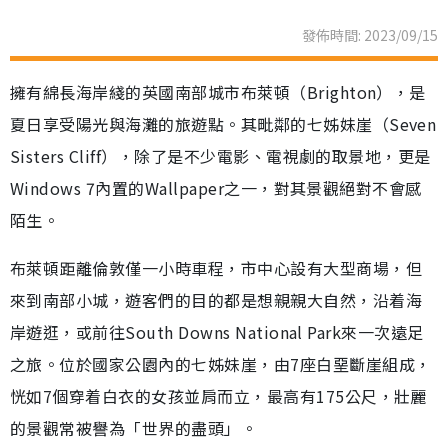
發佈時間: 2023/09/15
擁有綿長海岸綫的英國南部城市布萊頓（Brighton），是
夏日享受陽光與海灘的旅遊點。其毗鄰的七姊妹崖（Seven
Sisters Cliff），除了是不少電影、電視劇的取景地，更是
Windows 7內置的Wallpaper之一，對其景觀絕對不會感
陌生。
布萊頓距離倫敦僅一小時車程，市中心設有大型商場，但
來到南部小城，遊客們的目的都是想親親大自然，沿着海
岸遊逛，或前往South Downs National Park來一次遠足
之旅。位於國家公園內的七姊妹崖，由7座白堊斷崖組成，
恍如7個穿着白衣的女孩並肩而立，最高有175公尺，壯麗
的景觀常被譽為「世界的盡頭」。