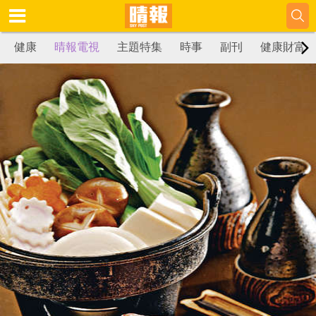
健康
晴報電視
主題特集
時事
副刊
健康財富