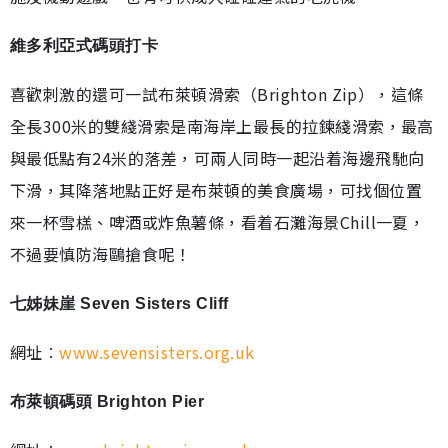
維多利亞式碼頭打卡
喜歡刺激的還可一試布萊頓滑索（Brighton Zip），這條
全長300米的雙綫滑索是南海岸上最長的拉鍊綫滑索，最高
與最低點有24米的落差，可兩人同時一起沿着海邊飛馳向
下滑，其降落地點正好是布萊頓的美食廣場，可找個位置
來一杯雪榚、啤酒或炸魚薯條，看着石灘海景Chill一夏，
不過要慎防海鷗搶食呢！
七姊妹崖 Seven Sisters Cliff
網址︰
www.sevensisters.org.uk
布萊頓碼頭 Brighton Pier