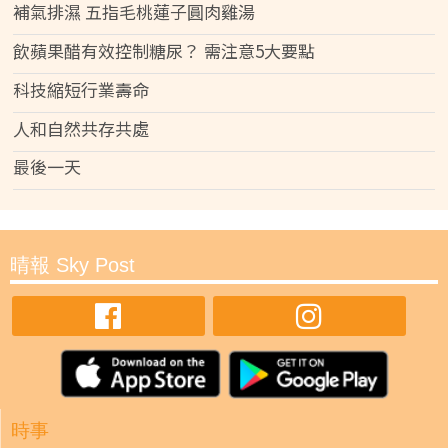
補氣排濕 五指毛桃蓮子圓肉雞湯
飲蘋果醋有效控制糖尿？ 需注意5大要點
科技縮短行業壽命
人和自然共存共處
最後一天
晴報 Sky Post
時事