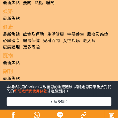
最新焦點
要聞
熱話
暖聞
娛樂
最新焦點
健康
最新焦點
飲食及運動
生活健康
中醫養生
腫瘤及癌症
心臟健康
腸胃保健
兒科百問
女性疾病
老人病
皮膚護理
更多專題
寵物
最新焦點
副刊
最新焦點
本網站使用Cookies來改善您的瀏覽體驗, 請確定您同意及接受我
日報
們的
私隱政策與使用條款
才繼續瀏覽。
揭頁版
港聞
財經/地產
中國/國際
娛樂
Healthy Life
生活副刊
親子/教育
體育
專題/人物
昔日晴報
同意及關閉
香港經濟日報版權所有©2026