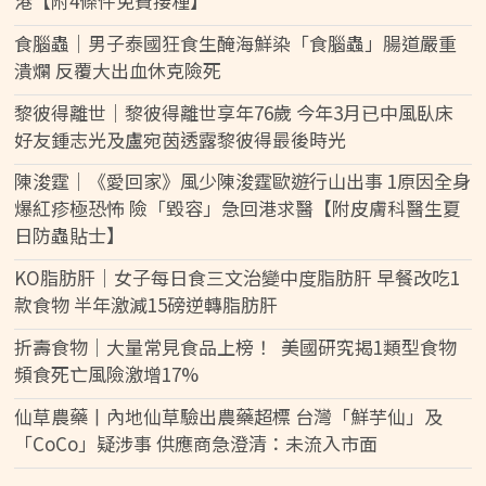
港【附4條件免費接種】
食腦蟲｜男子泰國狂食生醃海鮮染「食腦蟲」腸道嚴重
潰爛 反覆大出血休克險死
黎彼得離世｜黎彼得離世享年76歲 今年3月已中風臥床
好友鍾志光及盧宛茵透露黎彼得最後時光
陳浚霆｜《愛回家》風少陳浚霆歐遊行山出事 1原因全身
爆紅疹極恐怖 險「毀容」急回港求醫【附皮膚科醫生夏
日防蟲貼士】
KO脂肪肝｜女子每日食三文治變中度脂肪肝 早餐改吃1
款食物 半年激減15磅逆轉脂肪肝
折壽食物｜大量常見食品上榜！ 美國研究揭1類型食物
頻食死亡風險激增17%
仙草農藥丨內地仙草驗出農藥超標 台灣「鮮芋仙」及
「CoCo」疑涉事 供應商急澄清：未流入市面