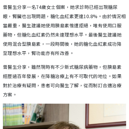
曾醫生分享一名74歲女士個案，她求診時已經出現糖尿
眼，腎臟也出現問題，糖化血紅素更達10.8%。由於情況相
當嚴重，醫生建議她使用胰島素惟遭拒絕，唯有使用口服
藥物，但糖化血紅素仍然未達理想水平。最後醫生建議她
使用混合型胰島素，一段時間後，她的糖化血紅素成功降
至理想水平，腎功能亦有所改善。
曾醫生分享，雖然現時有不少新式糖尿病藥物，但胰島素
經歷過百年發展，在降糖治療上有不可取代的地位。如果
對於治療有疑問，患者可向醫生了解，從而制訂合適治療
方案。