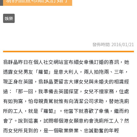
娛樂
發佈時間: 2016/01/21
翁靜晶昨日在個人社交網站宣布細女幸儀訂婚的喜訊，她
透露女兒男友「蘿蔔」是意大利人，兩人拍拖兩、三年，
現正身在英國，翁靜晶更留言大爆女兒與未婚夫的相識經
過：「那一回，我準備去英國探望，女兒不擅家務，住處
有如狗窩，怕母親責駡就惟有向清潔公司求助，替她洗廁
所的工人，就是『蘿蔔』。他當下就喜歡了幸儀，繼而約
會了。說到這裏，試問哪個港女願意約會洗廁所工人？然
而女兒所見到的，是一個敬業樂業、忠誠勤奮的年輕