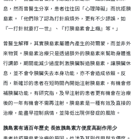
息，然而曾醫生分享，患者往往因「心理障礙」而抗拒胰
島素。「他們除了認為打針麻煩外，更有不少謬誤，如
『一打針就要打一世』、『打胰島素會上癮』等。」
曾醫生解釋，其實胰島素屬體內產生的荷爾蒙，而並非外
來物質。胰島素治療只是透過額外的胰島素來幫助身體進
行調節，期間能減少過度刺激胰臟製造胰島素，讓胰臟休
息，並不會令胰臟失去本身功能，亦不會造成依賴。反
而，新確診的患者在短時間內開始注射胰島素，有機會修
補胰臟功能，有研究指，及早注射的患者更有機會在治療
後的一年有機會不需再注射。胰島素是一種有效及直接的
治療，能盡早控制病情，並降低出現併發症的風險。
胰島素有過百年歷史 長效胰島素方便度高副作用少
患者抗拒胰島素治療的原因，也涉及其副作用與方便度。