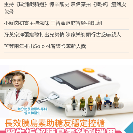
主持《歐洲鐵騎遊》憶辛酸史 袁偉豪拍《鐵探》瘦到皮
包骨
小鮮肉初嘗主持滋味 王智騫范麒智願拍BL劇
孖黃宗澤張繼聰打出兄弟情 陳家樂剃頭行古惑嚇親人
苦等兩年推出Solo 林智樂恨奪新人獎