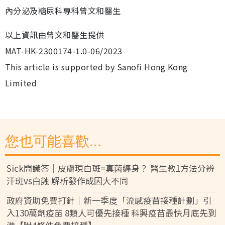
內分泌及糖尿科專科曾文和醫生
以上資訊由曾文和醫生提供
MAT-HK-2300174-1.0-06/2023
This article is supported by Sanofi Hong Kong
Limited
您也可能喜歡...
Sick問識答｜皮膚現白斑=真菌纏身？ 醫生教1方法分辨
汗斑vs白蝕 解析發作成因大不同
政府資助免費打針｜新一季度「流感疫苗接種計劃」引
入130萬劑疫苗 8類人可優先接種 科興疫苗最快月底先到