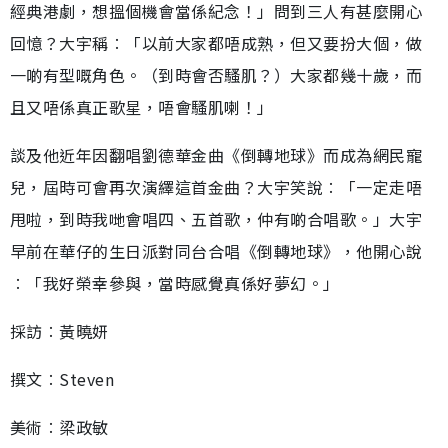
經典港劇，想搵個機會當係紀念！」問到三人有甚麼開心
回憶？大宇稱︰「以前大家都唔成熟，但又要扮大個，做
一啲有型嘅角色。（到時會否騷肌？）大家都幾十歲，而
且又唔係真正歌星，唔會騷肌喇！」
談及他近年因翻唱劉德華金曲《倒轉地球》而成為網民寵
兒，屆時可會再次演繹這首金曲？大宇笑說︰「一定走唔
甩啦，到時我哋會唱四、五首歌，仲有啲合唱歌。」大宇
早前在華仔的生日派對同台合唱《倒轉地球》，他開心說
︰「我好榮幸參與，當時感覺真係好夢幻。」
採訪︰黃曉妍
撰文︰Steven
美術︰梁政敏