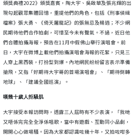
頒獎典禮2022》頒獎嘉賓，陶大宇、吳啟華及張兆輝的出
現勾起觀眾集體回憶，重提他們的角色，包括《刑事偵緝
檔案》張大勇、《倚天屠龍記》的張無忌及楊逍；不少網
民期待他們合作拍劇，可惜至今未有聲氣。不過，近日他
們合體拍攝海報，預告在11月中假佛山舉行演唱會。前
日，大宇在微博上載他們拍攝演唱會海報的花絮，只見三
人穿上黑西裝，打扮型到爆。內地網民紛紛留言表示準備
搶飛，又指「好期待大宇哥的首場演唱會」、「期待倒轉
地球」、「建議全國巡演」。
嘆幾十歲人拒騷肌
大宇接受本報訪問時，透露三人屆時有不少表演，「我哋
又唔係完完全全淨係唱歌，當中有遊戲、互動同小品劇，
開開心心做場騷。因為大家都認識咗幾十年，又拍咗咁多