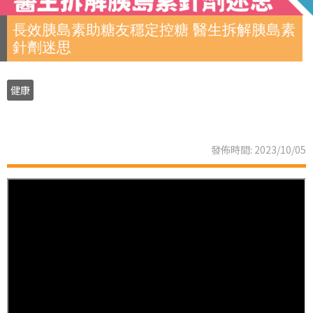
長效胰島素助糖友穩定控糖 醫生拆解胰島素
針劑迷思
健康
發佈時間: 2023/10/05