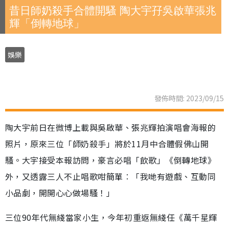
昔日師奶殺手合體開騷 陶大宇孖吳啟華張兆
輝「倒轉地球」
娛樂
發佈時間: 2023/09/15
陶大宇前日在微博上載與吳啟華、張兆輝拍演唱會海報的
照片，原來三位「師奶殺手」將於11月中合體假佛山開
騷。大宇接受本報訪問，豪言必唱「飲歌」《倒轉地球》
外，又透露三人不止唱歌咁簡單︰「我哋有遊戲、互動同
小品劇，開開心心做場騷！」
三位90年代無綫當家小生，今年初重返無綫任《萬千星輝