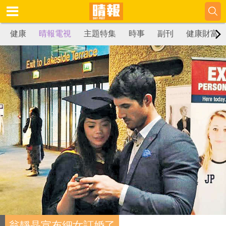
健康
晴報電視
主題特集
時事
副刊
健康財富
翁靜晶宣布細女訂婚了