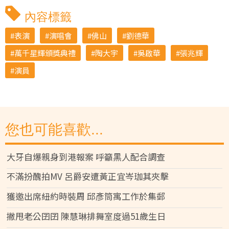
內容標籤
表演
演唱會
佛山
劉德華
萬千星輝頒獎典禮
陶大宇
吳啟華
張兆輝
演員
您也可能喜歡...
大牙自爆親身到港報案 呼籲黑人配合調查
不滿扮醜拍MV 呂爵安遭黃正宜岑珈其夾擊
獲邀出席紐約時裝周 邱彥筒寓工作於集郵
撇甩老公囝囝 陳慧琳排舞室度過51歲生日