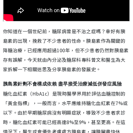
你知道在一個世紀前，糖尿病曾是不治之症嗎？幸好有胰
島素的出現，挽救了不少患者的性命。胰島素作為關鍵的
降糖治療，已經應用超過100年，但不少患者仍然對胰島素
存有誤解，今天就由內分泌及糖尿科專科曾文和醫生為大
家拆解一下相關迷思及分享胰島素的發展史。
胰島素針劑不會構成依賴 盡早接受治療減低併發症風險
糖化血紅素（HbA1c）是現時醫學界用於評估血糖控制的
「黃金指標」，一般而言，水平應維持糖化血紅素在7%或
以下。由於早期糖尿病沒有明顯症狀，導致不少患者求診
時，糖化血紅素可能已經高達8%至9%，甚至更高。在這
情況下，醫生或會優先考慮處方胰島素，讓胰臟盡快休