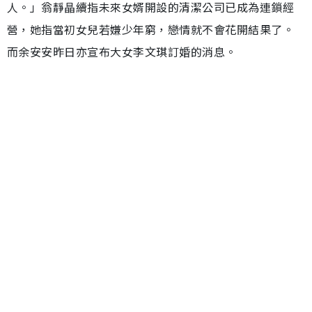
人。」翁靜晶續指未來女婿開設的清潔公司已成為連鎖經
營，她指當初女兒若嫌少年窮，戀情就不會花開結果了。
而余安安昨日亦宣布大女李文琪訂婚的消息。