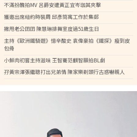
不滿扮醜拍MV 呂爵安遭黃正宜岑珈其夾擊
獲邀出席紐約時裝周 邱彥筒寓工作於集郵
撇甩老公囝囝 陳慧琳排舞室度過51歲生日
主持《歐洲鐵騎遊》憶辛酸史 袁偉豪拍《鐵探》瘦到皮
包骨
小鮮肉初嘗主持滋味 王智騫范麒智願拍BL劇
孖黃宗澤張繼聰打出兄弟情 陳家樂剃頭行古惑嚇親人