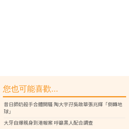
您也可能喜歡...
昔日師奶殺手合體開騷 陶大宇孖吳啟華張兆輝「倒轉地
球」
大牙自爆親身到港報案 呼籲黑人配合調查