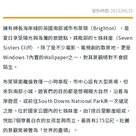
發佈時間: 2023/09/15
擁有綿長海岸綫的英國南部城市布萊頓（Brighton），是
夏日享受陽光與海灘的旅遊點。其毗鄰的七姊妹崖（Seven
Sisters Cliff），除了是不少電影、電視劇的取景地，更是
Windows 7內置的Wallpaper之一，對其景觀絕對不會感
陌生。
布萊頓距離倫敦僅一小時車程，市中心設有大型商場，但
來到南部小城，遊客們的目的都是想親親大自然，沿着海
岸遊逛，或前往South Downs National Park來一次遠足
之旅。位於國家公園內的七姊妹崖，由7座白堊斷崖組成，
恍如7個穿着白衣的女孩並肩而立，最高有175公尺，壯麗
的景觀常被譽為「世界的盡頭」。