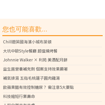
您也可能喜歡...
Chill遊英國海濱小城布萊頓
大坑中歐Style餐廳 超值燒烤餐
Johnnie Walker × 利苑 美酒配月餅
益生菌營養補充劑 個案支持效果顯著
補氣排濕 五指毛桃蓮子圓肉雞湯
飲蘋果醋有效控制糖尿？ 需注意5大要點
科技縮短行業壽命