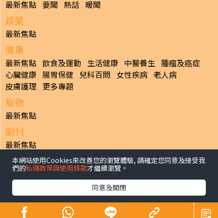
最新焦點
要聞
熱話
暖聞
娛樂
最新焦點
健康
最新焦點
飲食及運動
生活健康
中醫養生
腫瘤及癌症
心臟健康
腸胃保健
兒科百問
女性疾病
老人病
皮膚護理
更多專題
寵物
最新焦點
副刊
最新焦點
本網站使用Cookies來改善您的瀏覽體驗, 請確定您同意及接受我
日報
們的
私隱政策與使用條款
才繼續瀏覽。
揭頁版
港聞
財經/地產
中國/國際
娛樂
Healthy Life
生活副刊
親子/教育
體育
專題/人物
昔日晴報
同意及關閉
香港經濟日報版權所有©2026