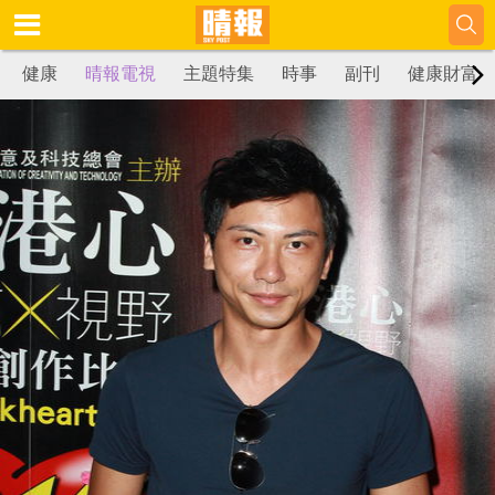
健康
晴報電視
主題特集
時事
副刊
健康財富