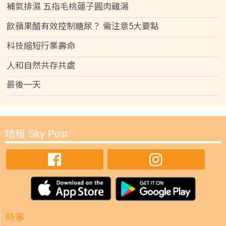
補氣排濕 五指毛桃蓮子圓肉雞湯
飲蘋果醋有效控制糖尿？ 需注意5大要點
科技縮短行業壽命
人和自然共存共處
最後一天
晴報 Sky Post
時事