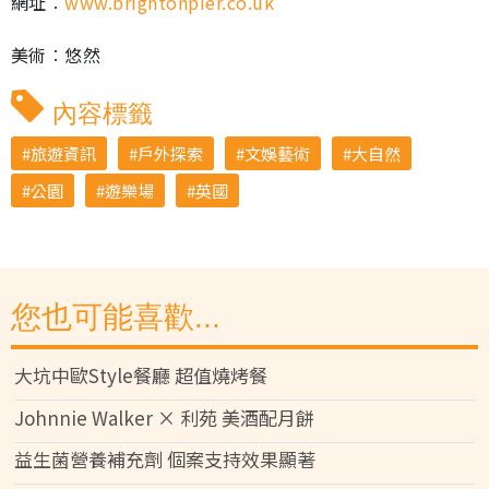
網址︰
www.brightonpier.co.uk
美術︰悠然
內容標籤
旅遊資訊
戶外探索
文娛藝術
大自然
公園
遊樂場
英國
您也可能喜歡...
大坑中歐Style餐廳 超值燒烤餐
Johnnie Walker × 利苑 美酒配月餅
益生菌營養補充劑 個案支持效果顯著