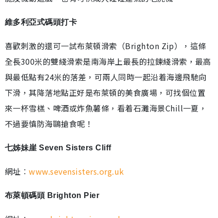
維多利亞式碼頭打卡
喜歡刺激的還可一試布萊頓滑索（Brighton Zip），這條
全長300米的雙綫滑索是南海岸上最長的拉鍊綫滑索，最高
與最低點有24米的落差，可兩人同時一起沿着海邊飛馳向
下滑，其降落地點正好是布萊頓的美食廣場，可找個位置
來一杯雪榚、啤酒或炸魚薯條，看着石灘海景Chill一夏，
不過要慎防海鷗搶食呢！
七姊妹崖 Seven Sisters Cliff
網址︰
www.sevensisters.org.uk
布萊頓碼頭 Brighton Pier