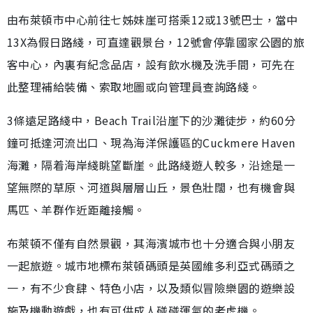
由布萊頓市中心前往七姊妹崖可搭乘12或13號巴士，當中
13X為假日路綫，可直達觀景台，12號會停靠國家公園的旅
客中心，內裏有紀念品店，設有飲水機及洗手間，可先在
此整理補給裝備、索取地圖或向管理員查詢路綫。
3條遠足路綫中，Beach Trail沿崖下的沙灘徒步，約60分
鐘可抵達河流出口、現為海洋保護區的Cuckmere Haven
海灘，隔着海岸綫眺望斷崖。此路綫遊人較多，沿途是一
望無際的草原、河道與層層山丘，景色壯闊，也有機會與
馬匹、羊群作近距離接觸。
布萊頓不僅有自然景觀，其海濱城市也十分適合與小朋友
一起旅遊。城市地標布萊頓碼頭是英國維多利亞式碼頭之
一，有不少食肆、特色小店，以及類似冒險樂園的遊樂設
施及機動遊戲，也有可供成人碰碰運氣的老虎機。