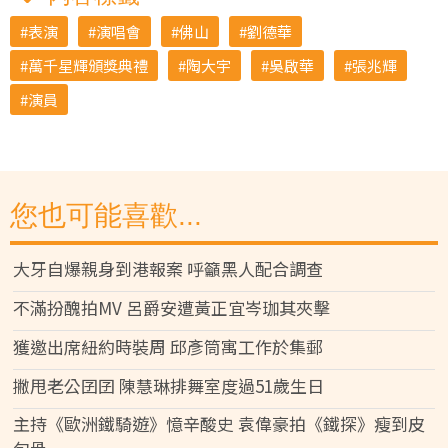
表演
演唱會
佛山
劉德華
萬千星輝頒獎典禮
陶大宇
吳啟華
張兆輝
演員
您也可能喜歡...
大牙自爆親身到港報案 呼籲黑人配合調查
不滿扮醜拍MV 呂爵安遭黃正宜岑珈其夾擊
獲邀出席紐約時裝周 邱彥筒寓工作於集郵
撇甩老公囝囝 陳慧琳排舞室度過51歲生日
主持《歐洲鐵騎遊》憶辛酸史 袁偉豪拍《鐵探》瘦到皮