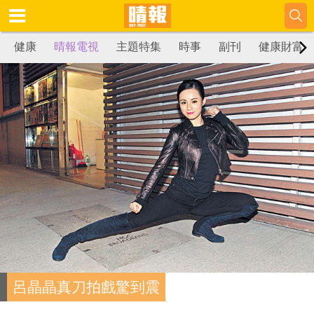
健康
晴報電視
主題特集
時事
副刊
健康財富
呂晶晶真刀拍戲驚到震