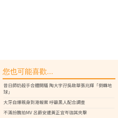
您也可能喜歡...
昔日師奶殺手合體開騷 陶大宇孖吳啟華張兆輝「倒轉地
球」
大牙自爆親身到港報案 呼籲黑人配合調查
不滿扮醜拍MV 呂爵安遭黃正宜岑珈其夾擊