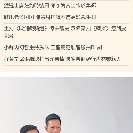
獲邀出席紐約時裝周 邱彥筒寓工作於集郵
撇甩老公囝囝 陳慧琳排舞室度過51歲生日
主持《歐洲鐵騎遊》憶辛酸史 袁偉豪拍《鐵探》瘦到皮
包骨
小鮮肉初嘗主持滋味 王智騫范麒智願拍BL劇
孖黃宗澤張繼聰打出兄弟情 陳家樂剃頭行古惑嚇親人