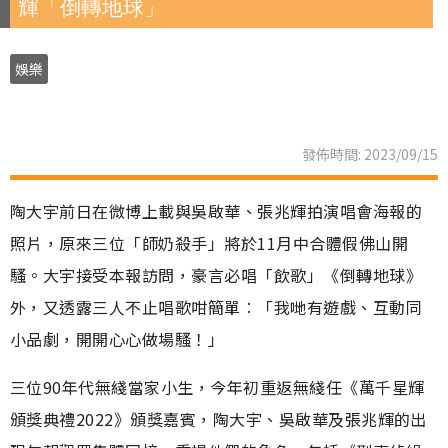
輝「倒轉地球」
娛樂
發佈時間: 2023/09/15
陶大宇前日在微博上載與吳啟華、張兆輝拍演唱會海報的
照片，原來三位「師奶殺手」將於11月中合體假佛山開
騷。大宇接受本報訪問，豪言必唱「飲歌」《倒轉地球》
外，又透露三人不止唱歌咁簡單︰「我哋有遊戲、互動同
小品劇，開開心心做場騷！」
三位90年代無綫當家小生，今年初重返無綫任《萬千星輝
頒獎典禮2022》頒獎嘉賓，陶大宇、吳啟華及張兆輝的出