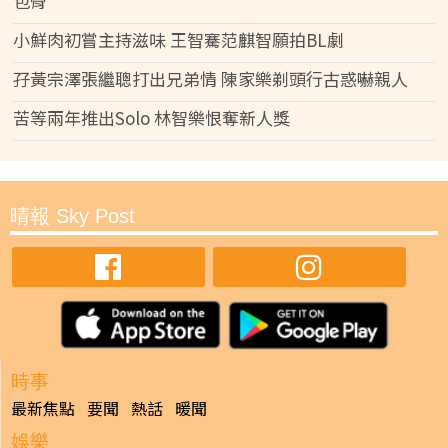
包骨
小鮮肉初嘗主持滋味 王智騫范麒智願拍BL劇
孖黃宗澤張繼聰打出兄弟情 陳家樂剃頭行古惑嚇親人
苦等兩年推出Solo 林智樂恨奪新人獎
晴報 Sky Post
時事
最新焦點
要聞
熱話
暖聞
娛樂