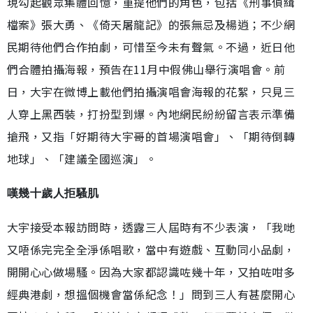
現勾起觀眾集體回憶，重提他們的角色，包括《刑事偵緝
檔案》張大勇、《倚天屠龍記》的張無忌及楊逍；不少網
民期待他們合作拍劇，可惜至今未有聲氣。不過，近日他
們合體拍攝海報，預告在11月中假佛山舉行演唱會。前
日，大宇在微博上載他們拍攝演唱會海報的花絮，只見三
人穿上黑西裝，打扮型到爆。內地網民紛紛留言表示準備
搶飛，又指「好期待大宇哥的首場演唱會」、「期待倒轉
地球」、「建議全國巡演」。
嘆幾十歲人拒騷肌
大宇接受本報訪問時，透露三人屆時有不少表演，「我哋
又唔係完完全全淨係唱歌，當中有遊戲、互動同小品劇，
開開心心做場騷。因為大家都認識咗幾十年，又拍咗咁多
經典港劇，想搵個機會當係紀念！」問到三人有甚麼開心