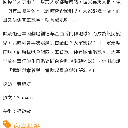
回憶？大宇稱︰「以前大家都唔成熟，但又要扮大個，做
一啲有型嘅角色。（到時會否騷肌？）大家都幾十歲，而
且又唔係真正歌星，唔會騷肌喇！」
談及他近年因翻唱劉德華金曲《倒轉地球》而成為網民寵
兒，屆時可會再次演繹這首金曲？大宇笑說︰「一定走唔
甩啦，到時我哋會唱四、五首歌，仲有啲合唱歌。」大宇
早前在華仔的生日派對同台合唱《倒轉地球》，他開心說
︰「我好榮幸參與，當時感覺真係好夢幻。」
採訪︰黃曉妍
撰文︰Steven
美術︰梁政敏
內容標籤