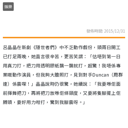
娛樂
發佈時間: 2015/12/31
呂晶晶在新劇《隱世者們》中不乏動作戲份，頭兩日開工
已打足兩晚，她直言很辛苦，更苦笑謂：「估唔到第一日
用真刀打，把刀用透明膠紙黐一黐就打，超驚！我唔係專
業嘅動作演員，但我夠大膽照打，見到對手Duncan（周群
達）係震㗎！」晶晶說時仍很驚，她續說：「我要喺佢面
前揮舞把刀，再將把刀放喺佢條頸度，又要將隻腳擺上佢
膊頭，要好用力咁打，驚到我腳震呀。」