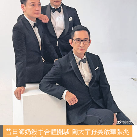
昔日師奶殺手合體開騷 陶大宇孖吳啟華張兆