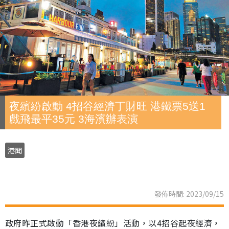
夜繽紛啟動 4招谷經濟丁財旺 港鐵票5送1
戲飛最平35元 3海濱辦表演
港聞
發佈時間: 2023/09/15
政府昨正式啟動「香港夜繽紛」活動，以4招谷起夜經濟，