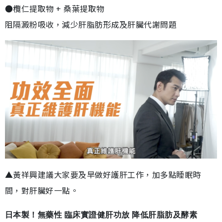
●欖仁提取物 + 桑葉提取物
阻隔澱粉吸收，減少肝脂肪形成及肝臟代謝問題
▲黃祥興建議大家要及早做好護肝工作，加多點睡眠時
間，對肝臟好一點。
日本製！無藥性 臨床實證健肝功放 降低肝脂肪及酵素