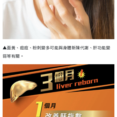
▲面黃、痘痘、粉刺變多可能與身體新陳代謝、肝功能變
弱等有關。