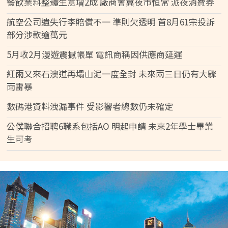
餐飲業料整體生意增2成 廠商會冀夜市恒常 派夜消費券
航空公司遺失行李賠償不一 準則欠透明 首8月61宗投訴
部分涉款逾萬元
5月收2月漫遊震撼帳單 電訊商稱因供應商延遲
紅雨又來石澳道再塌山泥一度全封 未來兩三日仍有大驟
雨雷暴
數碼港資料洩漏事件 受影響者總數仍未確定
公僕聯合招聘6職系包括AO 明起申請 未來2年學士畢業
生可考