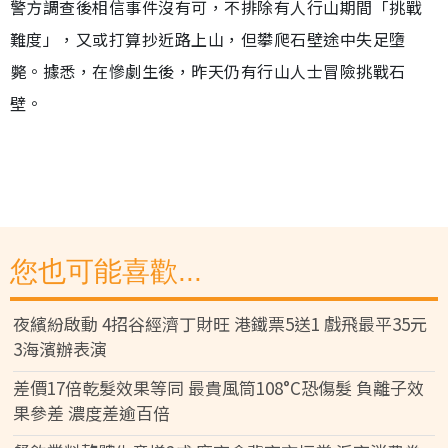
警方調查後相信事件沒有可，不排除有人行山期間「挑戰
難度」，又或打算抄近路上山，但攀爬石壁途中失足墮
斃。據悉，在慘劇生後，昨天仍有行山人士冒險挑戰石
壁。
您也可能喜歡...
夜繽紛啟動 4招谷經濟丁財旺 港鐵票5送1 戲飛最平35元
3海濱辦表演
差價17倍乾髮效果等同 最貴風筒108°C恐傷髮 負離子效
果參差 濃度差逾百倍