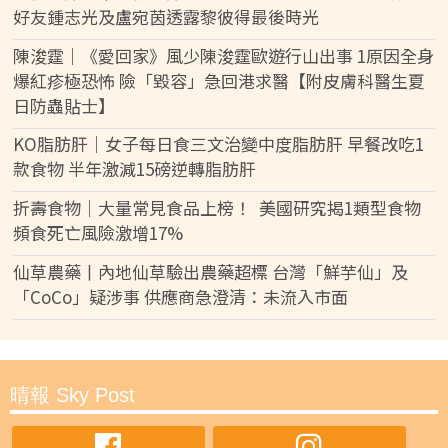
好友鍾志光及盧宛茵透露黎彼得最後時光
陳浚霆｜《愛回家》風少陳浚霆歐遊行山出事 1原因全身
爆紅疹極恐怖 險「毀容」急回港求醫【附皮膚科醫生夏
日防蟲貼士】
KO脂肪肝｜女子每日食三文治變中度脂肪肝 早餐改吃1
款食物 半年激減15磅逆轉脂肪肝
折壽食物｜大量常見食品上榜！ 美國研究揭1類型食物
頻食死亡風險激增17%
仙草農藥丨內地仙草驗出農藥超標 台灣「鮮芋仙」及
「CoCo」疑涉事 供應商急澄清：未流入市面
晴報 Sky Post