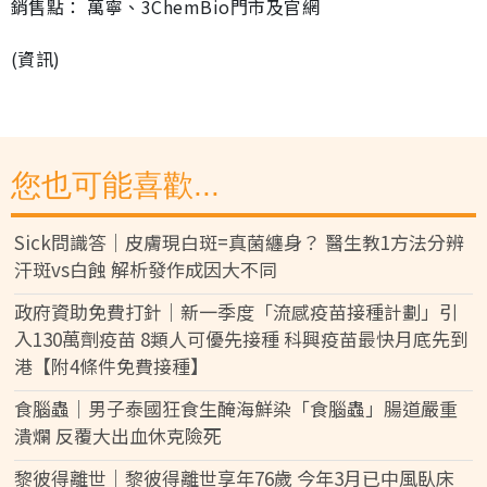
銷售點： 萬寧、3ChemBio門市及官網
(資訊)
您也可能喜歡...
Sick問識答｜皮膚現白斑=真菌纏身？ 醫生教1方法分辨
汗斑vs白蝕 解析發作成因大不同
政府資助免費打針｜新一季度「流感疫苗接種計劃」引
入130萬劑疫苗 8類人可優先接種 科興疫苗最快月底先到
港【附4條件免費接種】
食腦蟲｜男子泰國狂食生醃海鮮染「食腦蟲」腸道嚴重
潰爛 反覆大出血休克險死
黎彼得離世｜黎彼得離世享年76歲 今年3月已中風臥床