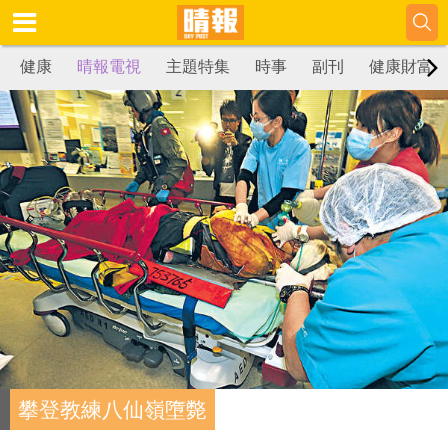
健康
晴報電視
主題特集
時事
副刊
健康財富
攀登教練八仙嶺墮斃