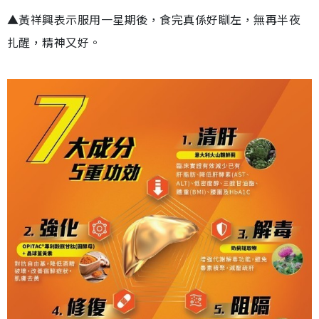
▲黃祥興表示服用一星期後，食完真係好瞓左，無再半夜
扎醒，精神又好。