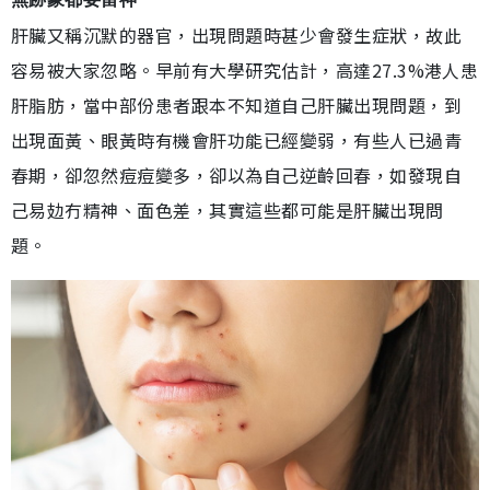
肝臟又稱沉默的器官，出現問題時甚少會發生症狀，故此
容易被大家忽略。早前有大學研究估計，高達27.3%港人患
肝脂肪，當中部份患者跟本不知道自己肝臟出現問題，到
出現面黃、眼黃時有機會肝功能已經變弱，有些人已過青
春期，卻忽然痘痘變多，卻以為自己逆齡回春，如發現自
己易攰冇精神、面色差，其實這些都可能是肝臟出現問
題。