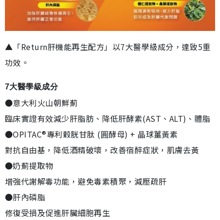
▲「Return肝機能再生配方」以7大醫學級成分，達致5重
功效。
7大醫學級成分
●意大利火山朝鮮薊
臨床實證有效減少肝脂肪、降低肝酵素(AST、ALT)、體脂
●OPITAC®專利穀胱甘肽 (圓酵母) + 晶球薑黃素
對抗自由基，降低酒精破壞，改善宿醉症狀，肌膚去黃
●奶薊提取物
增強代謝解毒功能，避免毒素積聚，減壓疏肝
●肝內磷脂
修復受損及促進肝臟細胞再生