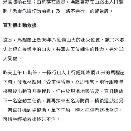
米高陡峭石壁；由於存在危險，漁護署亦在山路出入口豎
起「懸崖危險切勿前進」及「路不通行」的警告牌。
直升機出動救援
據悉，馬騮崖正是96年八仙嶺山火的起火位置，該宗本港
史上傷亡最慘重的山火，共奪去五位師生的性命，另外13
人受傷。
昨天上午11時許，一隊行山人士行經距峰頂70米的馬騮崖
下時，發現林姓男子受重傷昏迷，立即報警。飛行服務隊
接報後出動直升機拯救，但由於現場地勢險要，直升機放
下一名空勤主任後，要再接來五名消防員，稍後還派出另
一架直升機到場協助，至下午約一時才把傷者送抵醫院，
可惜林經搶救後終告不治。