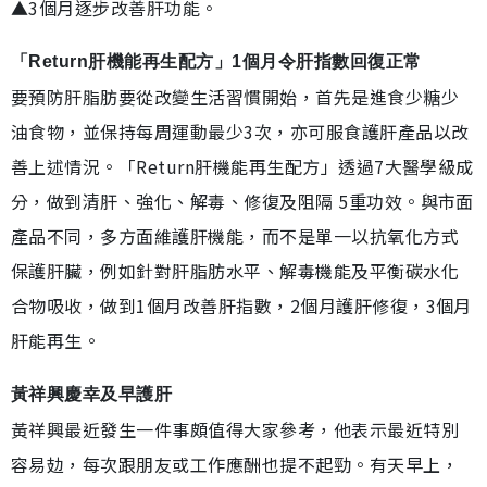
▲3個月逐步改善肝功能。
「Return肝機能再生配方」1個月令肝指數回復正常
要預防肝脂肪要從改變生活習慣開始，首先是進食少糖少
油食物，並保持每周運動最少3次，亦可服食護肝產品以改
善上述情況。「Return肝機能再生配方」透過7大醫學級成
分，做到清肝、強化、解毒、修復及阻隔 5重功效。與市面
產品不同，多方面維護肝機能，而不是單一以抗氧化方式
保護肝臟，例如針對肝脂肪水平、解毒機能及平衡碳水化
合物吸收，做到1個月改善肝指數，2個月護肝修復，3個月
肝能再生。
黃祥興慶幸及早護肝
黃祥興最近發生一件事頗值得大家參考，他表示最近特別
容易攰，每次跟朋友或工作應酬也提不起勁。有天早上，