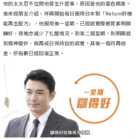
他的太太忍不住問他發生什麼事，原因是他的面色頗差。
後來經朋友介紹，祥興開始每日服用日本製「Return肝機
能再生配方」，他服用後一星期，已經感覺睡眠質素明顯
轉好，夜晚亦減少了扎醒情況。到第二個星期，則明顯感
到精神變好，無再成日保持攰的感覺。其後一個月再檢
查，肝指數已經回復正常。