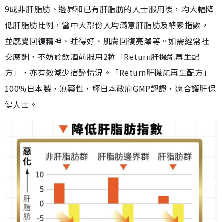
9成非肝脂肪、邊界和已有肝脂肪的人士服用後，均大幅降
低肝脂肪比例，當中大部份人均滿意肝脂肪及酵素指數，
並感覺回復精神、睡得好、肌膚回復亮澤等。如需經常社
交應酬，不妨於飲酒前服用2粒「Return肝機能再生配
方」，亦有效減少宿醉情況。「Return肝機能再生配方」
100%日本製，無藥性，經日本政府GMP認證，適合護肝保
健人士。