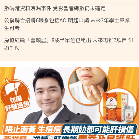
數碼港資料洩漏事件 受影響者總數仍未確定
公僕聯合招聘6職系包括AO 明起申請 未來2年學士畢業
生可考
房協紅磡「豐頤居」8成半單位已租出 未來再推3項目 供
逾千伙