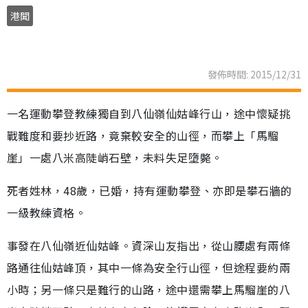
港聞
發佈時間: 2015/12/31
一名運動攀登教練獨自到八仙嶺仙姑峰行山，途中懷疑挑
戰難度和要抄近路，竟棄較安全的山徑，而攀上「馬騮
崖」一處八米高陡峭石壁，未料失足墮斃。
死者姓林，48歲，已婚，持有運動攀登、亦即是攀石牆的
一級教練資格。
事發在八仙嶺近仙姑峰。資深山友指出，從山腰處有兩條
路通往仙姑峰頂，其中一條為安全行山徑，但途程要約兩
小時；另一條只是難行的山路，途中還需攀上馬騮崖的八