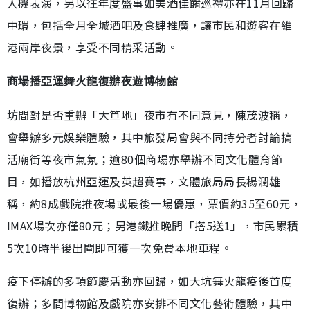
人機表演，另以往年度盛事如美酒佳餚巡禮亦在11月回歸
中環，包括全月全城酒吧及食肆推廣，讓市民和遊客在維
港兩岸夜景，享受不同精采活動。
商場播亞運舞火龍復辦夜遊博物館
坊間對是否重辦「大笪地」夜市有不同意見，陳茂波稱，
會舉辦多元娛樂體驗，其中旅發局會與不同持分者討論搞
活廟街等夜市氣氛；逾80個商場亦舉辦不同文化體育節
目，如播放杭州亞運及英超賽事，文體旅局局長楊潤雄
稱，約8成戲院推夜場或最後一場優惠，票價約35至60元，
IMAX場次亦僅80元；另港鐵推晚間「搭5送1」，市民累積
5次10時半後出閘即可獲一次免費本地車程。
疫下停辦的多項節慶活動亦回歸，如大坑舞火龍疫後首度
復辦；多間博物館及戲院亦安排不同文化藝術體驗，其中