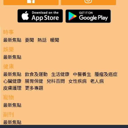
時事
最新焦點
要聞
熱話
暖聞
娛樂
最新焦點
健康
最新焦點
飲食及運動
生活健康
中醫養生
腫瘤及癌症
心臟健康
腸胃保健
兒科百問
女性疾病
老人病
皮膚護理
更多專題
寵物
最新焦點
副刊
最新焦點