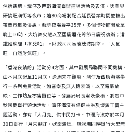
包括觀塘、灣仔及西環海濱舉辦連場活動及表演，與業界
研搞旺廟街等夜市；逾80商場將配合延長營業時間並推出
夜間市集及優惠，戲院夜場最平35元，多個博物館開放至
晚上10時，大坑舞火龍以至國慶煙花等節日慶祝復辦；港
鐵推晚間「搭5送1」。財政司司長陳茂波期望，「人氣
旺，自然財氣旺」。
「香港夜繽紛」活動分4方面，其中發展局聯同不同機構，
由本月底起至11月底，逢周末在觀塘、灣仔及西環海濱舉
行一系列免費活動，如音樂及無人機表演，以至電影放
映、工作坊及零售攤位等。發展局局長甯漢豪稱，將趁中
秋國慶舉行頭炮活動，灣仔海濱有傷健共融及懷舊工藝主
題活動，亦有「大月亮」供市民打卡。中環海濱亦於本月
30日舉行「月來越好，歡樂灣區」與深圳同時舉行大型無