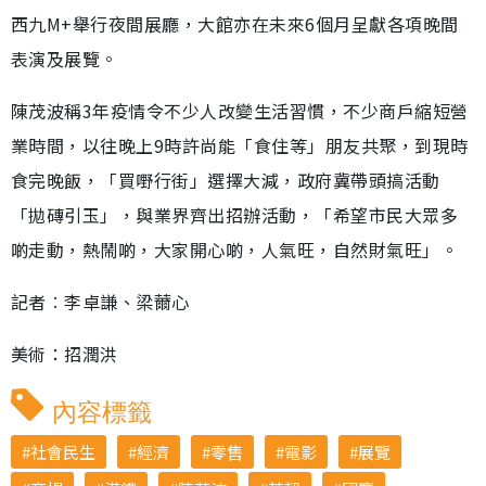
西九M+舉行夜間展廳，大館亦在未來6個月呈獻各項晚間
表演及展覽。
陳茂波稱3年疫情令不少人改變生活習慣，不少商戶縮短營
業時間，以往晚上9時許尚能「食住等」朋友共聚，到現時
食完晚飯，「買嘢行街」選擇大減，政府冀帶頭搞活動
「拋磚引玉」，與業界齊出招辦活動，「希望市民大眾多
啲走動，熱鬧啲，大家開心啲，人氣旺，自然財氣旺」。
記者︰李卓謙、梁薾心
美術：招潤洪
內容標籤
社會民生
經濟
零售
電影
展覽