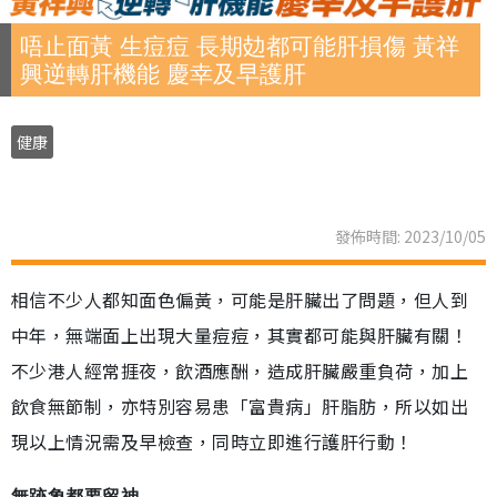
唔止面黃 生痘痘 長期攰都可能肝損傷 黃祥
興逆轉肝機能 慶幸及早護肝
健康
發佈時間: 2023/10/05
相信不少人都知面色偏黃，可能是肝臟出了問題，但人到
中年，無端面上出現大量痘痘，其實都可能與肝臟有關！
不少港人經常捱夜，飲酒應酬，造成肝臟嚴重負荷，加上
飲食無節制，亦特別容易患「富貴病」肝脂肪，所以如出
現以上情況需及早檢查，同時立即進行護肝行動！
無跡象都要留神