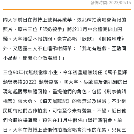
發佈時間: 2023/09/15
陶大宇前日在微博上載與吳啟華、張兆輝拍演唱會海報的
照片，原來三位「師奶殺手」將於11月中合體假佛山開
騷。大宇接受本報訪問，豪言必唱「飲歌」《倒轉地球》
外，又透露三人不止唱歌咁簡單︰「我哋有遊戲、互動同
小品劇，開開心心做場騷！」
三位90年代無綫當家小生，今年初重返無綫任《萬千星輝
頒獎典禮2022》頒獎嘉賓，陶大宇、吳啟華及張兆輝的出
現勾起觀眾集體回憶，重提他們的角色，包括《刑事偵緝
檔案》張大勇、《倚天屠龍記》的張無忌及楊逍；不少網
民期待他們合作拍劇，可惜至今未有聲氣。不過，近日他
們合體拍攝海報，預告在11月中假佛山舉行演唱會。前
日，大宇在微博上載他們拍攝演唱會海報的花絮，只見三