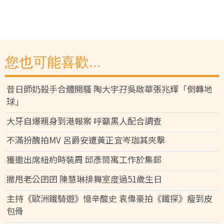
您也可能喜歡...
昔日師奶殺手合體開騷 陶大宇孖吳啟華張兆輝「倒轉地
球」
大牙自爆親身到港報案 呼籲黑人配合調查
不滿扮醜拍MV 呂爵安遭黃正宜岑珈其夾擊
獲邀出席紐約時裝周 邱彥筒寓工作於集郵
撇甩老公囝囝 陳慧琳排舞室度過51歲生日
主持《歐洲鐵騎遊》憶辛酸史 袁偉豪拍《鐵探》瘦到皮
包骨