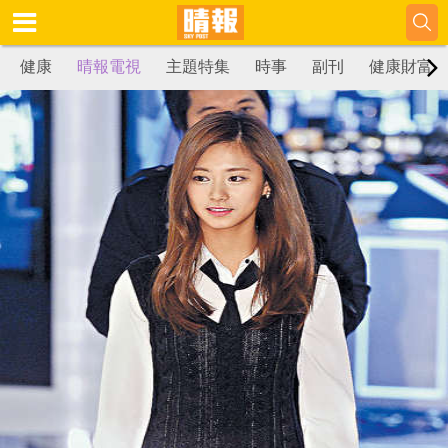
健康
晴報電視
主題特集
時事
副刊
健康財富