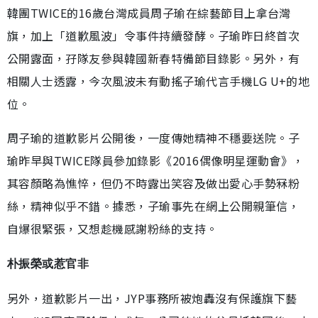
韓團TWICE的16歲台灣成員周子瑜在綜藝節目上拿台灣
旗，加上「道歉風波」令事件持續發酵。子瑜昨日終首次
公開露面，孖隊友參與韓國新春特備節目錄影。另外，有
相關人士透露，今次風波未有動搖子瑜代言手機LG U+的地
位。
周子瑜的道歉影片公開後，一度傳她精神不穩要送院。子
瑜昨早與TWICE隊員參加錄影《2016偶像明星運動會》，
其容顏略為憔悴，但仍不時露出笑容及做出愛心手勢冧粉
絲，精神似乎不錯。據悉，子瑜事先在網上公開親筆信，
自爆很緊張，又想趁機感謝粉絲的支持。
朴振榮或惹官非
另外，道歉影片一出，JYP事務所被炮轟沒有保護旗下藝