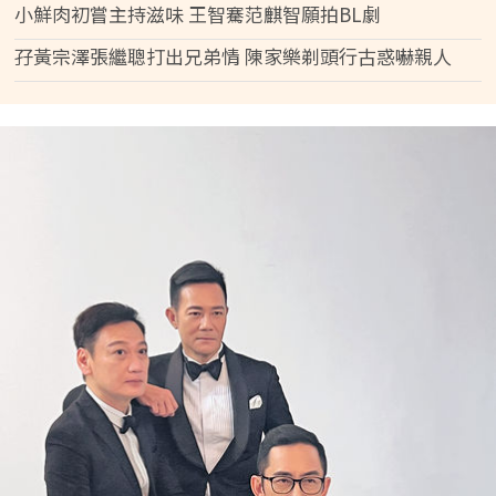
小鮮肉初嘗主持滋味 王智騫范麒智願拍BL劇
孖黃宗澤張繼聰打出兄弟情 陳家樂剃頭行古惑嚇親人