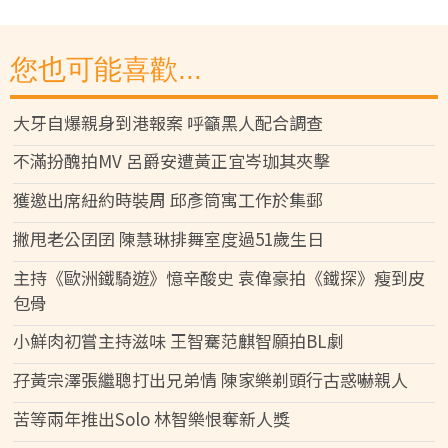
您也可能喜歡...
大牙自爆親身到港報案 呼籲黑人配合調查
不滿扮醜拍MV 呂爵安遭黃正宜岑珈其夾擊
獲邀出席紐約時裝周 邱彥筒寓工作於集郵
撇甩老公囝囝 陳慧琳排舞室度過51歲生日
主持《歐洲鐵騎遊》憶辛酸史 袁偉豪拍《鐵探》瘦到皮
包骨
小鮮肉初嘗主持滋味 王智騫范麒智願拍BL劇
孖黃宗澤張繼聰打出兄弟情 陳家樂剃頭行古惑嚇親人
苦等兩年推出Solo 林智樂恨奪新人獎