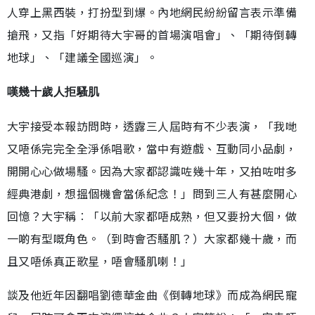
人穿上黑西裝，打扮型到爆。內地網民紛紛留言表示準備
搶飛，又指「好期待大宇哥的首場演唱會」、「期待倒轉
地球」、「建議全國巡演」。
嘆幾十歲人拒騷肌
大宇接受本報訪問時，透露三人屆時有不少表演，「我哋
又唔係完完全全淨係唱歌，當中有遊戲、互動同小品劇，
開開心心做場騷。因為大家都認識咗幾十年，又拍咗咁多
經典港劇，想搵個機會當係紀念！」問到三人有甚麼開心
回憶？大宇稱︰「以前大家都唔成熟，但又要扮大個，做
一啲有型嘅角色。（到時會否騷肌？）大家都幾十歲，而
且又唔係真正歌星，唔會騷肌喇！」
談及他近年因翻唱劉德華金曲《倒轉地球》而成為網民寵