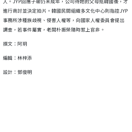
人。JYP回應子瑜仍未成年，公司待她的父母抵韓國後，才
進行商討並決定拍片。韓國民間組織多文化中心則指控JYP
事務所涉種族歧視、侵害人權等，向國家人權委員會提出
調查，若事件屬實，老闆朴振榮隨時惹上官非。
撰文：阿玥
編輯：林梓添
設計：鄧俊明