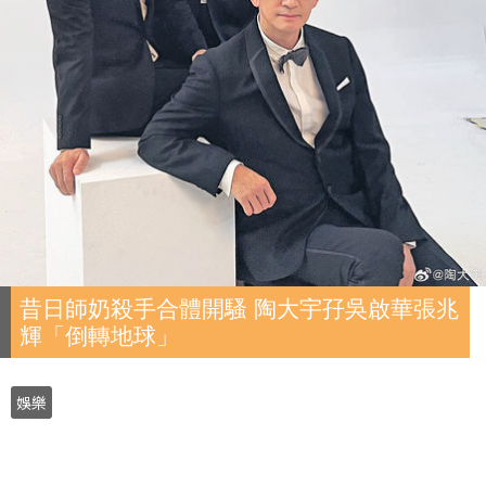
昔日師奶殺手合體開騷 陶大宇孖吳啟華張兆
輝「倒轉地球」
娛樂