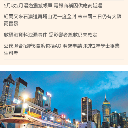
5月收2月漫遊震撼帳單 電訊商稱因供應商延遲
紅雨又來石澳道再塌山泥一度全封 未來兩三日仍有大驟
雨雷暴
數碼港資料洩漏事件 受影響者總數仍未確定
公僕聯合招聘6職系包括AO 明起申請 未來2年學士畢業
生可考