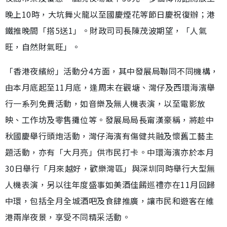
晚上10時，大坑舞火龍以至國慶煙花等節日慶祝復辦；港
鐵推晚間「搭5送1」。財政司司長陳茂波期望，「人氣
旺，自然財氣旺」。
「香港夜繽紛」活動分4方面，其中發展局聯同不同機構，
由本月底起至11月底，逢周末在觀塘、灣仔及西環海濱舉
行一系列免費活動，如音樂及無人機表演，以至電影放
映、工作坊及零售攤位等。發展局局長甯漢豪稱，將趁中
秋國慶舉行頭炮活動，灣仔海濱有傷健共融及懷舊工藝主
題活動，亦有「大月亮」供市民打卡。中環海濱亦於本月
30日舉行「月來越好，歡樂灣區」與深圳同時舉行大型無
人機表演，另以往年度盛事如美酒佳餚巡禮亦在11月回歸
中環，包括全月全城酒吧及食肆推廣，讓市民和遊客在維
港兩岸夜景，享受不同精采活動。