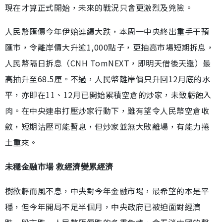
現在才算正式開始，未來的戰況只會更激烈及兇險。
人民幣匯價今年伊始連續大跌，本周一中央終出重手干預
匯市，令離岸價大升逾1,000點子，更抽高市場短期拆息，
人民幣隔日拆息（CNH TomNEXT，即明天借後天還）最
高抽升至68.5厘。不過，人民幣離岸價只升回12月底的水
平，亦即在11、12月已開始累積空倉的炒家，未致虧蝕入
肉。在中央連串打壓炒家行動下，雖有望令人民幣空倉收
斂，短期沽壓可能暫息，但炒家並無大敗離場，有能力捲
土重來。
未穩金融市場 救經濟變累經濟
樹欲靜而風不息，中央對今年金融市場，最希望的本是平
穩，但今年開局不足半個月，中央政府已被迫面對經濟