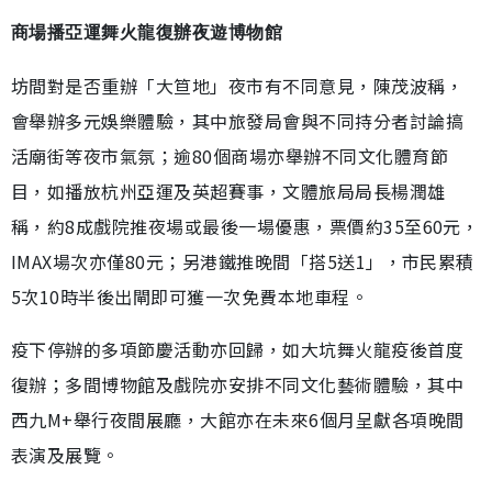
商場播亞運舞火龍復辦夜遊博物館
坊間對是否重辦「大笪地」夜市有不同意見，陳茂波稱，
會舉辦多元娛樂體驗，其中旅發局會與不同持分者討論搞
活廟街等夜市氣氛；逾80個商場亦舉辦不同文化體育節
目，如播放杭州亞運及英超賽事，文體旅局局長楊潤雄
稱，約8成戲院推夜場或最後一場優惠，票價約35至60元，
IMAX場次亦僅80元；另港鐵推晚間「搭5送1」，市民累積
5次10時半後出閘即可獲一次免費本地車程。
疫下停辦的多項節慶活動亦回歸，如大坑舞火龍疫後首度
復辦；多間博物館及戲院亦安排不同文化藝術體驗，其中
西九M+舉行夜間展廳，大館亦在未來6個月呈獻各項晚間
表演及展覽。