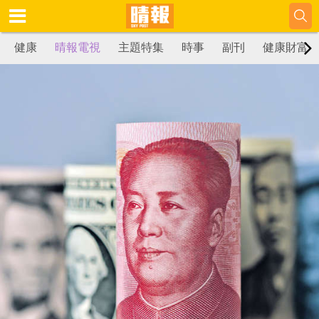
健康
晴報電視
主題特集
時事
副刊
健康財富