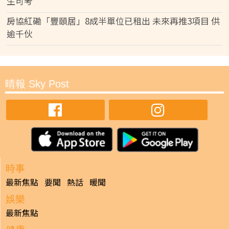
生可考
房協紅磡「豐頤居」8成半單位已租出 未來再推3項目 供
逾千伙
晴報 Sky Post
時事
最新焦點
要聞
熱話
暖聞
娛樂
最新焦點