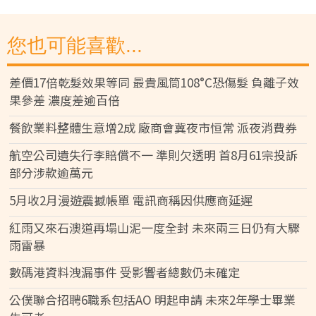
您也可能喜歡...
差價17倍乾髮效果等同 最貴風筒108°C恐傷髮 負離子效
果參差 濃度差逾百倍
餐飲業料整體生意增2成 廠商會冀夜市恒常 派夜消費券
航空公司遺失行李賠償不一 準則欠透明 首8月61宗投訴
部分涉款逾萬元
5月收2月漫遊震撼帳單 電訊商稱因供應商延遲
紅雨又來石澳道再塌山泥一度全封 未來兩三日仍有大驟
雨雷暴
數碼港資料洩漏事件 受影響者總數仍未確定
公僕聯合招聘6職系包括AO 明起申請 未來2年學士畢業