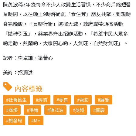
陳茂波稱3年疫情令不少人改變生活習慣，不少商戶縮短營
業時間，以往晚上9時許尚能「食住等」朋友共聚，到現時
食完晚飯，「買嘢行街」選擇大減，政府冀帶頭搞活動
「拋磚引玉」，與業界齊出招辦活動，「希望市民大眾多
啲走動，熱鬧啲，大家開心啲，人氣旺，自然財氣旺」。
記者︰李卓謙、梁薾心
美術：招潤洪
內容標籤
社會民生
經濟
零售
電影
展覽
商場
港鐵
陳茂波
英超
國慶
旅發局
M+