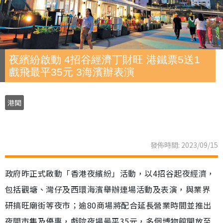
夜繽紛啟動 4招谷經濟丁財旺 港鐵票5送1
戲飛最平35元 3海濱辦表演
港聞
發佈時間: 2023/09/15
政府昨正式啟動「香港夜繽紛」活動，以4招谷起夜經濟，
包括觀塘、灣仔及西環海濱舉辦連場活動及表演，與業界
研搞旺廟街等夜市；逾80商場將配合延長營業時間並推出
夜間市集及優惠，戲院夜場最平35元，多個博物館開放至