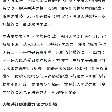
跌、股市跌、人民幣匯價跌的多重危機，令看淡中國的聲
音暴漲。解決唱淡之聲，關鍵自然在能否振興中國經濟，
避免硬着陸，若不能先穩定金融市場，股匯大跌將進一步
打擊經濟，造成惡性循環。
中央本周要大打人民幣保衞戰，皆因人民幣自去年11月起
持續下滑，踏入2016年下跌速度更轉急，外界普遍相信原
因有二，一是中央有意引導，以貶值紓緩經濟下行壓力；
另一是人民幣受到國際炒家大力沽空。由於中央高層已放
話未來要面對L形增長，實即是未來幾年經濟都可能在谷底
徘徊，故讓人民幣貶值有助紓緩經濟下行壓力。但貶值行
動絕不能粗疏，要慎防貶出禍來，尤其若人民幣急貶可令
內地經濟未見其利先見弊，引爆多個問題。
人幣跌紓經濟壓力 須防貶出禍