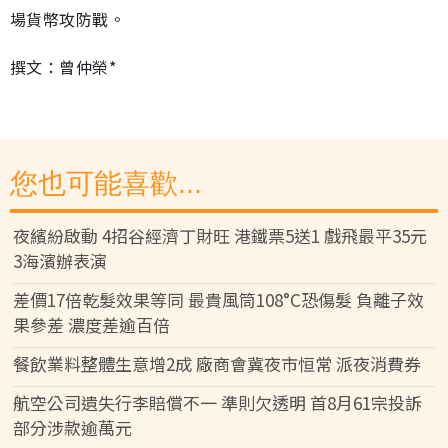
場貨幣攻防戰。
撰文：曾仲榮*
您也可能喜歡...
夜繽紛啟動 4招谷經濟丁財旺 港鐵票5送1 戲飛最平35元
3海濱辦表演
差價17倍乾髮效果等同 最貴風筒108°C恐傷髮 負離子效
果參差 濃度差逾百倍
餐飲業料整體生意增2成 廠商會冀夜市恒常 派夜消費券
航空公司遺失行李賠償不一 準則欠透明 首8月61宗投訴
部分涉款逾萬元