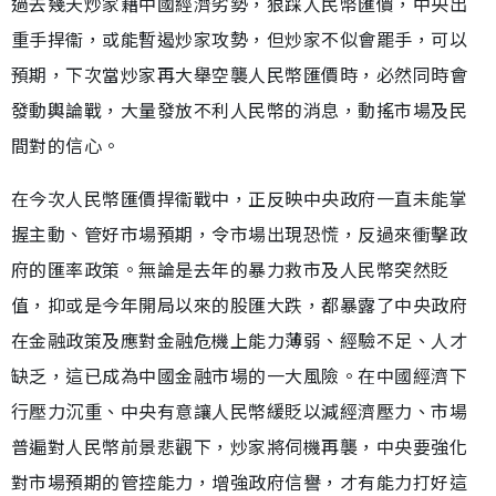
過去幾天炒家藉中國經濟劣勢，狠踩人民幣匯價，中央出
重手捍衞，或能暫遏炒家攻勢，但炒家不似會罷手，可以
預期，下次當炒家再大舉空襲人民幣匯價時，必然同時會
發動輿論戰，大量發放不利人民幣的消息，動搖市場及民
間對的信心。
在今次人民幣匯價捍衞戰中，正反映中央政府一直未能掌
握主動、管好市場預期，令市場出現恐慌，反過來衝擊政
府的匯率政策。無論是去年的暴力救市及人民幣突然貶
值，抑或是今年開局以來的股匯大跌，都暴露了中央政府
在金融政策及應對金融危機上能力薄弱、經驗不足、人才
缺乏，這已成為中國金融市場的一大風險。在中國經濟下
行壓力沉重、中央有意讓人民幣緩貶以減經濟壓力、市場
普遍對人民幣前景悲觀下，炒家將伺機再襲，中央要強化
對市場預期的管控能力，增強政府信譽，才有能力打好這