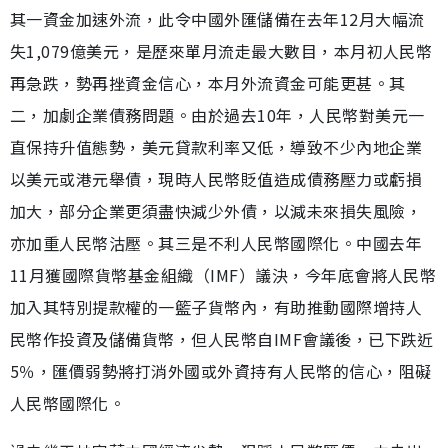
其一資金加速外流，此令中國外匯儲備在去年12月大幅流
失1,079億美元，是歷來單月流走最大數目，本月初人民幣
再急跌，勢再挫資金信心，本月外流資金可能更甚。其
二，加劇企業債務問題。由於過去10年，人民幣對美元一
直保持升值態勢，美元貸款利率又低，導致不少內地企業
以美元或港元舉債，現時人民幣貶值造成債務壓力或虧損
加大，部分企業更須盡快減少外債，以減未來損失風險，
亦加重人民幣沽壓。其三是不利人民幣國際化。中國去年
11月獲國際貨幣基金組織（IMF）議決，今年底會將人民幣
加入其特別提款權的一籃子貨幣內，有助推動國際增持人
民幣作投資及儲備貨幣，但人民幣自IMF會議後，已下跌近
5％，匯價弱勢將打消外國或外資持有人民幣的信心，阻礙
人民幣國際化。