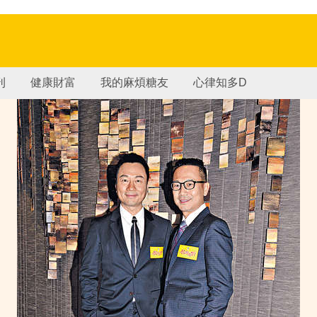
刊
健康財富
我的麻煩糖友
心律知多D