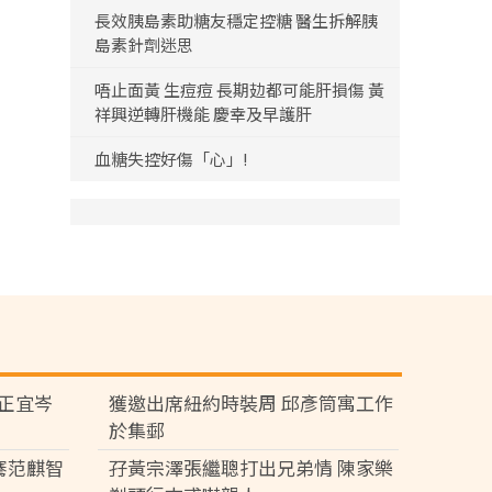
長效胰島素助糖友穩定控糖 醫生拆解胰
島素針劑迷思
唔止面黃 生痘痘 長期攰都可能肝損傷 黃
祥興逆轉肝機能 慶幸及早護肝
血糖失控好傷「心」!
黃正宜岑
獲邀出席紐約時裝周 邱彥筒寓工作
於集郵
騫范麒智
孖黃宗澤張繼聰打出兄弟情 陳家樂