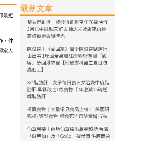
最新文章
邦最近
黎彼得離世｜黎彼得離世享年76歲 今年
3月已中風臥床 好友鍾志光及盧宛茵透
露黎彼得最後時光
作，仲
陳浚霆｜《愛回家》風少陳浚霆歐遊行
認家人
山出事 1原因全身爆紅疹極恐怖 險「毀
容」急回港求醫【附皮膚科醫生夏日防
蟲貼士】
KO脂肪肝｜女子每日食三文治變中度脂
肪肝 早餐改吃1款食物 半年激減15磅逆
轉脂肪肝
折壽食物｜大量常見食品上榜！ 美國研
究揭1類型食物 頻食死亡風險激增17%
仙草農藥丨內地仙草驗出農藥超標 台灣
「鮮芋仙」及「CoCo」疑涉事 供應商急