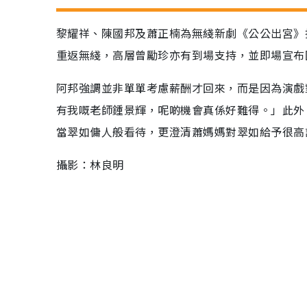
黎耀祥、陳國邦及蕭正楠為無綫新劇《公公出宮》
重返無綫，高層曾勵珍亦有到場支持，並即場宣布
阿邦強調並非單單考慮薪酬才回來，而是因為演戲
有我嘅老師鍾景輝，呢啲機會真係好難得。」此外
當翠如傭人般看待，更澄清蕭媽媽對翠如給予很高
攝影：林良明