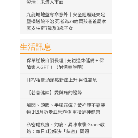
澄清：未流入市面
九龍城地盤奪命意外丨安全經理疑失足
墮樓送院不治 死者為39歲兩孩爸爸屬家
庭支柱育7歲及3歲子女
生活訊息
保單逆按自製長糧 | 充裕退休儲備 + 保
障家人GET！（附個案說明）
HPV相關頭頸癌新症上升 男性高危
【若善健談】愛與痛的邊緣
胸悶、頭脹、手腳麻痺？黃祥興不靠藥
物 1個月拆走血管炸彈 重拾醒神健康
私密處痕癢、灼痛、異味來襲 Grace教
路：每日1粒解決「私密」問題