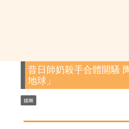
昔日師奶殺手合體開騷 
地球」
娛樂