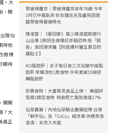
騷。大
黎彼得離世｜黎彼得離世享年76歲 今年
劇，開
3月已中風臥床 好友鍾志光及盧宛茵透
露黎彼得最後時光
陳浚霆｜《愛回家》風少陳浚霆歐遊行
的出現勾
山出事 1原因全身爆紅疹極恐怖 險「毀
期待他
容」急回港求醫【附皮膚科醫生夏日防
蟲貼士】
在微博
好期待
KO脂肪肝｜女子每日食三文治變中度脂
肪肝 早餐改吃1款食物 半年激減15磅逆
轉脂肪肝
折壽食物｜大量常見食品上榜！ 美國研
究揭1類型食物 頻食死亡風險激增17%
，開開
仙草農藥丨內地仙草驗出農藥超標 台灣
憶？大
「鮮芋仙」及「CoCo」疑涉事 供應商急
係真正
澄清：未流入市面