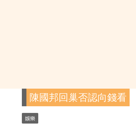
陳國邦回巢否認向錢看
娛樂