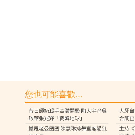
您也可能喜歡...
昔日師奶殺手合體開騷 陶大宇孖吳
大牙自
啟華張兆輝「倒轉地球」
合調查
撇甩老公囝囝 陳慧琳排舞室度過51
主持《