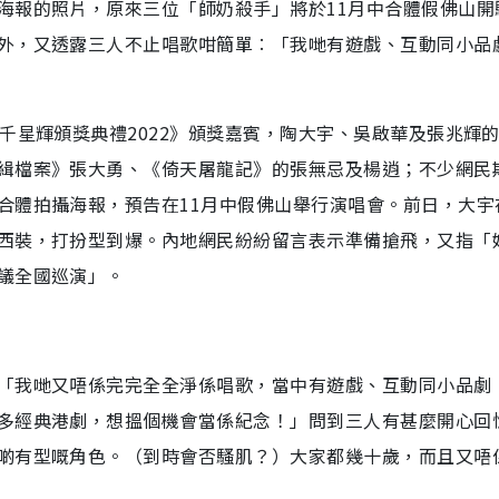
海報的照片，原來三位「師奶殺手」將於11月中合體假佛山開
外，又透露三人不止唱歌咁簡單︰「我哋有遊戲、互動同小品
千星輝頒獎典禮2022》頒獎嘉賓，陶大宇、吳啟華及張兆輝
緝檔案》張大勇、《倚天屠龍記》的張無忌及楊逍；不少網民
合體拍攝海報，預告在11月中假佛山舉行演唱會。前日，大宇
西裝，打扮型到爆。內地網民紛紛留言表示準備搶飛，又指「
議全國巡演」。
「我哋又唔係完完全全淨係唱歌，當中有遊戲、互動同小品劇
多經典港劇，想搵個機會當係紀念！」問到三人有甚麼開心回
啲有型嘅角色。（到時會否騷肌？）大家都幾十歲，而且又唔