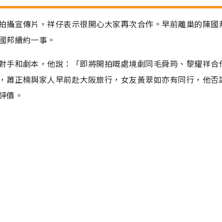
拍攝宣傳片，祥仔表示很開心大家再次合作。早前離巢的陳國
國邦續約一事。
對手和劇本，他說：「即將開拍嘅處境劇同毛舜筠、黎耀祥合
，蕭正楠與家人早前赴大阪旅行，女友黃翠如亦有同行，他否
評價。