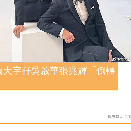
陶大宇孖吳啟華張兆輝「倒轉
發佈時間: 202