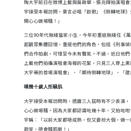
陶大宇前日在微博上載與吳啟華、張兆輝拍演唱會
宇接受本報訪問，豪言必唱「飲歌」《倒轉地球》
開心心做場騷！」
三位90年代無綫當家小生，今年初重返無綫任《萬
起觀眾集體回憶，重提他們的角色，包括《刑事偵
們合作拍劇，可惜至今未有聲氣。不過，近日他們
上載他們拍攝演唱會海報的花絮，只見三人穿上黑
大宇哥的首場演唱會」、「期待倒轉地球」、「建
嘆幾十歲人拒騷肌
大宇接受本報訪問時，透露三人屆時有不少表演，
心心做場騷。因為大家都認識咗幾十年，又拍咗咁
宇稱︰「以前大家都唔成熟，但又要扮大個，做一
歌星，唔會騷肌喇！」