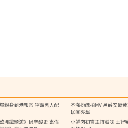
爆親身到港報案 呼籲黑人配
不滿扮醜拍MV 呂爵安遭
珈其夾擊
歐洲鐵騎遊》憶辛酸史 袁偉
小鮮肉初嘗主持滋味 王智