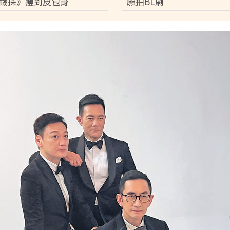
鐵探》瘦到皮包骨
願拍BL劇