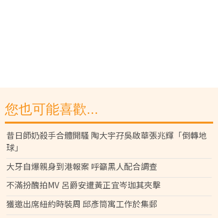
您也可能喜歡...
昔日師奶殺手合體開騷 陶大宇孖吳啟華張兆輝「倒轉地
球」
大牙自爆親身到港報案 呼籲黑人配合調查
不滿扮醜拍MV 呂爵安遭黃正宜岑珈其夾擊
獲邀出席紐約時裝周 邱彥筒寓工作於集郵