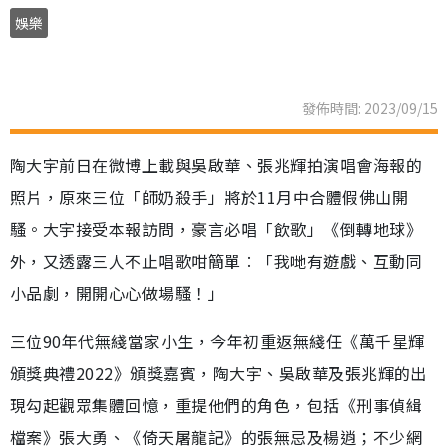
娛樂
發佈時間: 2023/09/15
陶大宇前日在微博上載與吳啟華、張兆輝拍演唱會海報的
照片，原來三位「師奶殺手」將於11月中合體假佛山開
騷。大宇接受本報訪問，豪言必唱「飲歌」《倒轉地球》
外，又透露三人不止唱歌咁簡單︰「我哋有遊戲、互動同
小品劇，開開心心做場騷！」
三位90年代無綫當家小生，今年初重返無綫任《萬千星輝
頒獎典禮2022》頒獎嘉賓，陶大宇、吳啟華及張兆輝的出
現勾起觀眾集體回憶，重提他們的角色，包括《刑事偵緝
檔案》張大勇、《倚天屠龍記》的張無忌及楊逍；不少網