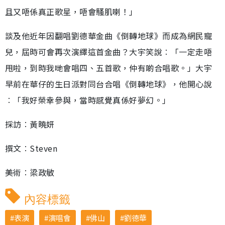
且又唔係真正歌星，唔會騷肌喇！」
談及他近年因翻唱劉德華金曲《倒轉地球》而成為網民寵
兒，屆時可會再次演繹這首金曲？大宇笑說︰「一定走唔
甩啦，到時我哋會唱四、五首歌，仲有啲合唱歌。」大宇
早前在華仔的生日派對同台合唱《倒轉地球》，他開心說
︰「我好榮幸參與，當時感覺真係好夢幻。」
採訪︰黃曉妍
撰文︰Steven
美術︰梁政敏
內容標籤
表演
演唱會
佛山
劉德華