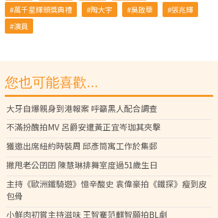
萬千星輝頒獎典禮
陶大宇
吳啟華
張兆輝
演員
您也可能喜歡...
大牙自爆親身到港報案 呼籲黑人配合調查
不滿扮醜拍MV 呂爵安遭黃正宜岑珈其夾擊
獲邀出席紐約時裝周 邱彥筒寓工作於集郵
撇甩老公囝囝 陳慧琳排舞室度過51歲生日
主持《歐洲鐵騎遊》憶辛酸史 袁偉豪拍《鐵探》瘦到皮
包骨
小鮮肉初嘗主持滋味 王智騫范麒智願拍BL劇