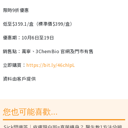
限時9折優惠
低至$359.1/盒（標準價$399/盒）
優惠期：10月6日至19日
銷售點：萬寧、3ChemBio 官網及門市有售
立即購買：
https://bit.ly/46chIpL
資料由客戶提供
您也可能喜歡...
Sick問識答｜皮膚現白斑=真菌纏身？ 醫生教1方法分辨