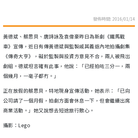
發佈時間: 2016/01/14
黃德斌、蔡思貝、唐詩詠及袁偉豪昨日為新劇《鐵馬戰
車》宣傳，近日有傳黃德斌與監製戚其義返內地拍攝劇集
《傳奇大亨》，礙於監製與投資方意見不合，兩人被飛出
劇組。德斌坦言確有此事，他說：「已經拍咗三分一，兩
個幾月，一毫子都冇。」
正在放假的蔡思貝，特地現身宣傳活動，她表示：「已向
公司請了一個月假，拍劇方面會休息一下，但會繼續出席
商業活動。」她又說想去短途旅行散心。
攝影：Lego