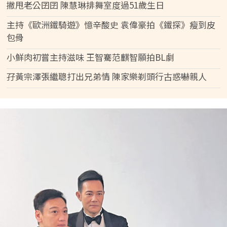
撇甩老公囝囝 陳慧琳排舞室度過51歲生日
主持《歐洲鐵騎遊》憶辛酸史 袁偉豪拍《鐵探》瘦到皮
包骨
小鮮肉初嘗主持滋味 王智騫范麒智願拍BL劇
孖黃宗澤張繼聰打出兄弟情 陳家樂剃頭行古惑嚇親人