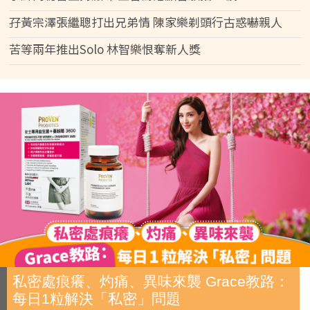
孖黃宗澤張繼聰打出兄弟情 陳家樂剃頭行古惑嚇親人
苦等兩年推出Solo 林智樂恨奪新人獎
私密處痕癢、灼痛、異味來襲 Grace教路：
每日1粒解決「私密」問題