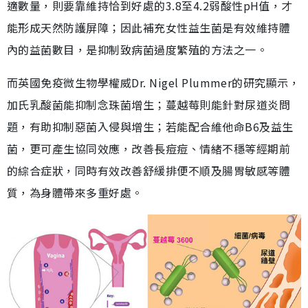
適數量，則要靠維持恰到好處的3.8至4.2弱酸性pH值，才
能形成天然防護屏障；因此補充女性益生菌是有效維持體
內的益菌數目，是抑制致病菌過度繁殖的方法之一。
而英國免疫微生物學權威Dr. Nigel Plummer的研究顯示，
加氏乳酸菌能抑制念珠菌增生；蔓越莓則能針對尿道炎問
題，有助抑制惡菌入侵與增生；若能配合維他命B6及益生
菌，更可產生協同效應，改善長痘痘、情緒不穩等經期前
的綜合症狀，同時有效改善舒緩排便不順及腸胃敏感等體
質，為身體帶來多重好處。