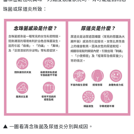
珠菌或尿道炎所致：
▲ 一圖看清念珠菌及尿道炎分別與成因。