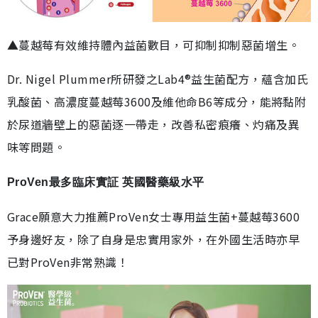
▲蔓越莓有效維持體內益菌數目，可抑制抑制惡菌增生。
Dr. Nigel Plummer所研發之Lab4®益生菌配方，蘊含加氏
乳酸菌、高濃度蔓越莓3600及維他命B6等成分，能將黏附
於尿道牆壁上的惡菌逐一帶走，改善私密痕癢、灼痛及異
味等問題。
ProVen最多臨床實証 英國醫藥級水平
Grace願意大力推薦ProVen女士專用益生菌+蔓越莓3600
予身邊好友，除了自身是忠實用家外，在外國生活時亦早
已對ProVen非常熟識！