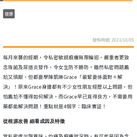
健康
發佈時間: 2023/10/05
每月來襲的經期，令私密敏感痕癢無限輪迴，嚴重者更致
念珠菌及尿道炎發作，令女生防不勝防。雖然私密問題尷
尬又煩厭，但都要學陳凱琳Grace「最緊要係面對＋解
決」！原來Grace身邊都有不少女性朋友經歷以上問題，但
怕尷尬不懂得如何解決，而Grace早已覓得良方，不需要用
藥都能解決問題！重點就是4個字：臨床實証！
從根源改善 細看成因及特徵
當私密處出現異味、灼痛及痕癢狀況時，有可能是因為念