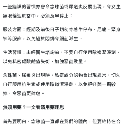
一些錯誤的習慣亦會令念珠菌或尿道炎反覆出現，令女生
無限輪迴於當中，必須及早停止：
服裝方面：經期及前後日子切勿穿着牛仔布、尼龍、緊身
褲等服飾，以免過於悶焗令細菌滋生。
生活習慣：未經醫生諮詢前，不要自行使用陰道潔淨劑，
以免私密處酸鹼值失衡，加強惡菌數量。
念珠菌、尿道炎出現時，私密處分泌物會出現異常，切勿
自行服用抗生素或使用陰道潔淨劑，以免把好菌一摒殺
掉，令惡菌更肆虐。
無須用藥？一文看清用藥迷思
首先要明白，念珠菌一直都在我們的體內，但要維持在合