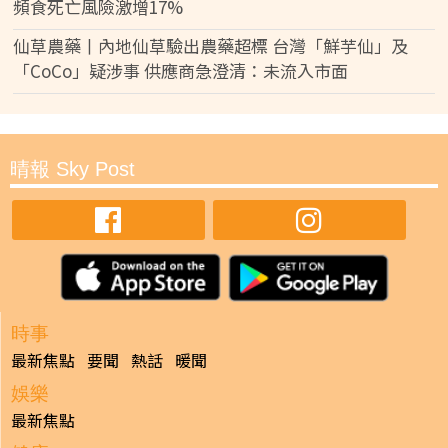
頻食死亡風險激增17%
仙草農藥丨內地仙草驗出農藥超標 台灣「鮮芋仙」及
「CoCo」疑涉事 供應商急澄清：未流入市面
晴報 Sky Post
時事
最新焦點
要聞
熱話
暖聞
娛樂
最新焦點