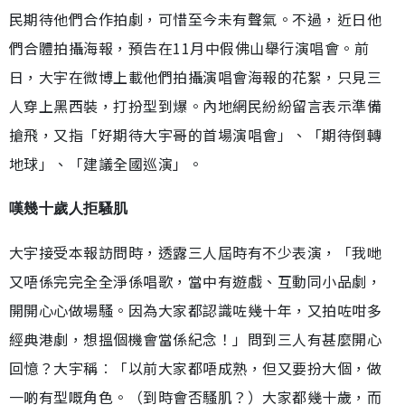
民期待他們合作拍劇，可惜至今未有聲氣。不過，近日他
們合體拍攝海報，預告在11月中假佛山舉行演唱會。前
日，大宇在微博上載他們拍攝演唱會海報的花絮，只見三
人穿上黑西裝，打扮型到爆。內地網民紛紛留言表示準備
搶飛，又指「好期待大宇哥的首場演唱會」、「期待倒轉
地球」、「建議全國巡演」。
嘆幾十歲人拒騷肌
大宇接受本報訪問時，透露三人屆時有不少表演，「我哋
又唔係完完全全淨係唱歌，當中有遊戲、互動同小品劇，
開開心心做場騷。因為大家都認識咗幾十年，又拍咗咁多
經典港劇，想搵個機會當係紀念！」問到三人有甚麼開心
回憶？大宇稱︰「以前大家都唔成熟，但又要扮大個，做
一啲有型嘅角色。（到時會否騷肌？）大家都幾十歲，而