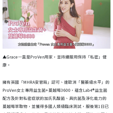
▲Grace一直是ProVen用家，並持續服用保持「私密」健
康。
擁有英國「MHRA安管局」認可、達歐洲「醫藥級水平」的
ProVen女士專用益生菌+蔓越莓3600，蘊含Lab4®益生菌
配方及針對私密症狀的加氏乳酸菌、具抗菌及淨化能力的
蔓越莓萃取物，並獲得多國人類級臨床測試，服後第1日已