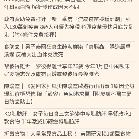
汗斑vs白蝕 解析發作成因大不同
政府資助免費打針｜新一季度「流感疫苗接種計劃」引
入130萬劑疫苗 8類人可優先接種 科興疫苗最快月底先到
港【附4條件免費接種】
食腦蟲｜男子泰國狂食生醃海鮮染「食腦蟲」腸道嚴重
潰爛 反覆大出血休克險死
黎彼得離世｜黎彼得離世享年76歲 今年3月已中風臥床
好友鍾志光及盧宛茵透露黎彼得最後時光
陳浚霆｜《愛回家》風少陳浚霆歐遊行山出事 1原因全身
爆紅疹極恐怖 險「毀容」急回港求醫【附皮膚科醫生夏
日防蟲貼士】
KO脂肪肝｜女子每日食三文治變中度脂肪肝 早餐改吃1
款食物 半年激減15磅逆轉脂肪肝
折壽食物｜大量常見食品上榜！ 美國研究揭1類型食物