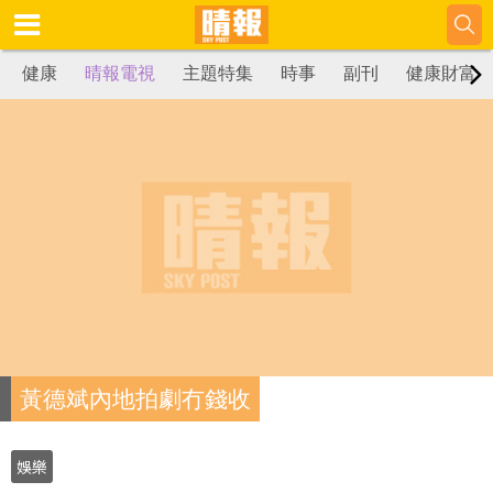
健康
晴報電視
主題特集
時事
副刊
健康財富
黃德斌內地拍劇冇錢收
娛樂