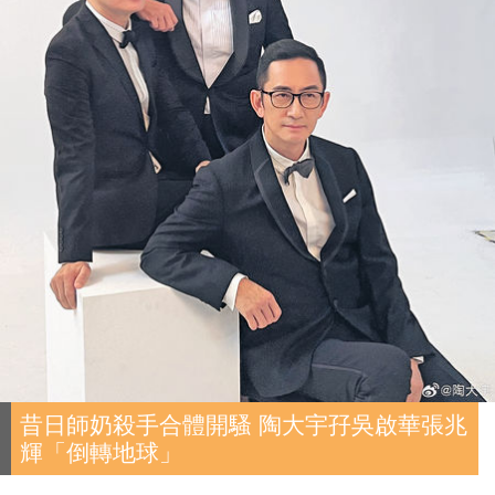
昔日師奶殺手合體開騷 陶大宇孖吳啟華張兆
輝「倒轉地球」