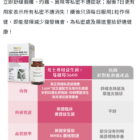
立即舒緩痕癢、灼痛、異味等私密不適症狀；服後7日更有
用家表示所有私密不適消失！續後只須每日服用1粒作保
健，即能發揮減少復發機會，為私密處及腸道重拾舒適健
康！