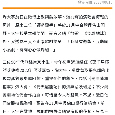
發佈時間: 2023/09/15
陶大宇前日在微博上載與吳啟華、張兆輝拍演唱會海報的
照片，原來三位「師奶殺手」將於11月中合體假佛山開
騷。大宇接受本報訪問，豪言必唱「飲歌」《倒轉地球》
外，又透露三人不止唱歌咁簡單︰「我哋有遊戲、互動同
小品劇，開開心心做場騷！」
三位90年代無綫當家小生，今年初重返無綫任《萬千星輝
頒獎典禮2022》頒獎嘉賓，陶大宇、吳啟華及張兆輝的出
現勾起觀眾集體回憶，重提他們的角色，包括《刑事偵緝
檔案》張大勇、《倚天屠龍記》的張無忌及楊逍；不少網
民期待他們合作拍劇，可惜至今未有聲氣。不過，近日他
們合體拍攝海報，預告在11月中假佛山舉行演唱會。前
日，大宇在微博上載他們拍攝演唱會海報的花絮，只見三