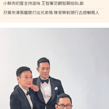
小鮮肉初嘗主持滋味 王智騫范麒智願拍BL劇
孖黃宗澤張繼聰打出兄弟情 陳家樂剃頭行古惑嚇親人