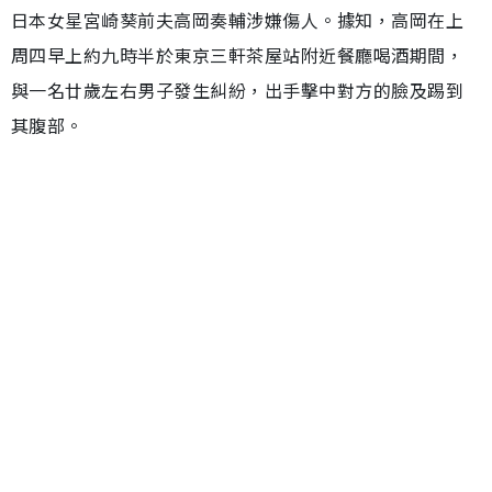
日本女星宮崎葵前夫高岡奏輔涉嫌傷人。據知，高岡在上
周四早上約九時半於東京三軒茶屋站附近餐廳喝酒期間，
與一名廿歲左右男子發生糾紛，出手擊中對方的臉及踢到
其腹部。