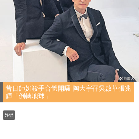
昔日師奶殺手合體開騷 陶大宇孖吳啟華張兆
輝「倒轉地球」
娛樂