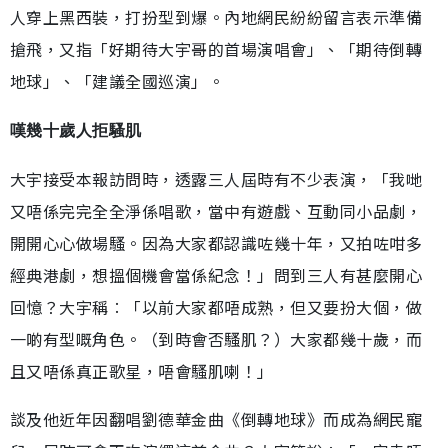
人穿上黑西裝，打扮型到爆。內地網民紛紛留言表示準備
搶飛，又指「好期待大宇哥的首場演唱會」、「期待倒轉
地球」、「建議全國巡演」。
嘆幾十歲人拒騷肌
大宇接受本報訪問時，透露三人屆時有不少表演，「我哋
又唔係完完全全淨係唱歌，當中有遊戲、互動同小品劇，
開開心心做場騷。因為大家都認識咗幾十年，又拍咗咁多
經典港劇，想搵個機會當係紀念！」問到三人有甚麼開心
回憶？大宇稱︰「以前大家都唔成熟，但又要扮大個，做
一啲有型嘅角色。（到時會否騷肌？）大家都幾十歲，而
且又唔係真正歌星，唔會騷肌喇！」
談及他近年因翻唱劉德華金曲《倒轉地球》而成為網民寵