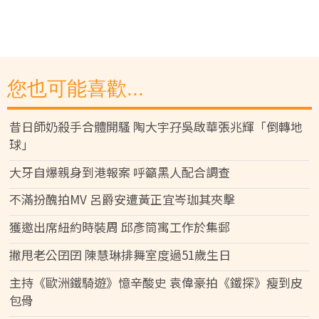
您也可能喜歡...
昔日師奶殺手合體開騷 陶大宇孖吳啟華張兆輝「倒轉地
球」
大牙自爆親身到港報案 呼籲黑人配合調查
不滿扮醜拍MV 呂爵安遭黃正宜岑珈其夾擊
獲邀出席紐約時裝周 邱彥筒寓工作於集郵
撇甩老公囝囝 陳慧琳排舞室度過51歲生日
主持《歐洲鐵騎遊》憶辛酸史 袁偉豪拍《鐵探》瘦到皮
包骨