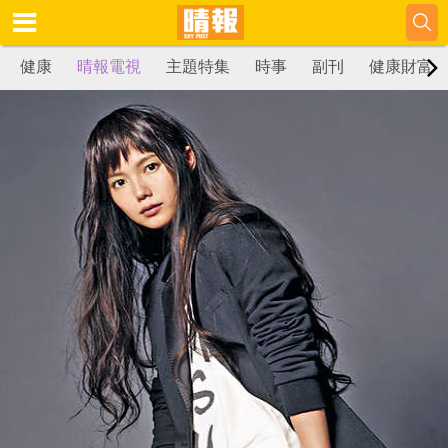
健康
晴報電視
主題特集
時事
副刊
健康財富