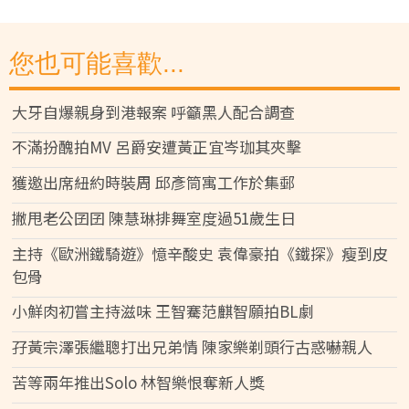
您也可能喜歡...
大牙自爆親身到港報案 呼籲黑人配合調查
不滿扮醜拍MV 呂爵安遭黃正宜岑珈其夾擊
獲邀出席紐約時裝周 邱彥筒寓工作於集郵
撇甩老公囝囝 陳慧琳排舞室度過51歲生日
主持《歐洲鐵騎遊》憶辛酸史 袁偉豪拍《鐵探》瘦到皮
包骨
小鮮肉初嘗主持滋味 王智騫范麒智願拍BL劇
孖黃宗澤張繼聰打出兄弟情 陳家樂剃頭行古惑嚇親人
苦等兩年推出Solo 林智樂恨奪新人獎