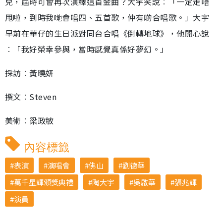
兒，屆時可會再次演繹這首金曲？大宇笑說︰「一定走唔
甩啦，到時我哋會唱四、五首歌，仲有啲合唱歌。」大宇
早前在華仔的生日派對同台合唱《倒轉地球》，他開心說
︰「我好榮幸參與，當時感覺真係好夢幻。」
採訪︰黃曉妍
撰文︰Steven
美術︰梁政敏
內容標籤
表演
演唱會
佛山
劉德華
萬千星輝頒獎典禮
陶大宇
吳啟華
張兆輝
演員