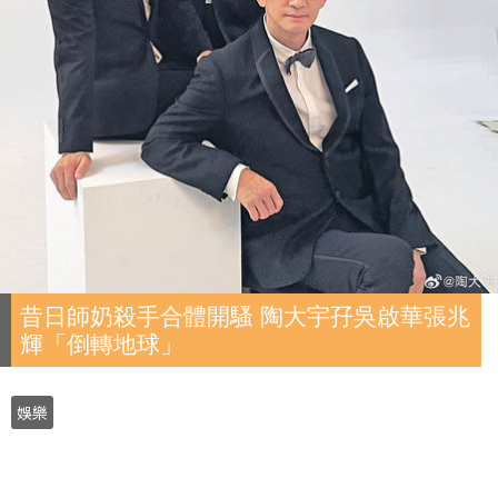
昔日師奶殺手合體開騷 陶大宇孖吳啟華張兆
輝「倒轉地球」
娛樂