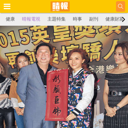
健康
晴報電視
主題特集
時事
副刊
健康財富