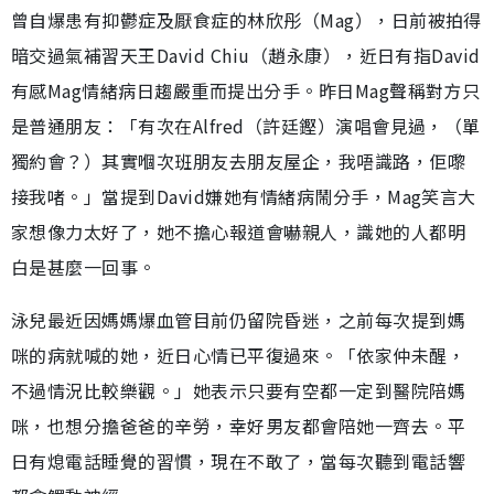
曾自爆患有抑鬱症及厭食症的林欣彤（Mag），日前被拍得
暗交過氣補習天王David Chiu（趙永康），近日有指David
有感Mag情緒病日趨嚴重而提出分手。昨日Mag聲稱對方只
是普通朋友：「有次在Alfred（許廷鏗）演唱會見過，（單
獨約會？）其實嗰次班朋友去朋友屋企，我唔識路，佢嚟
接我啫。」當提到David嫌她有情緒病鬧分手，Mag笑言大
家想像力太好了，她不擔心報道會嚇親人，識她的人都明
白是甚麼一回事。
泳兒最近因媽媽爆血管目前仍留院昏迷，之前每次提到媽
咪的病就喊的她，近日心情已平復過來。「依家仲未醒，
不過情況比較樂觀。」她表示只要有空都一定到醫院陪媽
咪，也想分擔爸爸的辛勞，幸好男友都會陪她一齊去。平
日有熄電話睡覺的習慣，現在不敢了，當每次聽到電話響