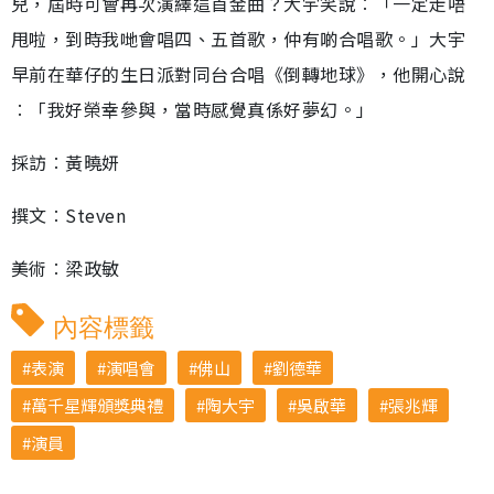
兒，屆時可會再次演繹這首金曲？大宇笑說︰「一定走唔
甩啦，到時我哋會唱四、五首歌，仲有啲合唱歌。」大宇
早前在華仔的生日派對同台合唱《倒轉地球》，他開心說
︰「我好榮幸參與，當時感覺真係好夢幻。」
採訪︰黃曉妍
撰文︰Steven
美術︰梁政敏
內容標籤
表演
演唱會
佛山
劉德華
萬千星輝頒獎典禮
陶大宇
吳啟華
張兆輝
演員