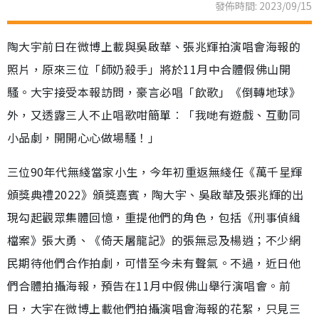
發佈時間: 2023/09/15
陶大宇前日在微博上載與吳啟華、張兆輝拍演唱會海報的
照片，原來三位「師奶殺手」將於11月中合體假佛山開
騷。大宇接受本報訪問，豪言必唱「飲歌」《倒轉地球》
外，又透露三人不止唱歌咁簡單︰「我哋有遊戲、互動同
小品劇，開開心心做場騷！」
三位90年代無綫當家小生，今年初重返無綫任《萬千星輝
頒獎典禮2022》頒獎嘉賓，陶大宇、吳啟華及張兆輝的出
現勾起觀眾集體回憶，重提他們的角色，包括《刑事偵緝
檔案》張大勇、《倚天屠龍記》的張無忌及楊逍；不少網
民期待他們合作拍劇，可惜至今未有聲氣。不過，近日他
們合體拍攝海報，預告在11月中假佛山舉行演唱會。前
日，大宇在微博上載他們拍攝演唱會海報的花絮，只見三