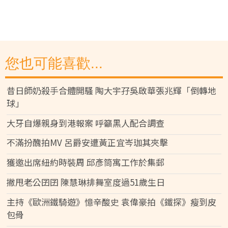
您也可能喜歡...
昔日師奶殺手合體開騷 陶大宇孖吳啟華張兆輝「倒轉地
球」
大牙自爆親身到港報案 呼籲黑人配合調查
不滿扮醜拍MV 呂爵安遭黃正宜岑珈其夾擊
獲邀出席紐約時裝周 邱彥筒寓工作於集郵
撇甩老公囝囝 陳慧琳排舞室度過51歲生日
主持《歐洲鐵騎遊》憶辛酸史 袁偉豪拍《鐵探》瘦到皮
包骨