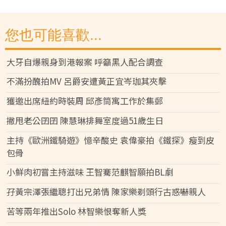
您也可能喜歡...
大牙自爆親身到港報案 呼籲黑人配合調查
不滿扮醜拍MV 呂爵安遭黃正宜岑珈其夾擊
獲邀出席紐約時裝周 邱彥筒寓工作於集郵
撇甩老公囝囝 陳慧琳排舞室度過51歲生日
主持《歐洲鐵騎遊》憶辛酸史 袁偉豪拍《鐵探》瘦到皮
包骨
小鮮肉初嘗主持滋味 王智騫范麒智願拍BL劇
孖黃宗澤張繼聰打出兄弟情 陳家樂剃頭行古惑嚇親人
苦等兩年推出Solo 林智樂恨奪新人獎