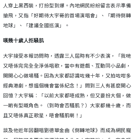
人穿上黑西裝，打扮型到爆。內地網民紛紛留言表示準備
搶飛，又指「好期待大宇哥的首場演唱會」、「期待倒轉
地球」、「建議全國巡演」。
嘆幾十歲人拒騷肌
大宇接受本報訪問時，透露三人屆時有不少表演，「我哋
又唔係完完全全淨係唱歌，當中有遊戲、互動同小品劇，
開開心心做場騷。因為大家都認識咗幾十年，又拍咗咁多
經典港劇，想搵個機會當係紀念！」問到三人有甚麼開心
回憶？大宇稱︰「以前大家都唔成熟，但又要扮大個，做
一啲有型嘅角色。（到時會否騷肌？）大家都幾十歲，而
且又唔係真正歌星，唔會騷肌喇！」
談及他近年因翻唱劉德華金曲《倒轉地球》而成為網民寵