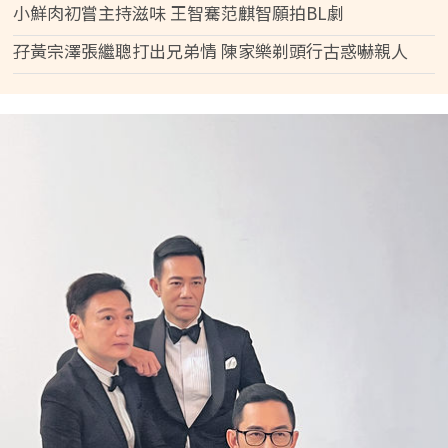
小鮮肉初嘗主持滋味 王智騫范麒智願拍BL劇
孖黃宗澤張繼聰打出兄弟情 陳家樂剃頭行古惑嚇親人