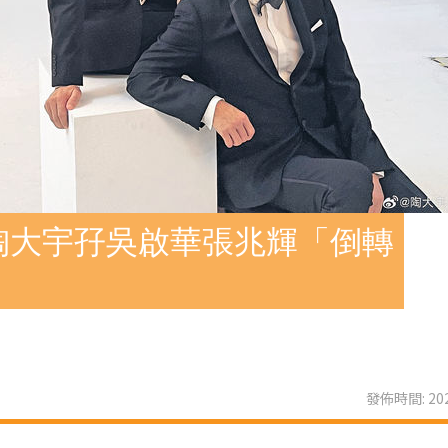
陶大宇孖吳啟華張兆輝「倒轉
發佈時間: 202