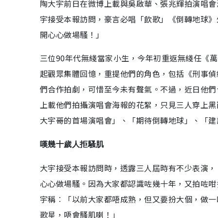
陶大宇前日在微博上載與吳啟華、張兆輝拍演唱會
宇接受本報訪問，豪言必唱「飲歌」《倒轉地球》
開心心做場騷！」
三位90年代無綫當家小生，今年初重返無綫任《萬
起觀眾集體回憶，重提他們的角色，包括《刑事偵
們合作拍劇，可惜至今未有聲氣。不過，近日他們
上載他們拍攝演唱會海報的花絮，只見三人穿上黑
大宇哥的首場演唱會」、「期待倒轉地球」、「建
嘆幾十歲人拒騷肌
大宇接受本報訪問時，透露三人屆時有不少表演，
心心做場騷。因為大家都認識咗幾十年，又拍咗咁
宇稱︰「以前大家都唔成熟，但又要扮大個，做一
歌星，唔會騷肌喇！」