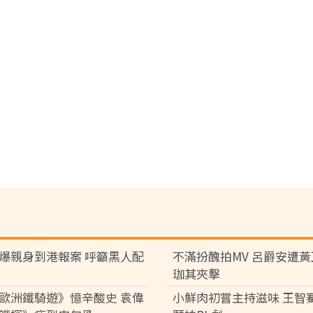
爆親身到港報案 呼籲黑人配
不滿扮醜拍MV 呂爵安遭
珈其夾擊
歐洲鐵騎遊》憶辛酸史 袁偉
小鮮肉初嘗主持滋味 王智