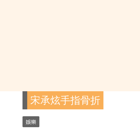
宋承炫手指骨折
娛樂