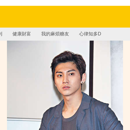
刊
健康財富
我的麻煩糖友
心律知多D