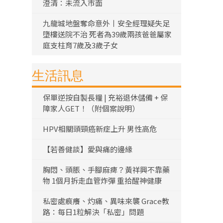
澄清：未流入市面
九龍城地盤奪命意外丨安全經理疑失足
墮樓送院不治 死者為39歲兩孩爸爸屬家
庭支柱育7歲及3歲子女
生活訊息
保單逆按自製長糧 | 充裕退休儲備 + 保
障家人GET！（附個案說明）
HPV相關頭頸癌新症上升 男性高危
【若善健談】愛與痛的邊緣
胸悶、頭脹、手腳麻痺？黃祥興不靠藥
物 1個月拆走血管炸彈 重拾醒神健康
私密處痕癢、灼痛、異味來襲 Grace教
路：每日1粒解決「私密」問題