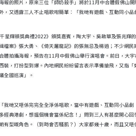
海報的照片，原來三位「師奶殺手」將於11月中合體假佛山開
外，又透露三人不止唱歌咁簡單︰「我哋有遊戲、互動同小品
千星輝頒獎典禮2022》頒獎嘉賓，陶大宇、吳啟華及張兆輝
緝檔案》張大勇、《倚天屠龍記》的張無忌及楊逍；不少網民
合體拍攝海報，預告在11月中假佛山舉行演唱會。前日，大宇
西裝，打扮型到爆。內地網民紛紛留言表示準備搶飛，又指「
議全國巡演」。
「我哋又唔係完完全全淨係唱歌，當中有遊戲、互動同小品劇
多經典港劇，想搵個機會當係紀念！」問到三人有甚麼開心回
啲有型嘅角色。（到時會否騷肌？）大家都幾十歲，而且又唔