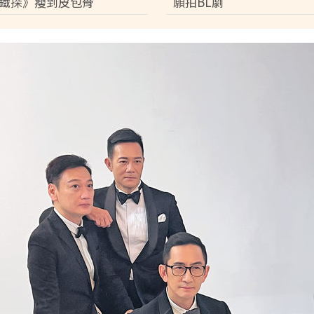
鐵探》瘦到皮包骨
願拍BL劇