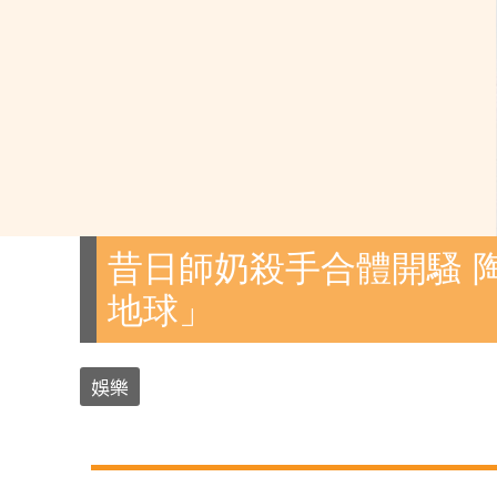
昔日師奶殺手合體開騷 
地球」
娛樂