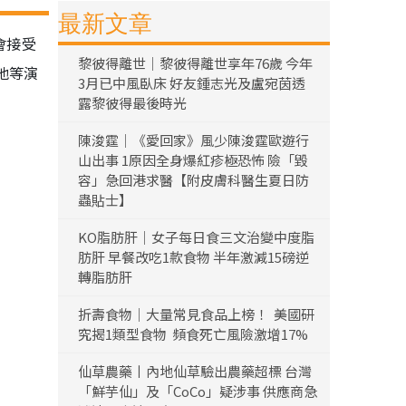
最新文章
會接受
黎彼得離世｜黎彼得離世享年76歲 今年
他等演
3月已中風臥床 好友鍾志光及盧宛茵透
露黎彼得最後時光
陳浚霆｜《愛回家》風少陳浚霆歐遊行
山出事 1原因全身爆紅疹極恐怖 險「毀
容」急回港求醫【附皮膚科醫生夏日防
蟲貼士】
KO脂肪肝｜女子每日食三文治變中度脂
肪肝 早餐改吃1款食物 半年激減15磅逆
轉脂肪肝
折壽食物｜大量常見食品上榜！ 美國研
究揭1類型食物 頻食死亡風險激增17%
仙草農藥丨內地仙草驗出農藥超標 台灣
「鮮芋仙」及「CoCo」疑涉事 供應商急