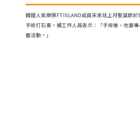
韓國人氣樂隊FTISLAND成員宋承炫上月聖誕
手術打石膏。據工作人員表示：「手術後，他要專
藝活動。」