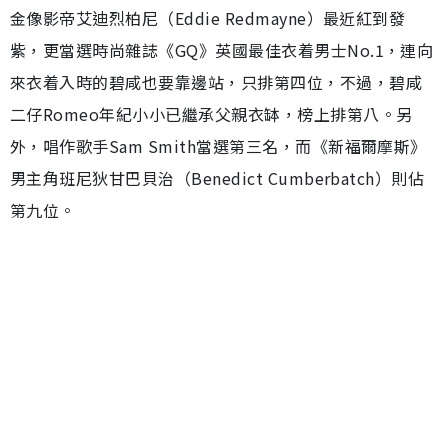
金像影帝艾迪烈柏尼（Eddie Redmayne）最近紅到發
紫，更當選時尚雜誌《GQ》英國最佳衣着男士No.1，連向
來衣着入時的碧咸也要靠邊站，只排第四位，不過，碧咸
二仔Romeo年紀小小已繼承父親衣缽，榜上排第八。另
外，唱作歌手Sam Smith當選第三名，而《新福爾摩斯》
男主角班尼狄甘巴貝治（Benedict Cumberbatch）則佔
第九位。