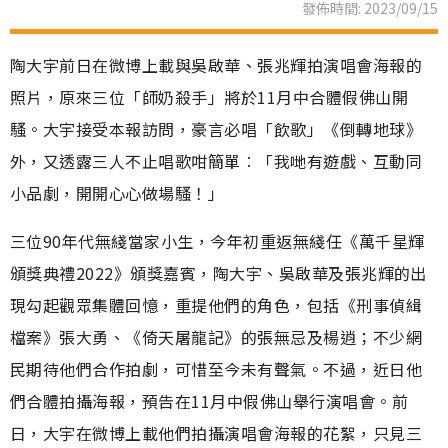
發佈時間: 2023/09/15
陶大宇前日在微博上載與吳啟華、張兆輝拍演唱會海報的
照片，原來三位「師奶殺手」將於11月中合體假佛山開
騷。大宇接受本報訪問，豪言必唱「飲歌」《倒轉地球》
外，又透露三人不止唱歌咁簡單︰「我哋有遊戲、互動同
小品劇，開開心心做場騷！」
三位90年代無綫當家小生，今年初重返無綫任《萬千星輝
頒獎典禮2022》頒獎嘉賓，陶大宇、吳啟華及張兆輝的出
現勾起觀眾集體回憶，重提他們的角色，包括《刑事偵緝
檔案》張大勇、《倚天屠龍記》的張無忌及楊逍；不少網
民期待他們合作拍劇，可惜至今未有聲氣。不過，近日他
們合體拍攝海報，預告在11月中假佛山舉行演唱會。前
日，大宇在微博上載他們拍攝演唱會海報的花絮，只見三