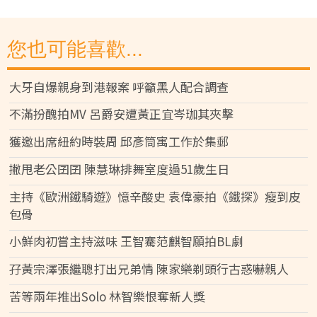
您也可能喜歡...
大牙自爆親身到港報案 呼籲黑人配合調查
不滿扮醜拍MV 呂爵安遭黃正宜岑珈其夾擊
獲邀出席紐約時裝周 邱彥筒寓工作於集郵
撇甩老公囝囝 陳慧琳排舞室度過51歲生日
主持《歐洲鐵騎遊》憶辛酸史 袁偉豪拍《鐵探》瘦到皮
包骨
小鮮肉初嘗主持滋味 王智騫范麒智願拍BL劇
孖黃宗澤張繼聰打出兄弟情 陳家樂剃頭行古惑嚇親人
苦等兩年推出Solo 林智樂恨奪新人獎