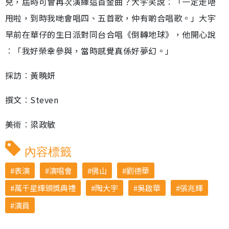
兒，屆時可會再次演繹這首金曲？大宇笑說︰「一定走唔
甩啦，到時我哋會唱四、五首歌，仲有啲合唱歌。」大宇
早前在華仔的生日派對同台合唱《倒轉地球》，他開心說
︰「我好榮幸參與，當時感覺真係好夢幻。」
採訪︰黃曉妍
撰文︰Steven
美術︰梁政敏
內容標籤
表演
演唱會
佛山
劉德華
萬千星輝頒獎典禮
陶大宇
吳啟華
張兆輝
演員