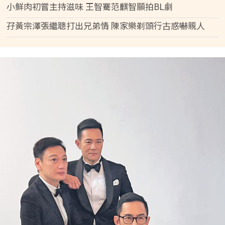
小鮮肉初嘗主持滋味 王智騫范麒智願拍BL劇
孖黃宗澤張繼聰打出兄弟情 陳家樂剃頭行古惑嚇親人