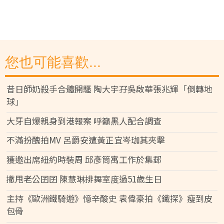
您也可能喜歡...
昔日師奶殺手合體開騷 陶大宇孖吳啟華張兆輝「倒轉地
球」
大牙自爆親身到港報案 呼籲黑人配合調查
不滿扮醜拍MV 呂爵安遭黃正宜岑珈其夾擊
獲邀出席紐約時裝周 邱彥筒寓工作於集郵
撇甩老公囝囝 陳慧琳排舞室度過51歲生日
主持《歐洲鐵騎遊》憶辛酸史 袁偉豪拍《鐵探》瘦到皮
包骨