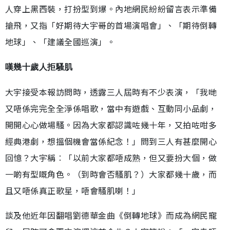
人穿上黑西裝，打扮型到爆。內地網民紛紛留言表示準備
搶飛，又指「好期待大宇哥的首場演唱會」、「期待倒轉
地球」、「建議全國巡演」。
嘆幾十歲人拒騷肌
大宇接受本報訪問時，透露三人屆時有不少表演，「我哋
又唔係完完全全淨係唱歌，當中有遊戲、互動同小品劇，
開開心心做場騷。因為大家都認識咗幾十年，又拍咗咁多
經典港劇，想搵個機會當係紀念！」問到三人有甚麼開心
回憶？大宇稱︰「以前大家都唔成熟，但又要扮大個，做
一啲有型嘅角色。（到時會否騷肌？）大家都幾十歲，而
且又唔係真正歌星，唔會騷肌喇！」
談及他近年因翻唱劉德華金曲《倒轉地球》而成為網民寵