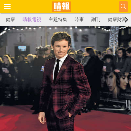
健康
晴報電視
主題特集
時事
副刊
健康財富