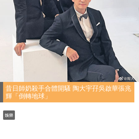
昔日師奶殺手合體開騷 陶大宇孖吳啟華張兆
輝「倒轉地球」
娛樂