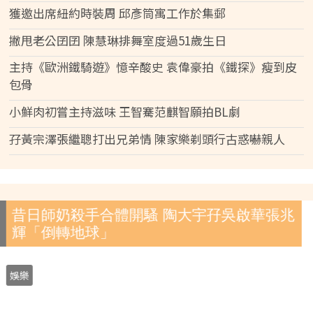
獲邀出席紐約時裝周 邱彥筒寓工作於集郵
撇甩老公囝囝 陳慧琳排舞室度過51歲生日
主持《歐洲鐵騎遊》憶辛酸史 袁偉豪拍《鐵探》瘦到皮
包骨
小鮮肉初嘗主持滋味 王智騫范麒智願拍BL劇
孖黃宗澤張繼聰打出兄弟情 陳家樂剃頭行古惑嚇親人