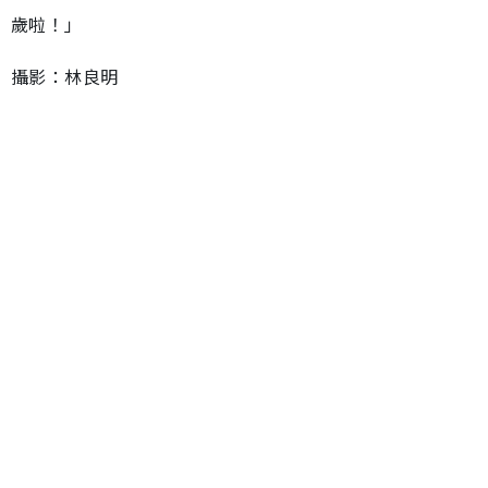
歲啦！」
攝影：林良明