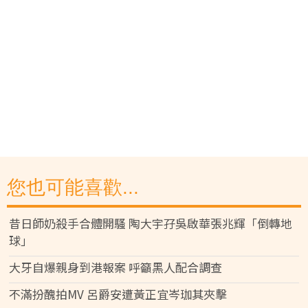
您也可能喜歡...
昔日師奶殺手合體開騷 陶大宇孖吳啟華張兆輝「倒轉地
球」
大牙自爆親身到港報案 呼籲黑人配合調查
不滿扮醜拍MV 呂爵安遭黃正宜岑珈其夾擊