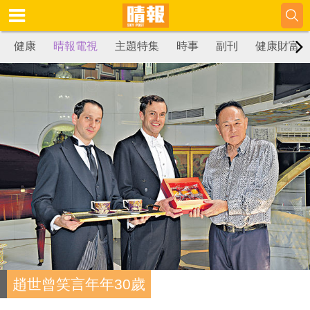
健康
晴報電視
主題特集
時事
副刊
健康財富
趙世曾笑言年年30歲