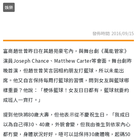
娛樂
發佈時間: 2016/09/15
富商趙世曾昨日在其趙苑豪宅內，與舞台劇《萬能管家》
演員Joseph Chance、Matthew Carter等會面。舞台劇昨
晚首演，但趙世曾笑言因相約朋友打籃球，所以未能出
席。他又自言保持每周打籃球的習慣，問到女友與籃球哪
樣重要？他說：「梗係籃球！女友日日都有，籃球就要約
成班人一齊打。」
提到他快將80歲大壽，但他表示從不慶祝生日，「我成日
以為自己得30、40歲，外貌會變，但我由後生到依家內心
都冇變，身體狀況好好，唔可以話保持30歲體魄，起碼50