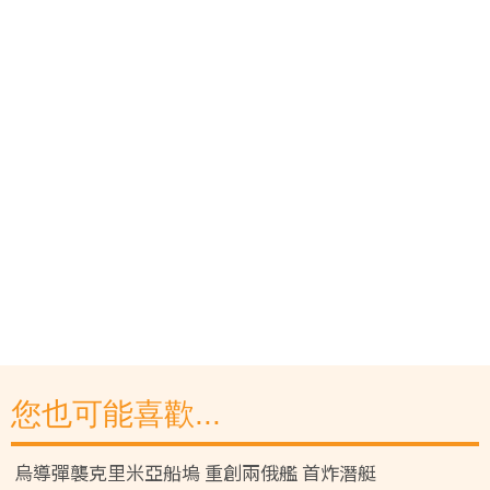
您也可能喜歡...
烏導彈襲克里米亞船塢 重創兩俄艦 首炸潛艇