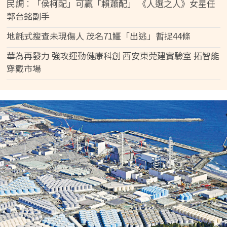
民調︰「侯柯配」可贏「賴蕭配」 《人選之人》女星任
郭台銘副手
地氈式搜查未現傷人 茂名71鱷「出逃」暫捉44條
華為再發力 強攻運動健康科創 西安東莞建實驗室 拓智能
穿戴市場