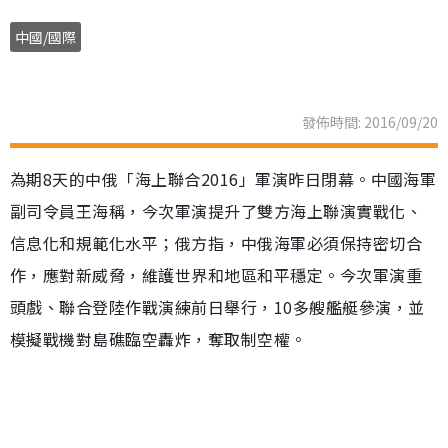
中國/國際
發佈時間: 2016/09/20
為期8天的中俄「海上聯合2016」軍演昨日閉幕。中國海軍
副司令員王海稱，今次軍演提升了雙方海上聯演實戰化、
信息化和規範化水平；俄方指，中俄海軍必須保持密切合
作，應對新威脅，維護世界和地區和平穩定。今次軍演重
頭戲、聯合登陸作戰演練前日舉行，10多艘艦艇參演，並
模擬戰機對島礁臨空轟炸，奪取制空權。