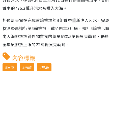
升核污水。在8月24日至本月11日進行的首輪排放中，B組
罐中的776.3萬升污水被排入大海。
朴預計東電在完成首輪排放的B組罐中重新注入污水，完成
檢測後再進行第4輪排放。截至明年3月底，預計4輪排污將
向大海排放放射性物質氚的總量約為5萬億貝克勒爾，低於
全年氚排放上限的22萬億貝克勒爾。
內容標籤
日本
南韓
福島