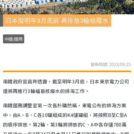
日本擬明年3月底前 再排放3輪核廢水
中國/國際
發佈時間: 2023/09/15
南韓政府官員昨透露，截至明年3月底，日本東京電力公司
還將再進行3輪福島核廢水的排海工作。
南韓國務調整室第一次長朴購然稱，東電公布的排海方案
中，由A、B、C各10罐組成的K4儲罐組，將按照B至C至A
的順序排放。第2輪、第3輪將排放的C、A中各存儲780萬