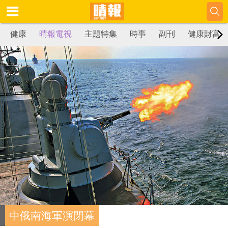
健康
晴報電視
主題特集
時事
副刊
健康財富
中俄南海軍演閉幕