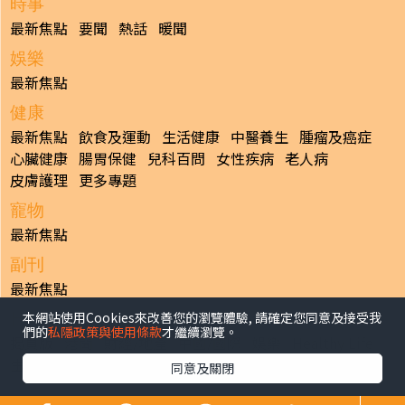
時事
最新焦點
要聞
熱話
暖聞
娛樂
最新焦點
健康
最新焦點
飲食及運動
生活健康
中醫養生
腫瘤及癌症
心臟健康
腸胃保健
兒科百問
女性疾病
老人病
皮膚護理
更多專題
寵物
最新焦點
副刊
最新焦點
本網站使用Cookies來改善您的瀏覽體驗, 請確定您同意及接受我
日報
們的
私隱政策與使用條款
才繼續瀏覽。
揭頁版
港聞
財經/地產
中國/國際
娛樂
Healthy Life
生活副刊
親子/教育
體育
專題/人物
昔日晴報
同意及關閉
香港經濟日報版權所有©2026