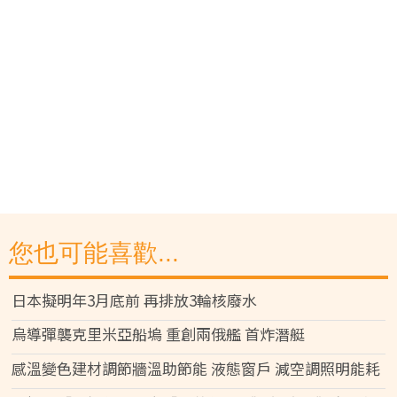
您也可能喜歡...
日本擬明年3月底前 再排放3輪核廢水
烏導彈襲克里米亞船塢 重創兩俄艦 首炸潛艇
感溫變色建材調節牆溫助節能 液態窗戶 減空調照明能耗