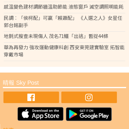
感溫變色建材調節牆溫助節能 液態窗戶 減空調照明能耗
民調︰「侯柯配」可贏「賴蕭配」 《人選之人》女星任
郭台銘副手
地氈式搜查未現傷人 茂名71鱷「出逃」暫捉44條
華為再發力 強攻運動健康科創 西安東莞建實驗室 拓智能
穿戴市場
晴報 Sky Post