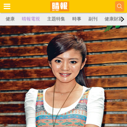
健康
晴報電視
主題特集
時事
副刊
健康財富