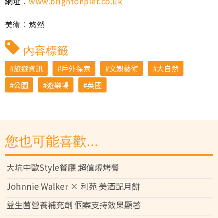
網址︰
www.brightonpier.co.uk
美術︰悠然
內容標籤
旅遊資訊
戶外探索
文娛藝術
大自然
公園
遊樂場
英國
您也可能喜歡...
大坑中歐Style餐廳 超值燒烤餐
Johnnie Walker × 利苑 美酒配月餅
益生菌營養補充劑 個案支持效果顯著