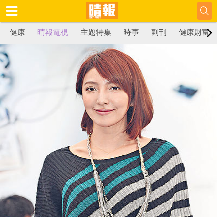
健康
晴報電視
主題特集
時事
副刊
健康財富