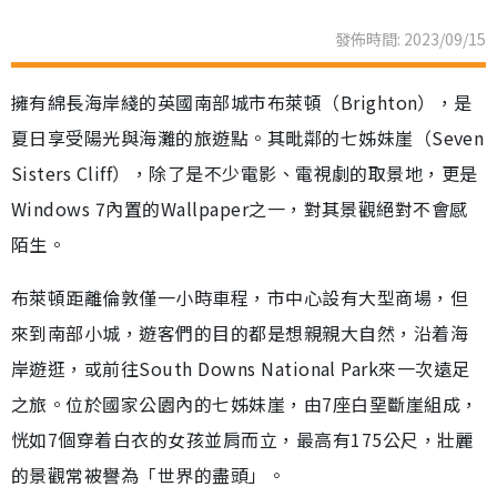
發佈時間: 2023/09/15
擁有綿長海岸綫的英國南部城市布萊頓（Brighton），是
夏日享受陽光與海灘的旅遊點。其毗鄰的七姊妹崖（Seven
Sisters Cliff），除了是不少電影、電視劇的取景地，更是
Windows 7內置的Wallpaper之一，對其景觀絕對不會感
陌生。
布萊頓距離倫敦僅一小時車程，市中心設有大型商場，但
來到南部小城，遊客們的目的都是想親親大自然，沿着海
岸遊逛，或前往South Downs National Park來一次遠足
之旅。位於國家公園內的七姊妹崖，由7座白堊斷崖組成，
恍如7個穿着白衣的女孩並肩而立，最高有175公尺，壯麗
的景觀常被譽為「世界的盡頭」。