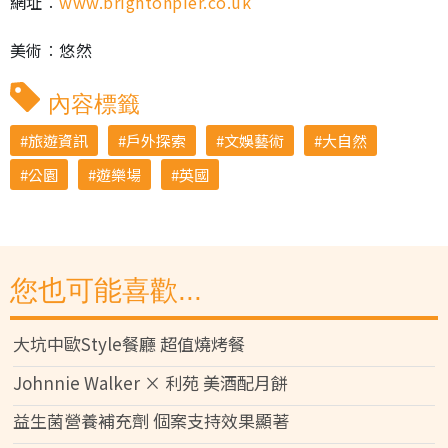
網址︰
www.brightonpier.co.uk
美術︰悠然
內容標籤
旅遊資訊
戶外探索
文娛藝術
大自然
公園
遊樂場
英國
您也可能喜歡...
大坑中歐Style餐廳 超值燒烤餐
Johnnie Walker × 利苑 美酒配月餅
益生菌營養補充劑 個案支持效果顯著