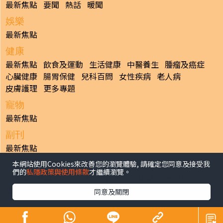
最新焦點
要聞
熱話
暖聞
娛樂
最新焦點
健康
最新焦點
飲食及運動
生活健康
中醫養生
腫瘤及癌症
心臟健康
腸胃保健
兒科百問
女性疾病
老人病
皮膚護理
更多專題
寵物
最新焦點
副刊
最新焦點
本網站使用Cookies來改善您的瀏覽體驗, 請確定您同意及接受我
日報
們的
私隱政策與使用條款
才繼續瀏覽。
揭頁版
港聞
財經/地產
中國/國際
娛樂
Healthy Life
生活副刊
親子/教育
體育
專題/人物
昔日晴報
同意及關閉
香港經濟日報版權所有©2026