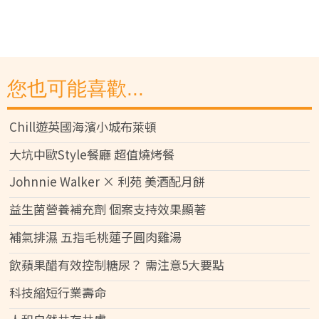
您也可能喜歡...
Chill遊英國海濱小城布萊頓
大坑中歐Style餐廳 超值燒烤餐
Johnnie Walker × 利苑 美酒配月餅
益生菌營養補充劑 個案支持效果顯著
補氣排濕 五指毛桃蓮子圓肉雞湯
飲蘋果醋有效控制糖尿？ 需注意5大要點
科技縮短行業壽命