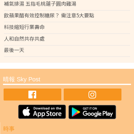
補氣排濕 五指毛桃蓮子圓肉雞湯
飲蘋果醋有效控制糖尿？ 需注意5大要點
科技縮短行業壽命
人和自然共存共處
最後一天
晴報 Sky Post
時事