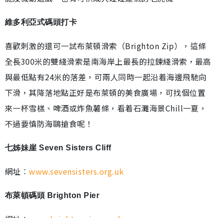
維多利亞式碼頭打卡
喜歡刺激的還可一試布萊頓滑索（Brighton Zip），這條
全長300米的雙綫滑索是南海岸上最長的拉鍊綫滑索，最高
與最低點有24米的落差，可兩人同時一起沿着海邊飛馳向
下滑，其降落地點正好是布萊頓的美食廣場，可找個位置
來一杯雪榚、啤酒或炸魚薯條，看着石灘海景Chill一夏，
不過要慎防海鷗搶食呢！
七姊妹崖 Seven Sisters Cliff
網址︰
www.sevensisters.org.uk
布萊頓碼頭 Brighton Pier