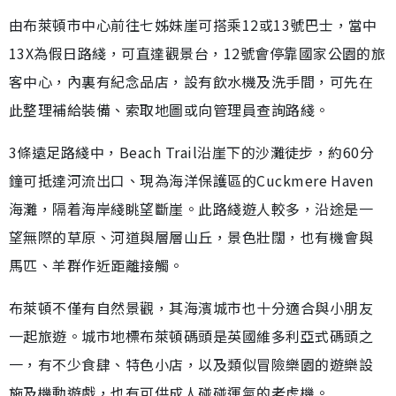
由布萊頓市中心前往七姊妹崖可搭乘12或13號巴士，當中
13X為假日路綫，可直達觀景台，12號會停靠國家公園的旅
客中心，內裏有紀念品店，設有飲水機及洗手間，可先在
此整理補給裝備、索取地圖或向管理員查詢路綫。
3條遠足路綫中，Beach Trail沿崖下的沙灘徒步，約60分
鐘可抵達河流出口、現為海洋保護區的Cuckmere Haven
海灘，隔着海岸綫眺望斷崖。此路綫遊人較多，沿途是一
望無際的草原、河道與層層山丘，景色壯闊，也有機會與
馬匹、羊群作近距離接觸。
布萊頓不僅有自然景觀，其海濱城市也十分適合與小朋友
一起旅遊。城市地標布萊頓碼頭是英國維多利亞式碼頭之
一，有不少食肆、特色小店，以及類似冒險樂園的遊樂設
施及機動遊戲，也有可供成人碰碰運氣的老虎機。