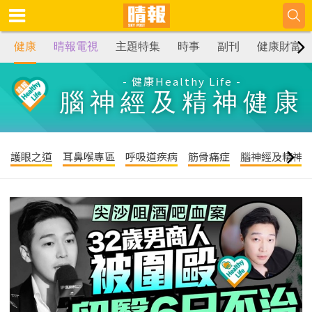
健康
晴報電視
主題特集
時事
副刊
健康財富
- 健康Healthy Life -
腦神經及精神健康
護眼之道
耳鼻喉專區
呼吸道疾病
筋骨痛症
腦神經及精神