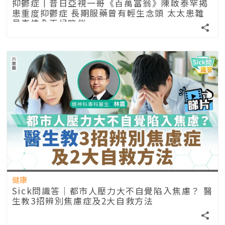
抑鬱症丨昔日亞視一哥《百萬富翁》陳啟泰罕揭
患重度抑鬱症 長期服藥曾有輕生念頭 太太患難
見真情全天候陪伴
健康
Sick問識答｜都市人壓力大不自覺陷入焦慮？ 醫
生教3招辨別焦慮症及2大自救方法