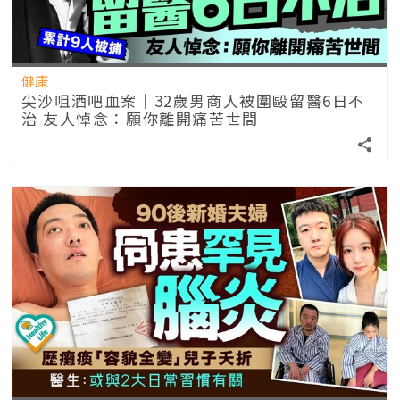
健康
尖沙咀酒吧血案｜32歲男商人被圍毆留醫6日不
治 友人悼念：願你離開痛苦世間