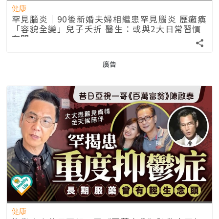
健康
罕見腦炎｜90後新婚夫婦相繼患罕見腦炎 歷癱瘓
「容貌全變」兒子夭折 醫生：或與2大日常習慣
有關
廣告
健康