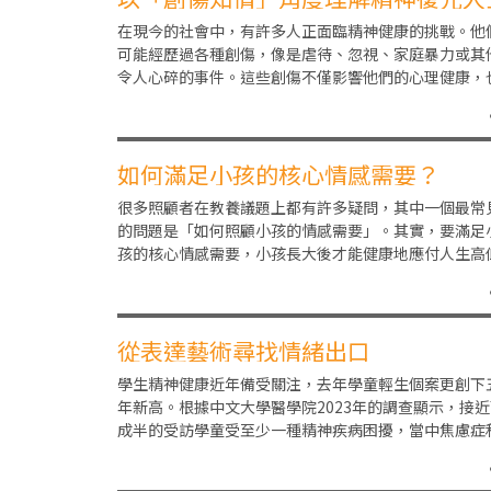
在現今的社會中，有許多人正面臨精神健康的挑戰。他
可能經歷過各種創傷，像是虐待、忽視、家庭暴力或其
令人心碎的事件。這些創傷不僅影響他們的心理健康，
可能引發長期的精神問題。對待這些精神復元人士，我
如何滿足小孩的核心情感需要？
很多照顧者在教養議題上都有許多疑問，其中一個最常
的問題是「如何照顧小孩的情感需要」。其實，要滿足
孩的核心情感需要，小孩長大後才能健康地應付人生高
起伏及建立穩定的關係。讓我們一起了解五個核心情感
從表達藝術尋找情緒出口
學生精神健康近年備受關注，去年學童輕生個案更創下
年新高。根據中文大學醫學院2023年的調查顯示，接近
成半的受訪學童受至少一種精神疾病困擾，當中焦慮症
抑鬱症最為常見。今年小六的琳琳自小一起患有焦慮