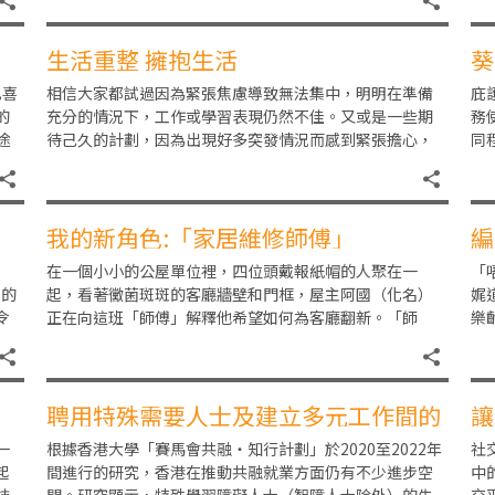
痛；
生活重整 擁抱生活
葵
也喜
相信大家都試過因為緊張焦慮導致無法集中，明明在準備
庇
的
充分的情況下，工作或學習表現仍然不佳。又或是一些期
務
途
待己久的計劃，因為出現好多突發情況而感到緊張擔心，
同
導致他們在處理較複雜事件時，無法有效組織和優先排序
盛
我的新角色:「家居維修師傅」
編
在一個小小的公屋單位裡，四位頭戴報紙帽的人聚在一
「
%的
起，看著黴菌斑斑的客廳牆壁和門框，屋主阿國（化名）
娓
令
正在向這班「師傅」解釋他希望如何為客廳翻新。「師
樂
傅」們經過一番討論後便開始工作，他們首先在地面鋪上
路
一層
聘用特殊需要人士及建立多元工作間的
讓
要訣
社
一
根據香港大學「賽馬會共融・知行計劃」於2020至2022年
社
起
間進行的研究，香港在推動共融就業方面仍有不少進步空
中