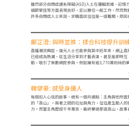
公平求職之路
雖然部分自閉症譜系障礙(ASD)人士在邏輯思維、記憶
細節掌控等方面表現良好，足以勝任一般工作，然而對
許多自閉症人士來說，求職面試往往是一道難關。原因
於這些面試形式高度依賴即時的社交互動、語言表
鄺芷澄: 與時並進：揉合科技提升訓
體驗
直播潮流興起，復元人士也能參與其中近年來，網上直
已經成為熱潮，從生活分享到才藝表演，甚至是即時互
動，吸引了無數網民參與。例如擁有逾3,770萬粉絲的
網紅「IShowSpeed」訪港直播，瞬間引起
韓健豪: 感受身邊人
每個扣人心弦的故事，總有一個共通點：主角與他所面
的「高山」。兩者之間的拉扯與角力，往往產生動人的
力。而當主角歷經千辛萬苦，最終攀過那道高山，故事
然教人動容。「我想找份工，但住了幾十年醫院，什麼