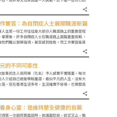
平台，對許多父母來說是一大挑戰。以下是一些可行的
略。父母應根據子女的自我調節能力、智力發展和風險
作實習：為自閉症人士展開職涯新篇
展人生第一份工作往往是大部分人職涯路上的重要里程
。畢業後，許多自閉症人士在職涯路上面臨重重挑戰 ，
致他們難以發揮強項，甚至感到挫敗。而工作實習是其
一個有效的方法，讓自閉症人士能在獲充分支援的情
元的不同可能性
次故事的主人翁阿輝（化名）予人感覺平實穩重，每次
別人介紹自己總是帶點羞澀，看似平凡的人生，沒有大
大落，但在香港生活多年，生活確實不容易，也曾歷高
起伏。阿輝從不介意讓別人知道他是一位復元人士和過
養身心靈：是維持整全健康的良藥
記得第一次與阿慧面談時，她滿面愁容，欲言又止，勉