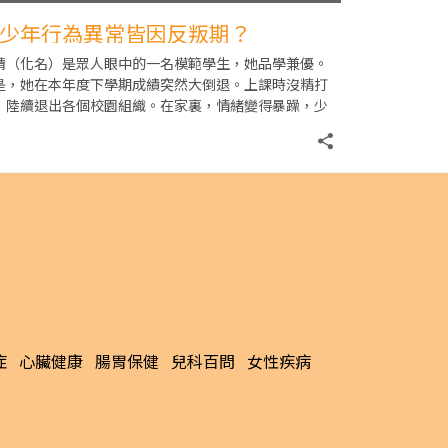
少年行為異常皆因反叛期？
晴（化名）是眾人眼中的一名模範學生，她品學兼優。
是，她在本年度下學期成績突然大倒退。上課時沒精打
，陸續退出各個校園組織。在家裏，情緒變得暴躁，少
寡語。父母起初不以為意，認為阿晴在經歷反叛期，但
症
心臟健康
腸胃保健
兒科百問
女性疾病