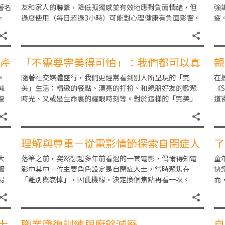
著名
友和家人的聯繫，降低孤獨感並有效地應對負面情緒，但
強
，
過度使用（每日超過3小時）可能對心理健康有負面影響。
疲
青少年的大腦在青春期時期會產生結構和功能上的變化
吵
及
造產
「不需要完美得可怕」：我們都可以真
親
實而美麗
。
隨著社交媒體盛行，我們更經常看到別人所呈現的「完
在
減
美」生活：精緻的餐點、漂亮的打扮、和親朋好友的歡聚
《S
復
時光、又或是生命裏的耀眼時刻等。對於這樣的「完美」
道寄
？
生活，我們或感到既妒且羡，甚或暗暗渴望自己能活得同
我
樣
理解與尊重－從電影情節探索自閉症人
了
士之思考模式
大
落筆之前，突然想起多年前看過的一套電影，偶爾得知電
童
服
影中其中一位主要角色設定是自閉症人士，當時聚焦在
快
易
「離別與哀悼」，因此機緣，決定換個焦點再看一次。
而
因
2006年的電影雪季過客（snow cake），男主角
驗
士
職業康復訓練與廚餘減廢
自