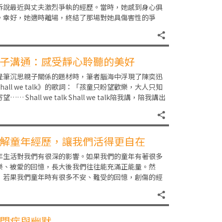
訴說最近與丈夫激烈爭執的經歷。當時，她感到身心俱
。幸好，她適時離場，終結了那場對她具傷害性的爭
。每次與丈夫爭吵後，伴隨著她是劇烈的頭痛、胸口痛
子溝通：感受靜心聆聽的美好
提筆沉思親子關係的題材時，筆者腦海中浮現了陳奕迅
hall we talk》的歌詞：「孩童只盼望歡樂，大人只知
望…… Shall we talk Shall we talk陪我講，陪我講出
們
解童年經歷，讓我們活得更自在
年生活對我們有很深的影響。如果我們的童年有著很多
樂、被愛的回憶，長大後我們往往能充滿正能量。然
，若果我們童年時有很多不安、難受的回憶，創傷的經
可能會持續影響我們。阿樂的父母在她5歲時就離異了。
閉症與幽默