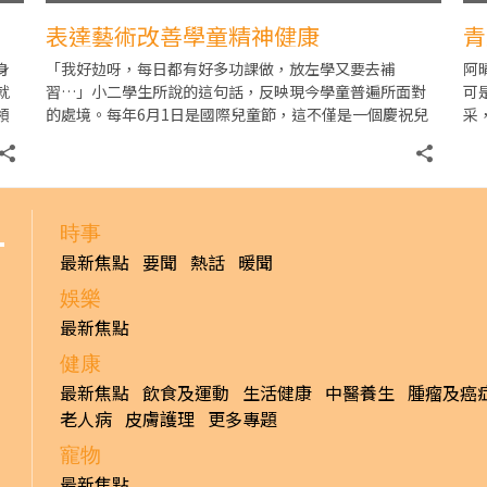
表達藝術改善學童精神健康
青
身
「我好攰呀，每日都有好多功課做，放左學又要去補
阿
就
習…」小二學生所說的這句話，反映現今學童普遍所面對
可
領
的處境。每年6月1日是國際兒童節，這不僅是一個慶祝兒
采
也
童的節日，更提醒我們需要關注學童的精神健康。隨著現
言
代
時事
最新焦點
要聞
熱話
暖聞
娛樂
最新焦點
健康
最新焦點
飲食及運動
生活健康
中醫養生
腫瘤及癌
老人病
皮膚護理
更多專題
寵物
最新焦點