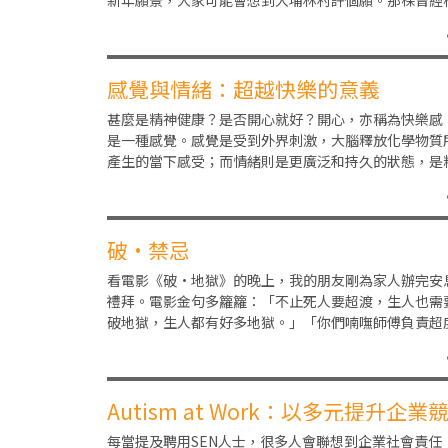
新年願景，大家可能會想到大埔林村許個願。那棵曾經
葉茂盛的百年老樹，每逢新年都承載著人們一個個祈願
感覺與情緒：超越快樂的意義
甚麼是精神健康？是否開心就好？開心，亦稱為快樂感
是一種感覺。感覺是受到外界刺激，大腦釋放化學物質
產生的當下感受；而情緒則是更廣泛和持久的狀態，是
神健康狀況的一個指標。我們較為熟知的「情緒病」，
破·禁忌
看電影《破·地獄》的晚上，我的朋友剛為家人辦完安
禮拜。電影金句多籮籮：「不止死人要超渡，生人也需
破地獄，生人都有好多地獄。」「你們喃嘸師傅負責超
先人，我們殯儀經紀負責超度活人。」與摯愛家人、伴
Autism at Work：以多元提升企業
力
每當提及聘用SEN人士，很多人會聯想到企業社會責任