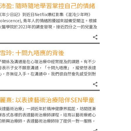
沛盈: 隨時隨地學習掌控自己的情緒
《年少日記》到近日Netflix爆紅影集《混沌少年時》
dolescence), 青年人的情緒困擾越來越備受關注。根據
大醫學院於2023年的調查發現，接近四分之一的兒童及
少年正受到至少一種精神
雪玲: 十問九唔應的背後
子關係及溝通是在心理治療中經常提及的課題。有不少
母表示子女不願意溝通，「十問九唔應」，縱使想表達
心，亦無從入手。在溝通中，我們很自然會先感受到對
的情緒。父母面對子女的問題，如欺凌、拒課等，故然
麗熹: 以表達藝術治療陪伴SEN學童
長
表達藝術治療」一詞近年於精神健康界掘起，坊間逐漸
辦各式各樣的表達藝術治療師課程，培育以藝術療癒心
的新興治療師。表達藝術治療師除了提供一對一服務，
會到學校舉辦小組，支援有特殊學習需要(SEN)學