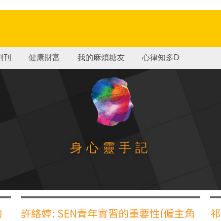
副刊
健康財富
我的麻煩糖友
心律知多D
身心靈手記
的
許絡婷: SEN青年實習的重要性(僱主角
祁