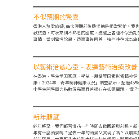
不似預期的驚喜
香港人熱愛旅遊, 每次假期前後機場總是相當繁忙。我
歡旅遊，每次來到不熟悉的國度，總遇上各種不似預期
事情，當刻驚愕詑異，然而事後回首，這些往往成為旅
當中令人回味無窮的趣事。早些時候，我到土耳期度
以藝術治癒心靈 – 表達藝術治療改善
SEN青少年精神健康
在香港，學生常因家庭、學業、朋輩等因素影響精神健
康。2024年「青年精神健康狀況」調查顯示，超過45
中學生開學壓力指數偏高而且普遍存在抑鬱問題，情況
人擔憂。有見及此，本會運用表達藝術治療為有特殊
新年願望
蛇年將至，我們都習慣花一些時間去做回顧與前瞻。新
年有什麼願景嗎？過去一年的願景又實現了嗎？以前談