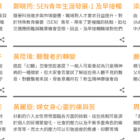
場
鄭曉筠: SEN青年生涯發展-1 及早接觸
梁
職場的重要性
展目
隨著科技進步與市場變遷，職場對人才要求日益提升。對
由
港唯
於特殊教育需要（SEN）青年，帶來了更複雜的挑戰，如社
(A
提
交適應困難與職業機會受限。因此，及早接觸職場對他們
中
至關重要，有助於探索興趣、提升技能、增強適應力
青
子
黃陞瑋: 聽聲者的轉變
嚴
故
提起「幻聽」您會想起甚麼？一般人可能會認為只是精神
親
這
病的一種徵狀，但大家會否嘗試了解這些旁人聽不見的聲
父
子
音，對聽聲者來說，背後意義何在？新生精神康復會自
關
友
2014年成立聽聲工作小組，致力推動聽聲運動於本港的
方
症
黃麗旋: 婦女身心靈的痛與苦
周
成
終
計劃的介入女性常常面臨各方面的挑戰，這些挑戰可能源
「
然
於個人的荷爾蒙變化、社會的壓力以及平衡多重角色的需
開
發現
求等等。而太大的壓力可以引致過度的焦慮、抑鬱等情
靈
緒，心靈健康出現問題，甚至出現痛症、失眠等身體病
亦