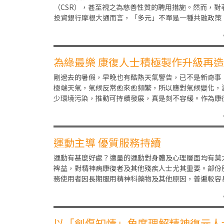
（CSR），甚至視之為慈善性質的聘用措施。然而，對
投資銀行摩根大通而言，「多元」不單是一種共融政策
更是提升企業競爭力的策略。早於2015年，摩根
為綠最樂 康復人士積極製作升級再
品
剛過去的暑假，早晚也有酷熱天氣警告，已不是新奇事
極端天氣，氣候反常愈來愈頻繁，所以應對氣候變化，
少環境污染，推動可持續發展，真是刻不容緩。作為康
人士，如何可以為環保工作出一分力，共同保護藍地球
運動主導 優質服務持續
運動有甚麼好處？適量的運動對身體及心理層面均有莫
裨益，對精神病康復者及其他殘疾人士尤其重要。部份
務使用者因長期服用精神科藥物及其他原因，普遍較容
患長期病患、體重過高、骨質疏鬆等情況。服務使用者
以「創傷知情」角度理解精神復元人