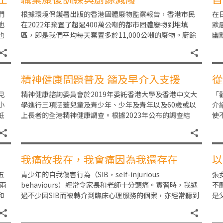
們
根據環境保護署出版的香港固體廢物監察報告，香港市民
在
他
在2022年棄置了超過400萬公噸的都市固體廢物到堆填
默
也
區，即是我們平均每天棄置多於11,000公噸的廢物。廚餘
幽
們
佔了其中30%，共棄置了3,302公噸，
會
精神健康問題普及 籲及早介入支援
從
見
精神健康諮詢委員會於2019年委託香港大學及香港中文大
「
小
學進行三項涵蓋兒童及青少年、少年及青年以及60歲或以
介
低
上長者的全港精神健康調查。根據2023年公布的調查結
使
需
果，發現24.4%的兒童及青少年過去一年曾
介
我痛故我在，我會痛因為我還存在
以
五
青少年的自我傷害行為（SIB，self-injurious
張
兩
behaviours）經常令家長和老師十分頭痛。實習時，我遇
不
和
過不少因SIB而被轉介到臨床心理服務的個案，亦經常聽到
是
以下的迷思：「遇到問題就解
陷