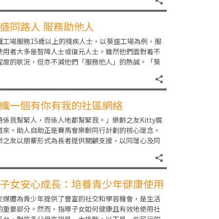
盛同路人 服務助他人
護工場服務15歲以上的殘疾人士，以葵盛工場為例，服
使用者大多是智障人士或復元人士。雖然他們面對着不
程度的狀況，但亦不減他們「服務他人」的熱誠。「葵
同路人」是工場的自務小組，聚集了一些投入工場事
織一個有你有我的社區網絡
唔係我幫緊人，而係人地都幫緊我。」樂齡之友Kitty娓
道來。助人自助正是賽馬會樂齡同行計劃的核心理念。
齡之友以朋輩形式為長者提供關顧支援，以同理心及同
人的經歷，建立一個促進長者精神健康的社區網
子女安心成長：培養青少年健康使用
交媒體的策略
交媒體為青少年提供了豐富的社交和學習機會，是生活
的重要部分。然而，指導子女如何健康且有效地使用社