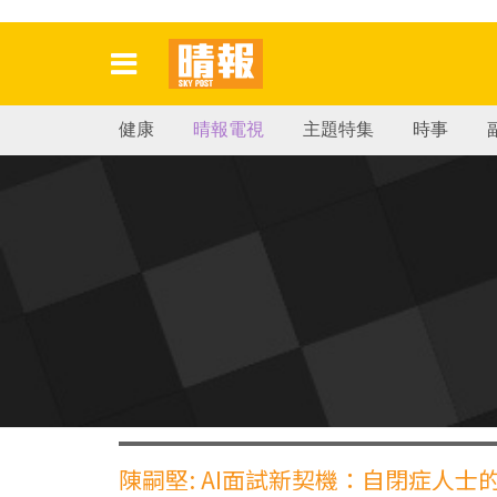
健康
晴報電視
主題特集
時事
陳嗣堅: AI面試新契機：自閉症人士