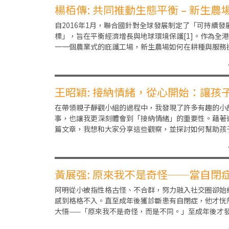
楊栢傳: 共同推動生態平衡 – 新生農
可持續種植理念
自2016年1月，聯合國針對全球發展制定了「可持續發
標」，旨在平衡經濟增長與地球環境保護[1]。作為全
一一個農業式的庇護工場，新生農場如何在耕種與服務
供之間，與這些目標接軌，實現可持續發展？
王昭穎: 接納情緒，從心開始：讓孩
學會擁抱自己的感受
在帶領親子靜觀小組的過程中，我發現了許多有趣的小
事，也讓我更深刻體會到「接納情緒」的重要性。藉著
篇文章，我想和大家分享這些觀察，並探討如何幫助孩
（甚至大人）學會擁抱自己的情緒。有一次，我問小朋
黃展强: 原來我不是奇怪──當自閉
在成年才被發現
阿明從小被指性格古怪、不合群，努力融入社交圈卻始
感到格格不入。直至成年後獲診斷患有自閉症，他才恍
大悟——「原來我不是奇怪，而是不同。」至成年後才
自己是自閉症人士的，當然不只阿明一人。部分成年獲