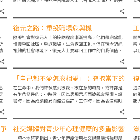
枝
間。研究顯示，特殊學習障礙人士（智障人士除外）的失
交
，
業率遠高於整體失業率。即使擁有大專或以上學
策
復元之路：重投職場危與機
工
章
，
隨著社會對復元人士的接納程度漸漸提高，他們都期望能
開
所
慢慢重回社區，重返職場，生活返回正軌。但在現今錯綜
碑
精
複雜的社會環境下，復元人士要尋回工作中的自我價值、
以
例
肯定及社會角色，究竟是危？還是機？復元人士在求職過
中
「自己都不愛怎麼相愛」：擁抱當下的
復
每一個自己
息
在生命中，我們許多感到被愛、被在意的時刻，或許都是
這
要
有附帶條件的：小時候，因為表現乖巧而被親友稱讚。讀
向
度
書時，因為成績優異而備受嘉許。工作時，因為表演耀眼
起
侶
而獲得升遷。戀愛時，因為滿足對方的條件而被喜歡。有
低
競爭
社交媒體對青少年心理健康的多重影響
滋
一項本地研究指出，青少年適度使用社交媒體能增強與朋
還