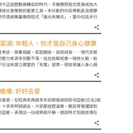
社區的新工具
現今正經歷數碼轉型的時代，手機應用程式逐漸成為大
連接社會服務的重要工具。本計劃的社區導航員及健康
使亦透過專屬應用程式「復元有晴天」，當中包括步行
標，地區資訊、學習課程及精神健康資訊等主要功能，
潔湖: 年輕人，你才是自己身心健康
CEO！
驗考試、朋輩相處、家庭關係、自我成長……現代年輕
的壓力來源多到數不清。這些挑戰就像一場持久戰，如
平日沒有建立適當的「充電」習慣，很容易讓人身心俱
。但你知道嗎？照顧身心健康，其實和刷牙洗臉一樣日
維儀: 好好去愛
日黃昏，在旺角街角與多年前跟進過的街坊亞敏(化名)相
。十多年時間過去，大家都經歷滄桑，眼前穿著護理制
的亞敏，表現出一份成熟與平靜。傾談時才知道她現在
一份全職工作，放工後便在附近菜市場買餸回家。