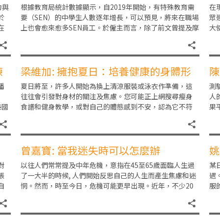
度)
入
力與
根據教育局統計數據顯示，自2019年開始，有特殊教育需
在
於
要（SEN）的中學生人數逐年增長，可以預見，將來在職場
眾
在
上也會愈來愈多SEN員工。於僱主而言，除了前文曾提及摩
大
根大通的「Autism at Work
目
練
梁維加: 擁抱夏日：培養健康的身體形
陳
象
的
播
夏日將至，許多人開始為換上清涼服裝或泳衣作準備，這
測
往往會引發對身材的關注及焦慮。您可能正上網搜尋瘦身
人
美國
食譜和健身教學，或對自己的體態感到不安，認為它不符
果
合所謂的「理想標準」。這種感受十分普遍，尤其在充斥
疲
曾嘉寶: 當我迷失時可以怎麼辦
姚
對
以往人們常常提及中年危機，意指在45至65歲面臨人生過
某
張
了一大半的時候, 人們開始反思自己的人生而產生焦慮和迷
遇
自
惘。然而，時至今日，危機可能更早出現。近年，不少20
服
都
至30歲多的年青人都有可能經歷「四分之一
有