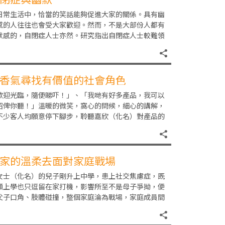
日常生活中，恰當的笑話能夠促進大家的關係。具有幽
感的人往往也會受大家歡迎。然而，不是大部份人都有
默感的，自閉症人士亦然。研究指出自閉症人士較難領
笑話中好笑的部分，原因不是他們不喜歡笑或沒有幽默
香氣尋找有價值的社會角色
歡迎光臨，隨便睇吓！」、「我哋有好多產品，我可以
紹俾你聽！」溫暖的微笑，窩心的問候，細心的講解，
不少客人均願意停下腳步，聆聽嘉欣（化名）對產品的
紹。新生精神康復會職業康復服務去年起拓展擴香石工
家的溫柔去面對家庭戰場
女士（化名）的兒子剛升上中學，患上社交焦慮症，既
願上學也只逗留在家打機，影響所至不是母子爭拗，便
父子口角、肢體碰撞，整個家庭淪為戰場，家庭成員間
入困擾之中…張女士的兒子由醫務社會服務部協助轉介