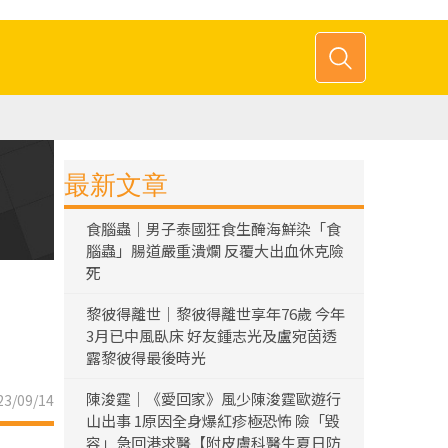
最新文章
食腦蟲｜男子泰國狂食生醃海鮮染「食
腦蟲」腸道嚴重潰爛 反覆大出血休克險
死
黎彼得離世｜黎彼得離世享年76歲 今年
3月已中風臥床 好友鍾志光及盧宛茵透
露黎彼得最後時光
陳浚霆｜《愛回家》風少陳浚霆歐遊行
3/09/14
山出事 1原因全身爆紅疹極恐怖 險「毀
容」急回港求醫【附皮膚科醫生夏日防