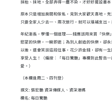
抹枱、抹地。全部弄得一塵不染，才好好擺設書本
原本只是增加房間和傢俬，見到大家歡天喜地，充
只要全家人少去一、兩次旅行，就可以填補支出，
年紀漸長，學懂一個道理——錢應該用來買「快樂
慾望的快樂，一瞬即逝；為別人創造的快樂，卻永
以後，還會笑談這段往事，花少許金錢，卻有一生
享受人生！（編按︰「每日驚艷」專欄到此暫告一
愛。）
（本欄逢周二、四刊登）
撰文: 張宏艷 資深傳媒人、資深港媽
欄名: 每日驚艷