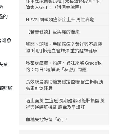
保單逆按自製長糧 | 充裕退休儲備 + 保
奶
障家人GET！（附個案說明）
過的
HPV相關頭頸癌新症上升 男性高危
【若善健談】愛與痛的邊緣
台灣魚
胸悶、頭脹、手腳麻痺？黃祥興不靠藥
物 1個月拆走血管炸彈 重拾醒神健康
私密處痕癢、灼痛、異味來襲 Grace教
失業
路：每日1粒解決「私密」問題
長效胰島素助糖友穩定控糖 醫生拆解胰
都照顧
島素針劑迷思
唔止面黃 生痘痘 長期攰都可能肝損傷 黃
祥興逆轉肝機能 慶幸及早護肝
血糖失控好傷「心」!