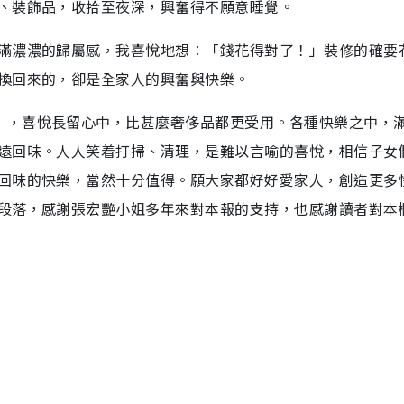
、裝飾品，收拾至夜深，興奮得不願意睡覺。
滿濃濃的歸屬感，我喜悅地想︰「錢花得對了！」裝修的確要
換回來的，卻是全家人的興奮與快樂。
」，喜悅長留心中，比甚麼奢侈品都更受用。各種快樂之中，
遠回味。人人笑着打掃、清理，是難以言喻的喜悅，相信子女
回味的快樂，當然十分值得。願大家都好好愛家人，創造更多
段落，感謝張宏艷小姐多年來對本報的支持，也感謝讀者對本