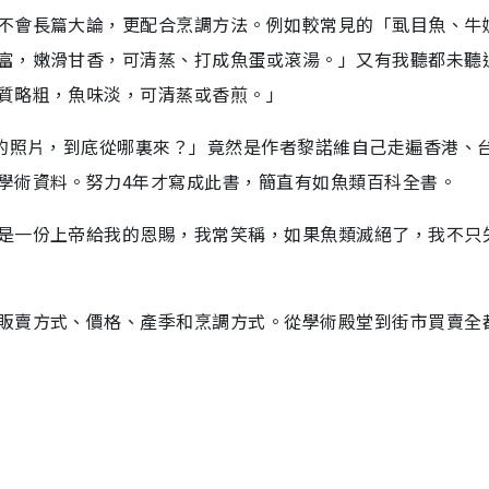
不會長篇大論，更配合烹調方法。例如較常見的「虱目魚、牛
富，嫩滑甘香，可清蒸、打成魚蛋或滾湯。」又有我聽都未聽
質略粗，魚味淡，可清蒸或香煎。」
真的照片，到底從哪裏來？」竟然是作者黎諾維自己走遍香港、
學術資料。努力4年才寫成此書，簡直有如魚類百科全書。
是一份上帝給我的恩賜，我常笑稱，如果魚類滅絕了，我不只
販賣方式、價格、產季和烹調方式。從學術殿堂到街市買賣全