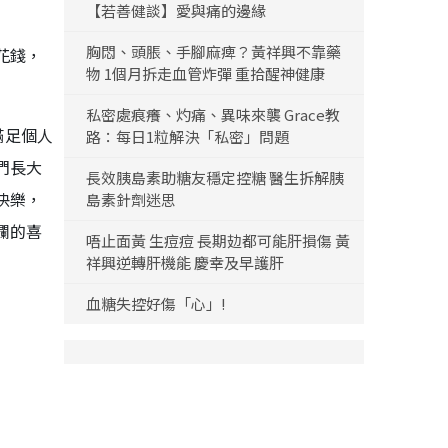
【若善健談】愛與痛的邊緣
胸悶、頭脹、手腳麻痺？黃祥興不靠藥
花錢，
物 1個月拆走血管炸彈 重拾醒神健康
私密處痕癢、灼痛、異味來襲 Grace教
滿足個人
路：每日1粒解決「私密」問題
們長大
長效胰島素助糖友穩定控糖 醫生拆解胰
快樂，
島素針劑迷思
欄的喜
唔止面黃 生痘痘 長期攰都可能肝損傷 黃
祥興逆轉肝機能 慶幸及早護肝
血糖失控好傷「心」!