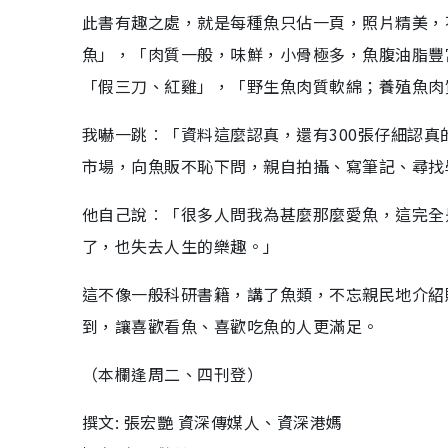
此書有趣之處，就是每種魚只佔一頁，照片精美，
魚」，「肉質一般，味鮮，小骨極多，魚腹油脂豐
「假三刀、紅雞」，「野生魚肉質軟綿；養殖魚肉
我嚇一跳︰「資料這麼認真，還有300張仔細認
市場，向魚販不恥下問，親自拍攝、寫筆記、尋找
他自己說︰「很多人問我為甚麼那麼愛魚，這完全
了，也失去人生的樂趣。」
這不像一般科研書籍，講了魚類，不忘親民地介紹
到，讓喜歡看魚、喜歡吃魚的人更滿足。
（本欄逢周二、四刊登）
撰文: 張宏艷 資深傳媒人、資深港媽