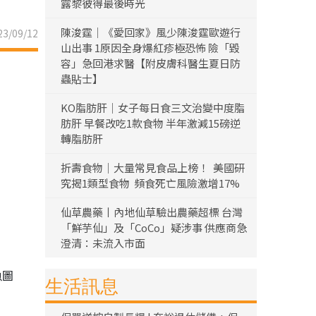
露黎彼得最後時光
陳浚霆｜《愛回家》風少陳浚霆歐遊行
3/09/12
山出事 1原因全身爆紅疹極恐怖 險「毀
容」急回港求醫【附皮膚科醫生夏日防
蟲貼士】
KO脂肪肝｜女子每日食三文治變中度脂
肪肝 早餐改吃1款食物 半年激減15磅逆
轉脂肪肝
折壽食物｜大量常見食品上榜！ 美國研
究揭1類型食物 頻食死亡風險激增17%
仙草農藥丨內地仙草驗出農藥超標 台灣
「鮮芋仙」及「CoCo」疑涉事 供應商急
澄清：未流入市面
魚圖
生活訊息