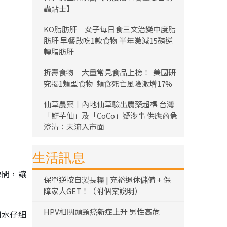
蟲貼士】
KO脂肪肝｜女子每日食三文治變中度脂
肪肝 早餐改吃1款食物 半年激減15磅逆
轉脂肪肝
折壽食物｜大量常見食品上榜！ 美國研
究揭1類型食物 頻食死亡風險激增17%
仙草農藥丨內地仙草驗出農藥超標 台灣
「鮮芋仙」及「CoCo」疑涉事 供應商急
澄清：未流入市面
生活訊息
房間，讓
保單逆按自製長糧 | 充裕退休儲備 + 保
障家人GET！（附個案說明）
HPV相關頭頸癌新症上升 男性高危
用水仔細