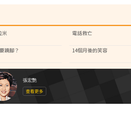
粒米
電話救亡
要蹺腳？
14個月後的笑容
張宏艷
查看更多