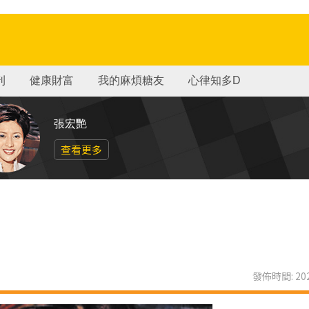
刊
健康財富
我的麻煩糖友
心律知多D
張宏艷
查看更多
發佈時間: 202