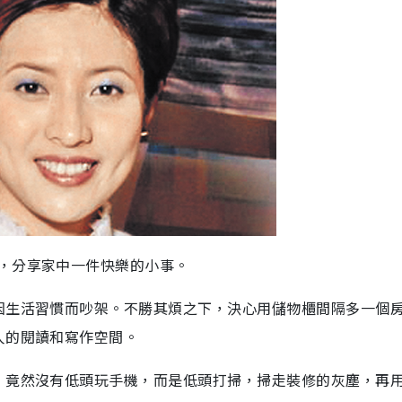
，分享家中一件快樂的小事。
因生活習慣而吵架。不勝其煩之下，決心用儲物櫃間隔多一個
人的閱讀和寫作空間。
，竟然沒有低頭玩手機，而是低頭打掃，掃走裝修的灰塵，再