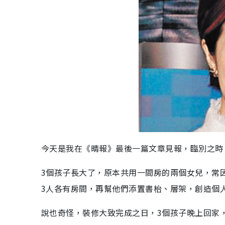
今天是我在《晴報》最後一篇文章見報，臨別之時
3個孩子長大了，原本共用一間房的兩個女兒，常
3人各有房間，再幫他們添置書枱、層架，創造個
說也奇怪，裝修大致完成之日，3個孩子晚上回家