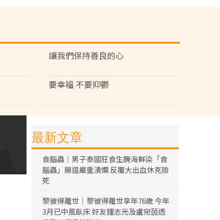
讓我們保持善良的心
要幸福 不要抑鬱
最新文章
食腦蟲｜男子泰國狂食生醃海鮮染「食
腦蟲」腸道嚴重潰爛 反覆大出血休克險
死
黎彼得離世｜黎彼得離世享年76歲 今年
3月已中風臥床 好友鍾志光及盧宛茵透