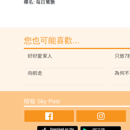
欄名: 每日驚艷
您也可能喜歡...
好好愛家人
只放7
向前走
為何不
晴報 Sky Post