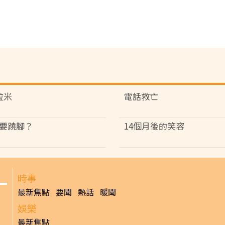
粒米
電話救亡
要蹺腳？
14個月後的笑容
時事
最新焦點
要聞
熱話
暖聞
娛樂
最新焦點