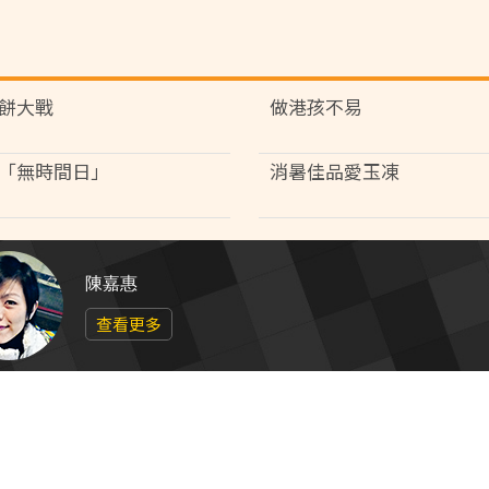
餅大戰
做港孩不易
「無時間日」
消暑佳品愛玉凍
陳嘉惠
查看更多