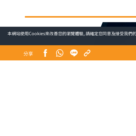
本網站使用Cookies來改善您的瀏覽體驗, 請確定您同意及接受我們
分享
從收到《晴報》印刷版將於9月15日後停刊的消
報》於2014年開這個專欄給我。當時我在亞洲區為J
本港首個飲食教育。幸運地飲食教育工作一直十分