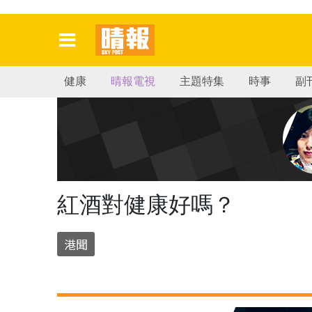
健康
晴報電視
主題特集
時事
副
紅酒對健康好嗎？
港聞