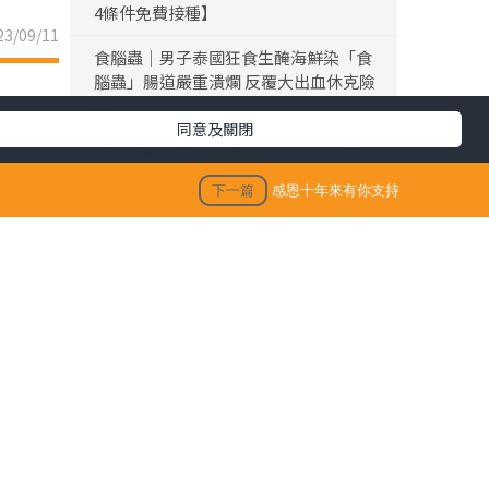
4條件免費接種】
3/09/11
食腦蟲｜男子泰國狂食生醃海鮮染「食
腦蟲」腸道嚴重潰爛 反覆大出血休克險
死
同意及關閉
黎彼得離世｜黎彼得離世享年76歲 今年
3月已中風臥床 好友鍾志光及盧宛茵透
下一篇
感恩十年來有你支持
露黎彼得最後時光
陳浚霆｜《愛回家》風少陳浚霆歐遊行
山出事 1原因全身爆紅疹極恐怖 險「毀
容」急回港求醫【附皮膚科醫生夏日防
蟲貼士】
「生活晴報 今期至HIT推介」
《晴
生活訊息
琳琳推動
保單逆按自製長糧 | 充裕退休儲備 + 保
食物到