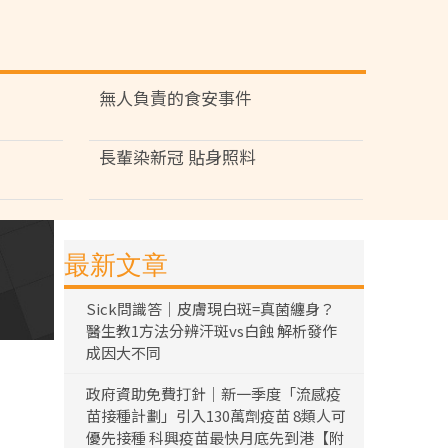
無人負責的食安事件
長輩染新冠 貼身照料
最新文章
Sick問識答｜皮膚現白斑=真菌纏身？
醫生教1方法分辨汗斑vs白蝕 解析發作
成因大不同
政府資助免費打針｜新一季度「流感疫
苗接種計劃」引入130萬劑疫苗 8類人可
優先接種 科興疫苗最快月底先到港【附