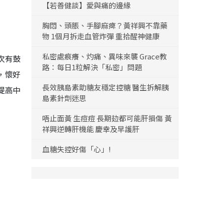
【若善健談】愛與痛的邊緣
胸悶、頭脹、手腳麻痺？黃祥興不靠藥
物 1個月拆走血管炸彈 重拾醒神健康
私密處痕癢、灼痛、異味來襲 Grace教
次有鼓
路：每日1粒解決「私密」問題
，懷好
長效胰島素助糖友穩定控糖 醫生拆解胰
提高中
島素針劑迷思
唔止面黃 生痘痘 長期攰都可能肝損傷 黃
祥興逆轉肝機能 慶幸及早護肝
血糖失控好傷「心」!