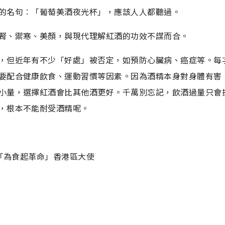
的名句︰「葡萄美酒夜光杯」，應該人人都聽過。
腎、禦寒、美顏，與現代理解紅酒的功效不謀而合。
，但近年有不少「好處」被否定，如預防心臟病、癌症等。每
要配合健康飲食、運動習慣等因素。因為酒精本身對身體有害
小量，選擇紅酒會比其他酒更好。千萬別忘記，飲酒過量只會
，根本不能耐受酒精呢。
、「為食起革命」香港區大使