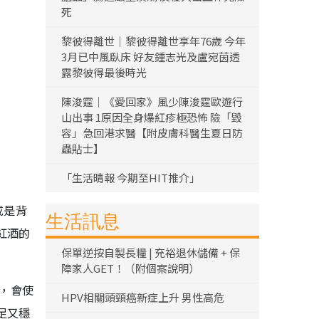
死
黎彼得離世｜黎彼得離世享年76歲 今年
3月已中風臥床 好友鍾志光及盧宛茵透
露黎彼得最後時光
陳浚霆｜《愛回家》風少陳浚霆歐遊行
山出事 1原因全身爆紅疹極恐怖 險「毀
容」急回港求醫【附皮膚科醫生夏日防
蟲貼士】
「生活晴報 今期至HIT推介」
或是背
生活訊息
紅酒的
保單逆按自製長糧 | 充裕退休儲備 + 保
障家人GET！（附個案說明）
酒，會使
HPV相關頭頸癌新症上升 男性高危
足又穩