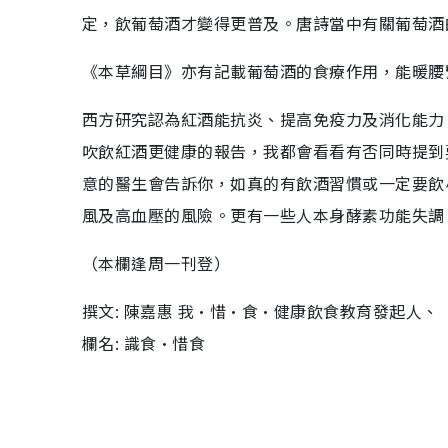
定，飲葡萄酒才變得更普及。唐詩當中有關葡萄酒
《本草綱目》亦有記載葡萄酒的食療作用，能暖腰
西方研究認為紅酒能抗炎、提高免疫力及消化能力
吹飲紅酒更健康的報告，我都會看看有否同時提到
意的醫生會告訴你，如真的有飲酒習慣或一定要飲
風及高血壓的風險。更有一些人本身酵素功能失調
（本欄逢周一刊登）
撰文: 陳嘉惠 我•惜•食•健康飲食教育發起人
欄名: 識食•惜食