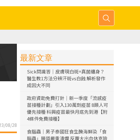
最新文章
Sick問識答｜皮膚現白斑=真菌纏身？
醫生教1方法分辨汗斑vs白蝕 解析發作
成因大不同
政府資助免費打針｜新一季度「流感疫
苗接種計劃」引入130萬劑疫苗 8類人可
優先接種 科興疫苗最快月底先到港【附
4條件免費接種】
3/08/28
食腦蟲｜男子泰國狂食生醃海鮮染「食
腦蟲」腸道嚴重潰爛 反覆大出血休克險