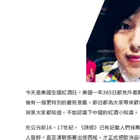
今天是美國全國紅酒日。美國一年365日都充斥
後有一個更特別的慶祝意義，節日都為大家帶來歡
背景大家都知道，不如認識下中國的紅酒小知識。
在公元前16、17世紀，《詩經》已有記載人們
人昏醉。直至漢朝張騫出使西域，才正式把歐洲品