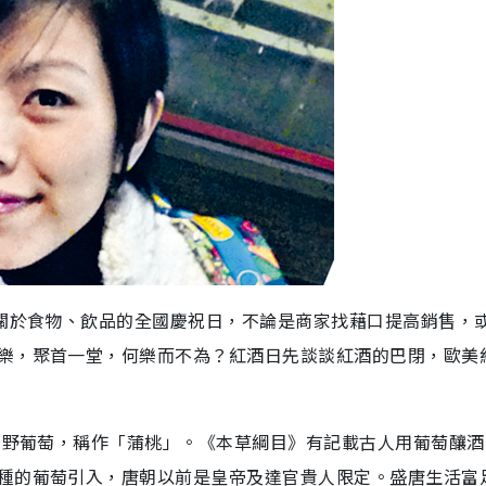
着關於食物、飲品的全國慶祝日，不論是商家找藉口提高銷售，
樂，聚首一堂，何樂而不為？紅酒日先談談紅酒的巴閉，歐美
採集野葡萄，稱作「蒲桃」。《本草綱目》有記載古人用葡萄釀
種的葡萄引入，唐朝以前是皇帝及達官貴人限定。盛唐生活富