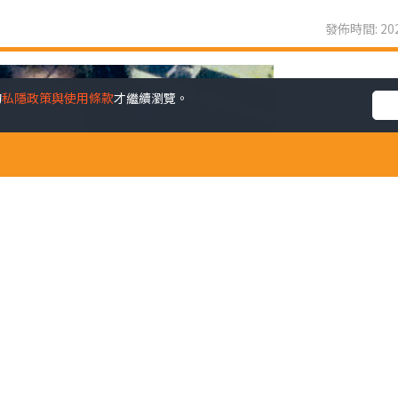
發佈時間: 202
的
私隱政策與使用條款
才繼續瀏覽。
息，至今不足一個月，今天是我在這裏的最後一篇了。首先感激
amie Oliver組織各地飲食教育義工工作，在香港找來拍檔
順利，更發行了一本中英對照的飲食教育專書，從烹飪、認識