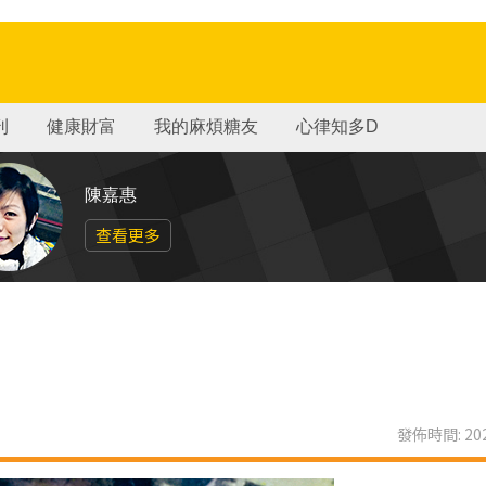
刊
健康財富
我的麻煩糖友
心律知多D
陳嘉惠
查看更多
發佈時間: 202