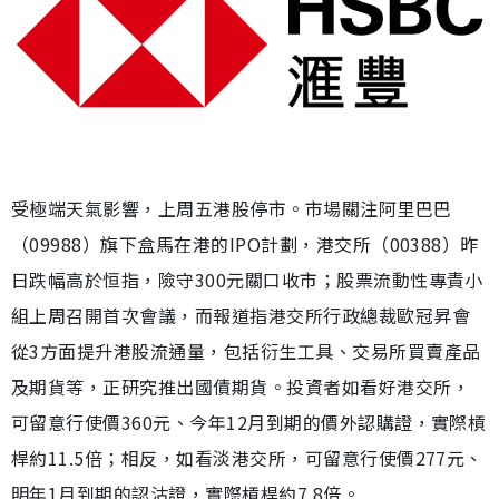
受極端天氣影響，上周五港股停市。市場關注阿里巴巴
（09988）旗下盒馬在港的IPO計劃，港交所（00388）昨
日跌幅高於恒指，險守300元關口收市；股票流動性專責小
組上周召開首次會議，而報道指港交所行政總裁歐冠昇會
從3方面提升港股流通量，包括衍生工具、交易所買賣產品
及期貨等，正研究推出國債期貨。投資者如看好港交所，
可留意行使價360元、今年12月到期的價外認購證，實際槓
桿約11.5倍；相反，如看淡港交所，可留意行使價277元、
明年1月到期的認沽證，實際槓桿約7.8倍。