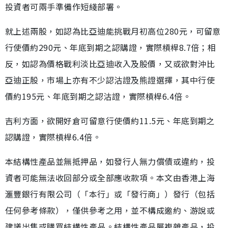
投資者可兩手準備作短綫部署。
就上述兩股，如認為比亞迪能挑戰月初高位280元，可留意
行使價約290元、年底到期之認購證，實際槓桿8.7倍；相
反，如認為價格戰利淡比亞迪收入及股價，又或欲對沖比
亞迪正股，市場上亦有不少認沽證及熊證選擇，其中行使
價約195元、年底到期之認沽證，實際槓桿6.4倍。
吉利方面，欲開好倉可留意行使價約11.5元、年底到期之
認購證，實際槓桿6.4倍。
本結構性產品並無抵押品，如發行人無力償債或違約，投
資者可能無法收回部分或全部應收款項。本文由香港上海
滙豐銀行有限公司（「本行」或「發行商」）發行（包括
任何參考條款），僅供參考之用，並不構成邀約、游說或
建議出售或購買結構性產品。結構性產品屬複雜產品，投