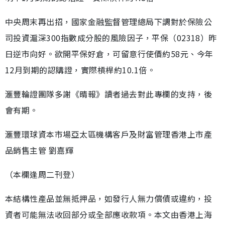
中央周末再出招，國家金融監督管理總局下調對於保險公
司投資滬深300指數成分股的風險因子，平保（02318）昨
日逆市向好。欲開平保好倉，可留意行使價約58元、今年
12月到期的認購證，實際槓桿約10.1倍。
滙豐輪證團隊多謝《晴報》讀者過去對此專欄的支持，後
會有期。
滙豐環球資本市場亞太區機構客戶及財富管理香港上市產
品銷售主管 劉嘉輝
（本欄逢周二刊登）
本結構性產品並無抵押品，如發行人無力償債或違約，投
資者可能無法收回部分或全部應收款項。本文由香港上海