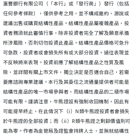
滙豐銀行有限公司（「本行」或「發行商」）發行（包括
任何參考條款），僅供參考之用，並不構成邀約、游說或
建議出售或購買結構性產品。結構性產品屬複雜產品，投
資者務須就此審慎行事，除非投資者完全了解及願意承擔
所涉風險，否則切勿投資此產品。結構性產品價格可急升
可急跌，投資者或會損失所有或大部分投資。過往表現並
不反映將來表現。投資前應了解結構性產品之性質及風
險，並詳閱有關上市文件，獨立決定是否適合自己，若需
要應諮詢專業建議。本行及其委任之流通量提供者可能是
結構性產品的唯一市場參與者，而結構性產品的二級市場
可能有限。謹請注意，牛熊證設有強制收回機制，因此有
可能提早終止，在此情況下（i）N類牛熊證投資者會損失
於牛熊證的全部投資；而（ii）R類牛熊證之剩餘價值則可
能為零。作者為金管局及證監會持牌人士，並無就結構性