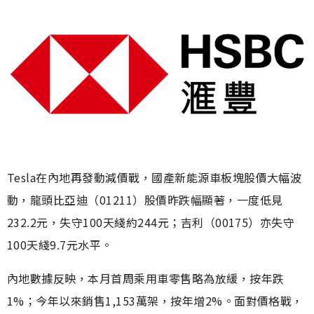
Tesla在內地再發動減價戰，國產新能源車板塊股價大幅波
動，龍頭比亞迪（01211）股價昨跌幅顯著，一度低見
232.2元，失守100天綫約244元；吉利（00175）亦失守
100天綫9.7元水平。
內地數據反映，本月首周乘用車零售略為放緩，按年跌
1%；今年以來銷售1,153萬架，按年增2%。面對價格戰，