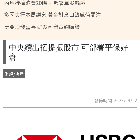
內地推擴消費20條 可部署車股輪證
多國央行本周議息 黃金對息口敏感值關注
比亞迪發盈喜 好友可留意認購證
中央續出招提振股市 可部署平保好
倉
財經/地產
發佈時間: 2023/09/12