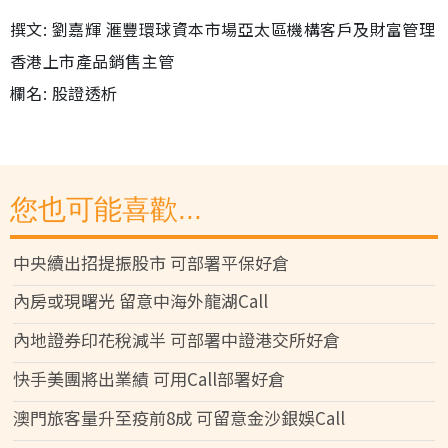
撰文: 劉嘉輝 滙豐環球資本市場亞太區機構客戶及財富管理
香港上市產品銷售主管
欄名: 股證透析
您也可能喜歡...
中央續出招提振股市 可部署平保好倉
內房或現曙光 留意中海外龍湖Call
內地證券印花稅減半 可部署中證港交所好倉
快手美團將出業績 可用Call部署好倉
澳門旅客量升至疫前8成 可留意金沙銀娛Call