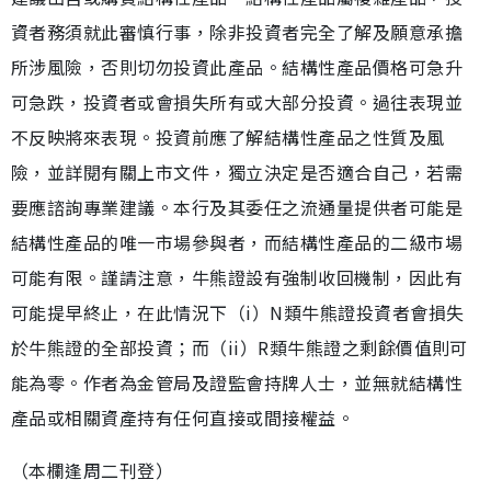
資者務須就此審慎行事，除非投資者完全了解及願意承擔
所涉風險，否則切勿投資此產品。結構性產品價格可急升
可急跌，投資者或會損失所有或大部分投資。過往表現並
不反映將來表現。投資前應了解結構性產品之性質及風
險，並詳閱有關上市文件，獨立決定是否適合自己，若需
要應諮詢專業建議。本行及其委任之流通量提供者可能是
結構性產品的唯一市場參與者，而結構性產品的二級市場
可能有限。謹請注意，牛熊證設有強制收回機制，因此有
可能提早終止，在此情況下（i）N類牛熊證投資者會損失
於牛熊證的全部投資；而（ii）R類牛熊證之剩餘價值則可
能為零。作者為金管局及證監會持牌人士，並無就結構性
產品或相關資產持有任何直接或間接權益。
（本欄逢周二刊登）