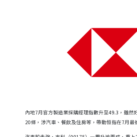
內地7月官方製造業採購經理指數升至49.3，雖
20條，涉汽車、餐飲及住房等，帶動恒指在7月
汽車股走強，吉利（00175）一周升逾兩成，重