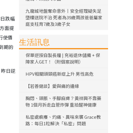
九龍城地盤奪命意外丨安全經理疑失足
墮樓送院不治 死者為39歲兩孩爸爸屬家
昨日跌幅
庭支柱育7歲及3歲子女
3方面提
行使價
生活訊息
月到期的
保單逆按自製長糧 | 充裕退休儲備 + 保
障家人GET！（附個案說明）
）昨日逆
HPV相關頭頸癌新症上升 男性高危
【若善健談】愛與痛的邊緣
胸悶、頭脹、手腳麻痺？黃祥興不靠藥
物 1個月拆走血管炸彈 重拾醒神健康
私密處痕癢、灼痛、異味來襲 Grace教
路：每日1粒解決「私密」問題