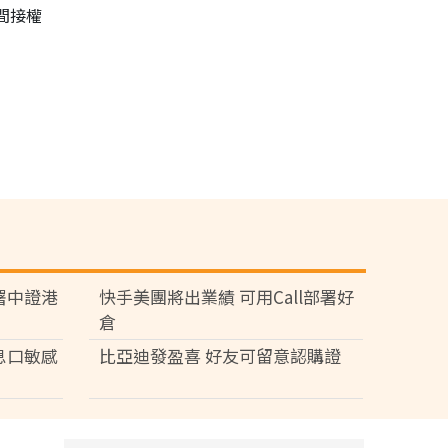
間接權
署中證港
快手美團將出業績 可用Call部署好
倉
息口敏感
比亞迪發盈喜 好友可留意認購證