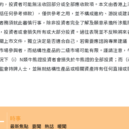
約，投資者可能無法收回部分或全部應收款項。本文由香港上
括任何參考條款），僅供參考之用，並不構成邀約、游說或建
者務須就此審慎行事，除非投資者完全了解及願意承擔所涉風
，投資者或會損失所有或大部分投資。過往表現並不反映將來
關上市文件，獨立決定是否適合自己，若需要應諮詢專業建議
市場參與者，而結構性產品的二級市場可能有限。謹請注意，
下（i）N類牛熊證投資者會損失於牛熊證的全部投資；而（i
監會持牌人士，並無就結構性產品或相關資產持有任何直接或
時事
最新焦點
要聞
熱話
暖聞