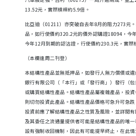
13.52元，實際槓桿約5.9倍。
比亞迪（01211）亦突破自去年8月的阻力27
品，如行使價約320.2元的價外認購證18094，
今年12月到期的認沽證，行使價約230.3元，實際槓
（本欄逢周二刊登）
本結構性產品並無抵押品，如發行人無力償債或違
銀行有限公司（「本行」或「發行商」）發行（包
或購買結構性產品。結構性產品屬複雜產品，投資
則切勿投資此產品。結構性產品價格可急升可急跌
投資前應了解結構性產品之性質及風險，並詳閱有
及其委任之流通量提供者可能是結構性產品的唯一
設有強制收回機制，因此有可能提早終止，在此情況