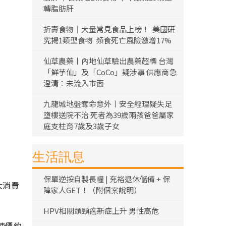
轉脂肪肝
折壽食物｜大量常見食品上榜！ 美國研
究揭1類型食物 頻食死亡風險激增17%
仙草農藥丨內地仙草驗出農藥超標 台灣
「鮮芋仙」及「CoCo」疑涉事 供應商急
澄清：未流入市面
九龍城地盤奪命意外丨安全經理疑失足
墮樓送院不治 死者為39歲兩孩爸爸屬家
庭支柱育7歲及3歲子女
生活訊息
保單逆按自製長糧 | 充裕退休儲備 + 保
大消費
障家人GET！（附個案說明）
HPV相關頭頸癌新症上升 男性高危
使價約