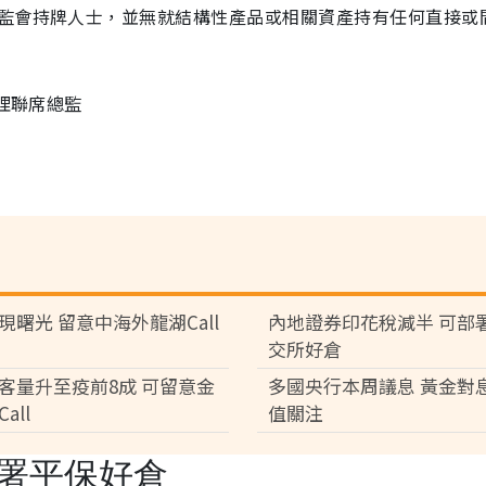
監會持牌人士，並無就結構性產品或相關資產持有任何直接或
理聯席總監
現曙光 留意中海外龍湖Call
內地證券印花稅減半 可部
交所好倉
客量升至疫前8成 可留意金
多國央行本周議息 黃金對
all
值關注
部署平保好倉