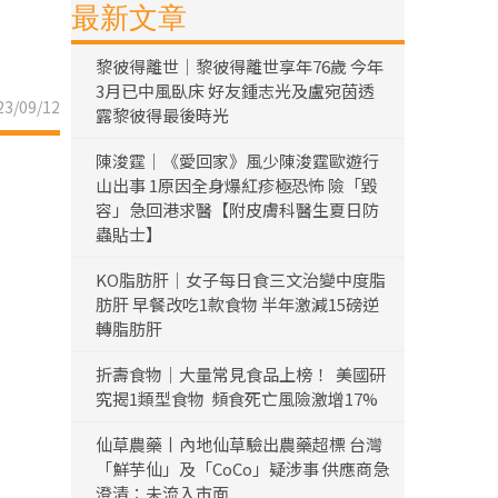
最新文章
黎彼得離世｜黎彼得離世享年76歲 今年
3月已中風臥床 好友鍾志光及盧宛茵透
3/09/12
露黎彼得最後時光
陳浚霆｜《愛回家》風少陳浚霆歐遊行
山出事 1原因全身爆紅疹極恐怖 險「毀
容」急回港求醫【附皮膚科醫生夏日防
蟲貼士】
KO脂肪肝｜女子每日食三文治變中度脂
肪肝 早餐改吃1款食物 半年激減15磅逆
轉脂肪肝
折壽食物｜大量常見食品上榜！ 美國研
究揭1類型食物 頻食死亡風險激增17%
仙草農藥丨內地仙草驗出農藥超標 台灣
「鮮芋仙」及「CoCo」疑涉事 供應商急
澄清：未流入市面