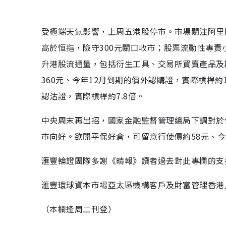
受極端天氣影響，上周五港股停市。市場關注阿里巴巴
高於恒指，險守300元關口收市；股票流動性專
升港股流通量，包括衍生工具、交易所買賣產品及
360元、今年12月到期的價外認購證，實際槓桿約
認沽證，實際槓桿約7.8倍。
中央周末再出招，國家金融監督管理總局下調對於保
市向好。欲開平保好倉，可留意行使價約58元、今年
滙豐輪證團隊多謝《晴報》讀者過去對此專欄的支
滙豐環球資本市場亞太區機構客戶及財富管理香港
（本欄逢周二刊登）