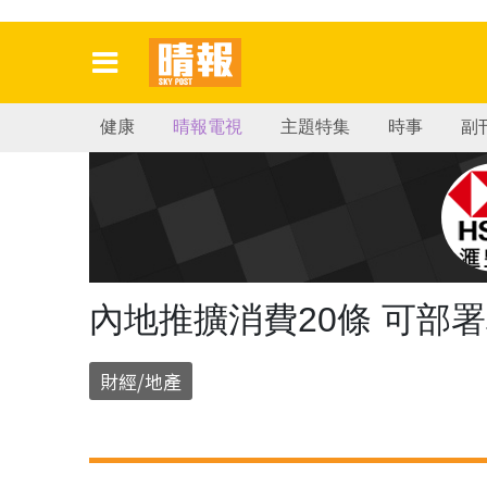
健康
晴報電視
主題特集
時事
副
內地推擴消費20條 可部
財經/地產