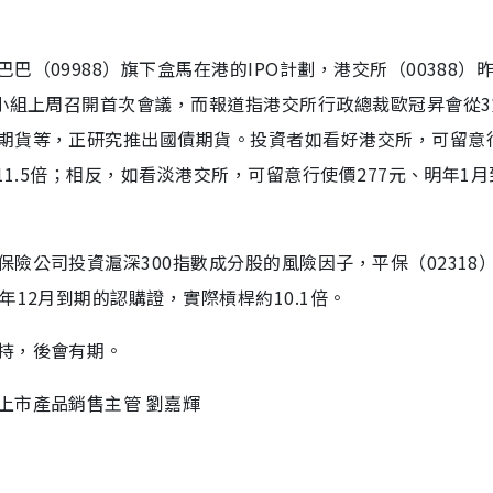
（09988）旗下盒馬在港的IPO計劃，港交所（00388）
責小組上周召開首次會議，而報道指港交所行政總裁歐冠昇會從
期貨等，正研究推出國債期貨。投資者如看好港交所，可留意
11.5倍；相反，如看淡港交所，可留意行使價277元、明年1
險公司投資滬深300指數成分股的風險因子，平保（02318
12月到期的認購證，實際槓桿約10.1倍。
持，後會有期。
上市產品銷售主管 劉嘉輝