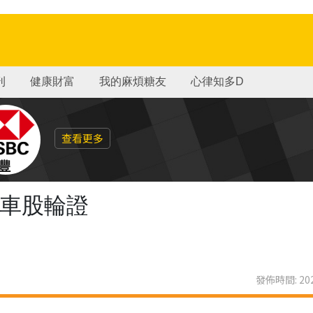
刊
健康財富
我的麻煩糖友
心律知多D
查看更多
署車股輪證
發佈時間: 202