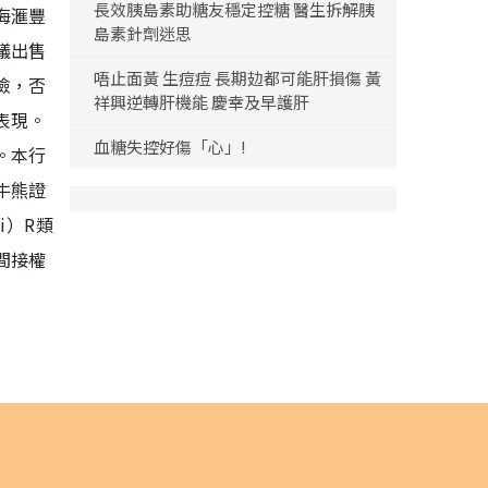
長效胰島素助糖友穩定控糖 醫生拆解胰
海滙豐
島素針劑迷思
議出售
唔止面黃 生痘痘 長期攰都可能肝損傷 黃
險，否
祥興逆轉肝機能 慶幸及早護肝
表現。
血糖失控好傷「心」!
。本行
牛熊證
i）R類
間接權