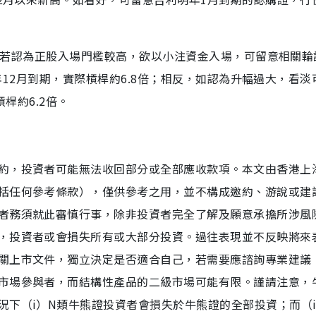
3元。若認為正股入場門檻較高，欲以小注資金入場，可留意相關輪
今年12月到期，實際槓桿約6.8倍；相反，如認為升幅過大，看淡
桿約6.2倍。
約，投資者可能無法收回部分或全部應收款項。本文由香港上
括任何參考條款），僅供參考之用，並不構成邀約、游說或建
者務須就此審慎行事，除非投資者完全了解及願意承擔所涉風
，投資者或會損失所有或大部分投資。過往表現並不反映將來
關上市文件，獨立決定是否適合自己，若需要應諮詢專業建議
市場參與者，而結構性產品的二級市場可能有限。謹請注意，
下（i）N類牛熊證投資者會損失於牛熊證的全部投資；而（i