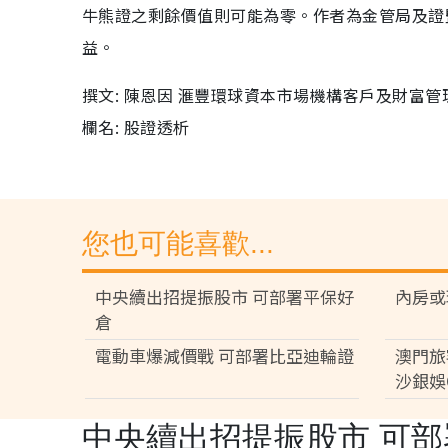
牛熊證之剩餘價值則可能為零。作者為金管局及證
益。
撰文: 陳恩因 滙豐環球資本市場機構客戶及財富管
欄名: 股證透析
您也可能喜歡...
中央續出招提振股市 可部署平保好
內房或
倉
電動車爆減價戰 可部署比亞迪輪證
澳門旅
沙銀娛C
中央續出招提振股市 可