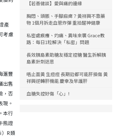
【若善健談】愛與痛的邊緣
胸悶、頭脹、手腳麻痺？黃祥興不靠藥
物 1個月拆走血管炸彈 重拾醒神健康
證產
可考慮
私密處痕癢、灼痛、異味來襲 Grace教
路：每日1粒解決「私密」問題
長效胰島素助糖友穩定控糖 醫生拆解胰
島素針劑迷思
海滙豐
唔止面黃 生痘痘 長期攰都可能肝損傷 黃
祥興逆轉肝機能 慶幸及早護肝
議出售
險，否
血糖失控好傷「心」!
表現。
。本行
牛熊證
i）R類