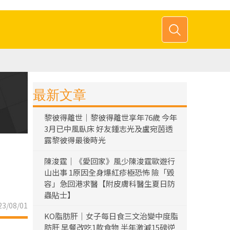
最新文章
黎彼得離世｜黎彼得離世享年76歲 今年
3月已中風臥床 好友鍾志光及盧宛茵透
露黎彼得最後時光
陳浚霆｜《愛回家》風少陳浚霆歐遊行
山出事 1原因全身爆紅疹極恐怖 險「毀
容」急回港求醫【附皮膚科醫生夏日防
蟲貼士】
3/08/01
KO脂肪肝｜女子每日食三文治變中度脂
肪肝 早餐改吃1款食物 半年激減15磅逆