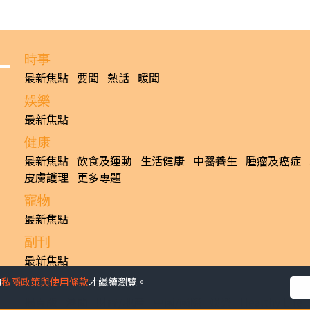
時事
最新焦點
要聞
熱話
暖聞
娛樂
最新焦點
健康
最新焦點
飲食及運動
生活健康
中醫養生
腫瘤及癌症
皮膚護理
更多專題
寵物
最新焦點
副刊
最新焦點
的
私隱政策與使用條款
才繼續瀏覽。
日報
揭頁版
港聞
財經/地產
中國/國際
娛樂
Healthy Life