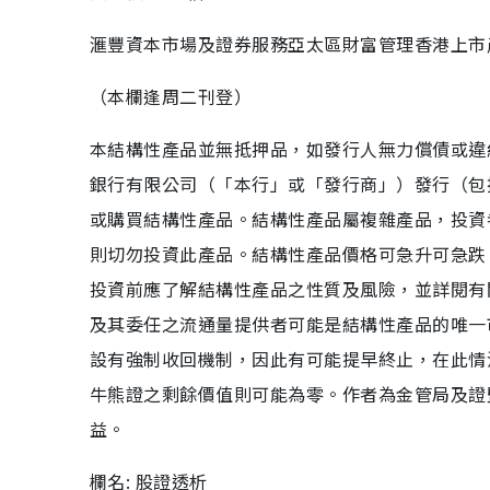
滙豐資本市場及證券服務亞太區財富管理香港上市
（本欄逢周二刊登）
本結構性產品並無抵押品，如發行人無力償債或違
銀行有限公司（「本行」或「發行商」）發行（包
或購買結構性產品。結構性產品屬複雜產品，投資
則切勿投資此產品。結構性產品價格可急升可急跌
投資前應了解結構性產品之性質及風險，並詳閱有
及其委任之流通量提供者可能是結構性產品的唯一
設有強制收回機制，因此有可能提早終止，在此情況
牛熊證之剩餘價值則可能為零。作者為金管局及證
益。
欄名: 股證透析