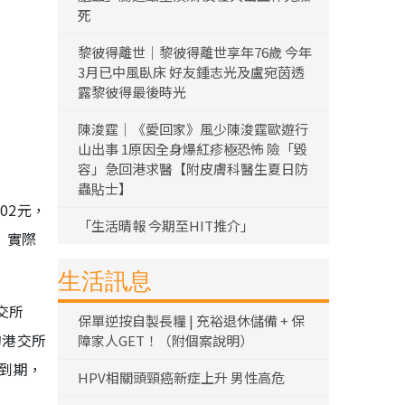
死
黎彼得離世｜黎彼得離世享年76歲 今年
3月已中風臥床 好友鍾志光及盧宛茵透
露黎彼得最後時光
陳浚霆｜《愛回家》風少陳浚霆歐遊行
山出事 1原因全身爆紅疹極恐怖 險「毀
容」急回港求醫【附皮膚科醫生夏日防
蟲貼士】
02元，
「生活晴報 今期至HIT推介」
，實際
生活訊息
交所
保單逆按自製長糧 | 充裕退休儲備 + 保
的港交所
障家人GET！（附個案說明）
月到期，
HPV相關頭頸癌新症上升 男性高危