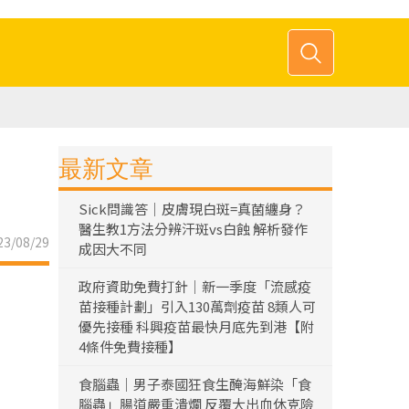
最新文章
Sick問識答｜皮膚現白斑=真菌纏身？
醫生教1方法分辨汗斑vs白蝕 解析發作
3/08/29
成因大不同
政府資助免費打針｜新一季度「流感疫
苗接種計劃」引入130萬劑疫苗 8類人可
優先接種 科興疫苗最快月底先到港【附
4條件免費接種】
食腦蟲｜男子泰國狂食生醃海鮮染「食
腦蟲」腸道嚴重潰爛 反覆大出血休克險