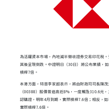
為活躍資本市場，內地減半徵收證券交易印花稅。受消
其後呈現倒跌。中證明日（30日）將公布業績，如
槓桿7倍。
本港方面，特首李家超表示，將由財政司司長陳茂
（00388）股價曾造高近8%，一度觸及310.6
認購證，明年4月到期，實際槓桿7.6倍；相反，
實際槓桿7.6倍。