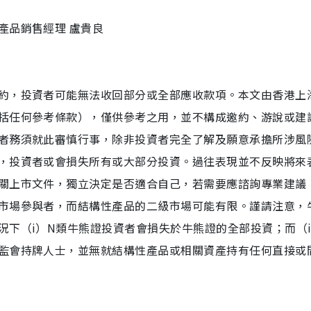
產品銷售經理 盧貴良
約，投資者可能無法收回部分或全部應收款項。本文由香港上
括任何參考條款），僅供參考之用，並不構成邀約、游說或建
者務須就此審慎行事，除非投資者完全了解及願意承擔所涉風
，投資者或會損失所有或大部分投資。過往表現並不反映將來
關上市文件，獨立決定是否適合自己，若需要應諮詢專業建議
市場參與者，而結構性產品的二級市場可能有限。謹請注意，
下（i）N類牛熊證投資者會損失於牛熊證的全部投資；而（i
監會持牌人士，並無就結構性產品或相關資產持有任何直接或