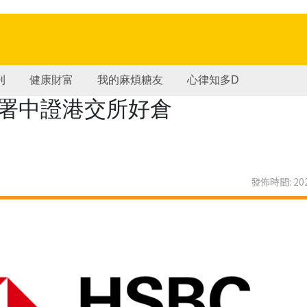
刊
健康財富
我的麻煩糖友
心律知多D
部署中證港交所好倉
發佈時間: 202