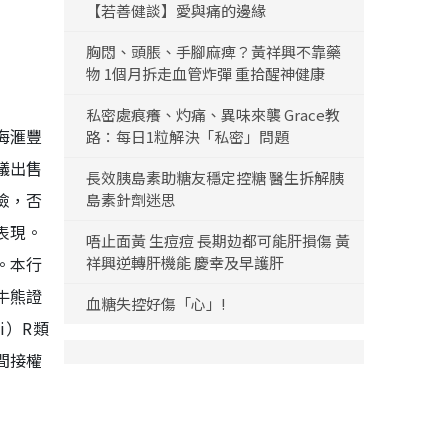
【若善健談】愛與痛的邊緣
胸悶、頭脹、手腳麻痺？黃祥興不靠藥
物 1個月拆走血管炸彈 重拾醒神健康
私密處痕癢、灼痛、異味來襲 Grace教
海滙豐
路：每日1粒解決「私密」問題
議出售
長效胰島素助糖友穩定控糖 醫生拆解胰
險，否
島素針劑迷思
表現。
唔止面黃 生痘痘 長期攰都可能肝損傷 黃
。本行
祥興逆轉肝機能 慶幸及早護肝
牛熊證
血糖失控好傷「心」!
i）R類
間接權