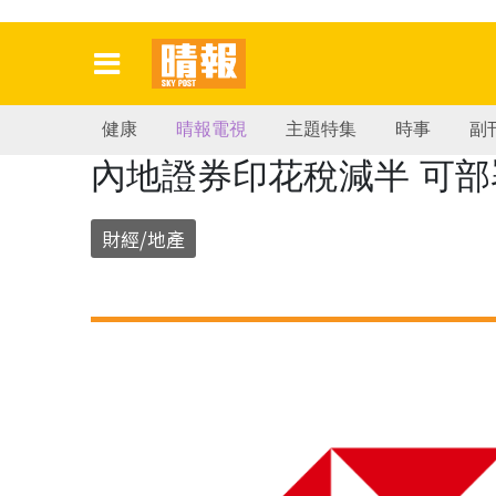
健康
晴報電視
主題特集
時事
副
內地證券印花稅減半 可
財經/地產