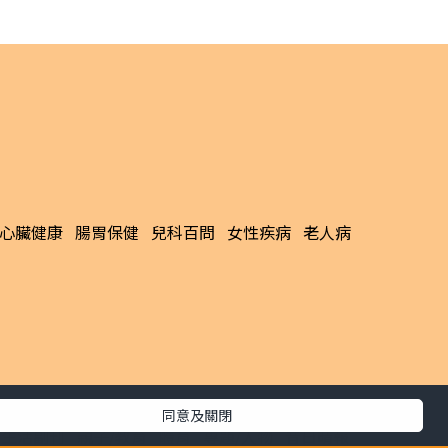
心臟健康
腸胃保健
兒科百問
女性疾病
老人病
同意及關閉
生活副刊
親子/教育
體育
專題/人物
昔日晴報