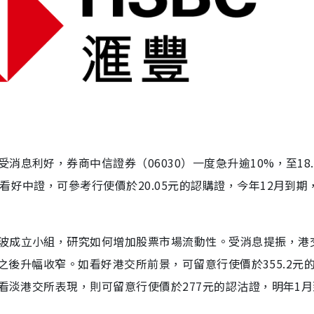
息利好，券商中信證券（06030）一度急升逾10%，至18.
看好中證，可參考行使價於20.05元的認購證，今年12月到期
波成立小組，研究如何增加股票市場流動性。受消息提振，港
元，之後升幅收窄。如看好港交所前景，可留意行使價於355.2元
如看淡港交所表現，則可留意行使價於277元的認沽證，明年1