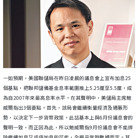
一如預期，美國聯儲局在昨日凌晨的議息會上宣布加息25
個基點，把聯邦儲備基金息率範圍推上5.25厘至5.5厘，成
為自2007年來最高息率水平。在其聲明中，美儲局主席鮑
威爾指出3個要點。首先，該局會繼續衡量經濟及通脹形
勢，以決定下一步貨幣政策。此話基本上與6月份議息會的
聲明一致，而正因為此，所以鮑威爾指9月份議息會不能排
除繼續加息又或停加息的可能，全視乎當時數據而定。其