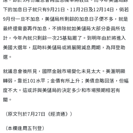
下的加息日子就只有9月21日、11月2日及12月14日，倘若
9月份一旦不加息，美儲局所剩餘的加息日子便不多，就是
最終還需要再作加息，不排除就如美儲局大部分委員所估
計，今年內就只剩餘一次25基點罷了。到明年由於將進入
美國大選年，屆時料美儲局或將展開減息周期，為拜登助
選。
就議息會後所見，國際金融市場變化未見太大。美滙明顯
轉弱，靠近101水平；金價有所上升；美債息略回落，但幅
度不大。這或許與美儲局的決定多少和市場預期相若有
關。
（原文刊於7月27日《經濟通》）
（本欄逢周五刊登）