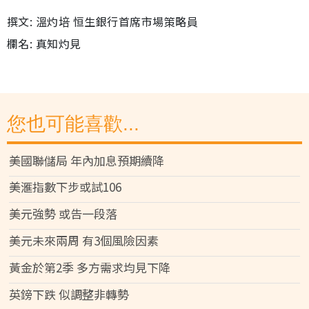
撰文: 溫灼培 恒生銀行首席市場策略員
欄名: 真知灼見
您也可能喜歡...
美國聯儲局 年內加息預期續降
美滙指數下步或試106
美元強勢 或告一段落
美元未來兩周 有3個風險因素
黃金於第2季 多方需求均見下降
英鎊下跌 似調整非轉勢