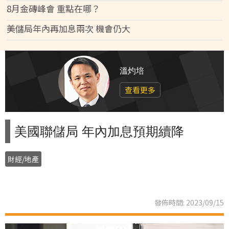
8月金磚峰會 重點在哪？
美儲局年內再加息兩次 機會仍大
溫灼培
查看更多
美國聯儲局 年內加息預期續降
財經/地產
發佈時間: 2023/09/15