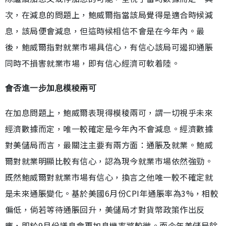
次，在減息的問題上，鮑威爾指當該局覺得是適合時候減
息，該局便會減息，但這時候相信不會是在今年內。最
後，鮑威爾指對就業市場具信心，有信心該局可遏抑通脹
同時不損害就業市場，即有信心經濟可軟着陸。
會否進一步加息模稜兩可
在加息問題上，鮑威爾表現得模稜兩可，謂一切視乎未來
經濟數據而定，唯一較確定是今年內不會減息。經濟數據
對美儲局而言，最關注主要有兩方面：通脹及就業。鮑威
爾對就業明顯比較有信心，認為現今就業市場依然強勁。
既然鮑威爾對就業市場有信心，換言之他唯一較不確定就
是未來通脹變化。基於美國6月份CPI年通脹率為3%，相較
偏低，倘若等待通脹回升，美儲局才對貨幣政策作出反
應，即於9月份議息會再加息機率將較微。而今年美儲局餘