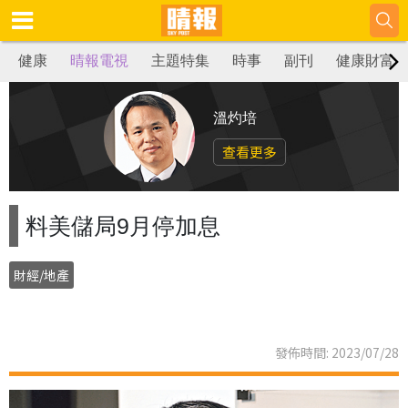
健康
晴報電視
主題特集
時事
副刊
健康財富
溫灼培
查看更多
料美儲局9月停加息
財經/地產
發佈時間: 2023/07/28