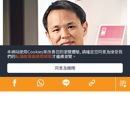
本網站使用Cookies來改善您的瀏覽體驗, 請確定您同意及接受我
們的
私隱政策與使用條款
才繼續瀏覽。
同意及關閉
受油價上升拉動及與去年一個較低通脹基數作比較，美國8
月份CPI年通脹率攀上3.7%水平，較7月份的3.2%大幅上
揚；至於扣除食品及能源的核心年通脹率則為4.3%，較7月
份的4.7%顯著回落。兩個數字大致符合市場預期，相信數
字不足以使美國聯儲局下周議息會有逼切性加息壓力，但
也不能完全在今年內放棄加息的需要。換言之，於下周議