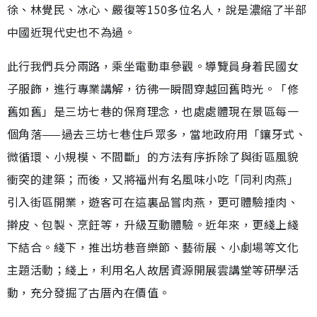
徐、林覺民、冰心、嚴復等150多位名人，說是濃縮了半部
中國近現代史也不為過。
此行我們兵分兩路，乘坐電動車參觀。導覽員身着民國女
子服飾，進行專業講解，彷彿一瞬間穿越回舊時光。「修
舊如舊」是三坊七巷的保育理念，也處處體現在景區每一
個角落——過去三坊七巷住戶眾多，當地政府用「鑲牙式、
微循環、小規模、不間斷」的方法有序拆除了與街區風貌
衝突的建築；而後，又將福州有名風味小吃「同利肉燕」
引入街區開業，遊客可在這裏品嘗肉燕，更可體驗捶肉、
擀皮、包製、烹飪等，升級互動體驗。近年來，更綫上綫
下結合。綫下，推出坊巷音樂節、藝術展、小劇場等文化
主題活動；綫上，利用名人故居資源開展雲講堂等研學活
動，充分發掘了古厝內在價值。