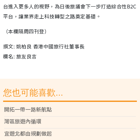
台進入更多人的視野，為日後旅議會下一步打造綜合性B2C
平台，讓業界走上科技轉型之路奠定基礎。
（本欄隔周四刊登）
撰文: 姚柏良 香港中國旅行社董事長
欄名: 旅友良言
您也可能喜歡...
開拓一帶一路新航點
灣區旅遊內循環
宜遊北都由規劃做起