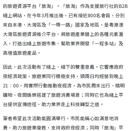
的旅遊資源平台「旅淘」。「旅淘」作為支援旅行社的B2B
綫上網站，在今年3月推出後，已有接近800名會員，分別
來自本港、大灣區及「一帶一路」國家及地區，是粵港澳
大灣區旅遊資源推介平台，將旅遊產業鏈上的各種元素滙
入，打造出綫上旅遊市集，幫助業界開發「一程多站」及
高增值旅遊產品。
因此，此次活動有了綫上、綫下的雙重意義。它響應政府
夜經濟政策，旅遊業同行積極支持，頭兩日均經營到晚上
21︰00，用實際行動推動夜經濟，為市民周末出行、精明
購物、夜間娛樂搭建了旅遊消費場景；同時它也為綫上平
台提供宣傳途徑，助力業界走上科技轉型之道。
筆者希望此次活動能圓滿舉行，市民能稱心如滿意地消
費，助力旅遊業復甦，支持政府夜經濟；同時「旅淘」平