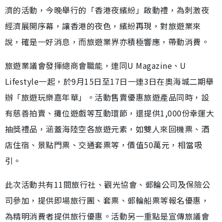
濟的活動，今晚舉行的「香港夜繽紛」啟動禮，為刺激夜
經濟展開序幕，讓香港的夜色，繽紛再現，對旅遊業來
說，確是一好消息，而旅遊業界亦積極響應，帶動消費。
旅遊業議會發揮總商會職能，連同U Magazine、U
Lifestyle一起，於9月15日至17日一連3日在奧海城二期舉
辦「旅遊玩樂嘉年華」。活動售賣優惠旅遊產品同時，設
有慈善拍賣、攤位遊戲等互動環節，還提供1,000份幸運大
抽獎禮品，涵蓋海陸空各旅遊元素，如雙人來回機票、酒
店住宿、景點門票、交通套票等，價值50萬元，相當吸
引。
此次活動共有11間旅行社、觀光協會、郵輪公司及保險公
司參加，提供即場旅行團、套票、郵輪船票等報名優惠，
為精明消費者提供旅行優惠。活動另一重點是宣傳旅議會