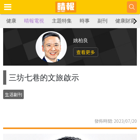
健康
晴報電視
主題特集
時事
副刊
健康財富
姚柏良
查看更多
三坊七巷的文旅啟示
生活副刊
發佈時間: 2023/07/20