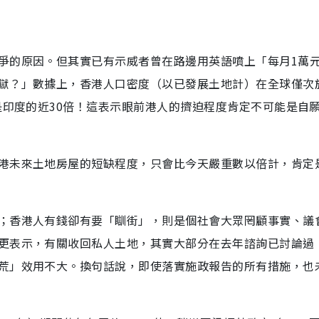
爭的原因。但其實已有示威者曾在路邊用英語噴上「每月1萬
獄？」數據上，香港人口密度（以已發展土地計）在全球僅次
是印度的近30倍！這表示眼前港人的擠迫程度肯定不可能是自
港未來土地房屋的短缺程度，只會比今天嚴重數以倍計，肯定
；香港人有錢卻有要「瞓街」，則是個社會大眾罔顧事實、議
更表示，有關收回私人土地，其實大部分在去年諮詢已討論過
荒」效用不大。換句話說，即使落實施政報告的所有措施，也