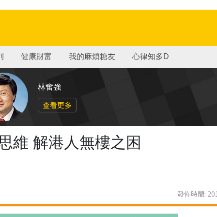
刊
健康財富
我的麻煩糖友
心律知多D
林奮強
查看更多
思維 解港人無樓之困
發佈時間: 201