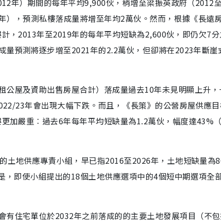
2年）期間的每年平均9,900伙，稍增至梁振英政府（2012至2
022年），預測私樓落成量將增至年均2萬伙。然而，根據《長遠
，2013年至2019年的每年平均短缺為2,600伙，即仍欠7分
預測將逐步增至2021年的2.2萬伙，但卻將在2023年斷崖
租公屋及資助出售房屋合計）落成量過去10年未見明顯上升，
022/23年會出現大幅下跌。而且，《長策》的公營房屋供應
更加嚴重︰過去6年每年平均短缺量為1.2萬伙，幅度達43%
土地供應專責小組，早已指2016至2026年，土地短缺量為8
要的是，即使小組提出的18個土地供應選項中的4個短中期選項全
會有住宅單位於2032年之前落成的的主要土地發展項目（不