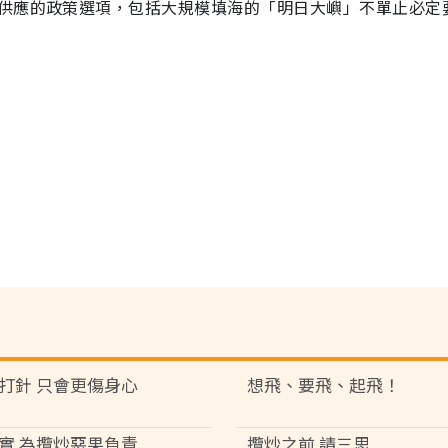
供應的政策選項，包括大規模填海的「明日大嶼」不單止必定
打針 只會更傷身心
想飛、要飛、起飛！
實 為攬炒惡果負責
攬炒之前 請三思