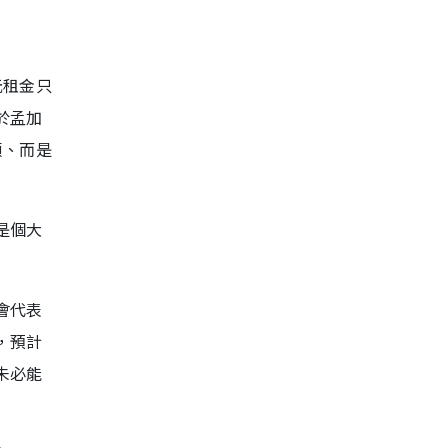
元租金只
於孟加
願、而是
是個大
會代表
，預計
未必能