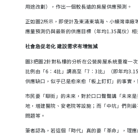
用途改劃），作出一個較長遠的房屋供應預測。
正如圖2所示，即使計及東涌東填海、小蠔灣車廠等近
應量預測仍與最新的供應目標（年均1.35萬伙）相
社會急促老化 建設需求有增無減
圖3把圖2針對私樓的分析在公營房屋系統重複一次，
比例由「6︰4比」調高至「7︰3比」（即年均3.1
供應缺口，似乎已是愈來愈「板上釘釘」的事實，
市民要「瞓街」的未來，對於口口聲聲講「未來是
地，增建醫院、安老院等設施；而「中坑」們則最
問題等。
筆者認為，若這個「時代」真的要「革命」，理應