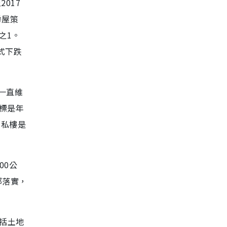
017
房屋策
之1。
式下跌
一直維
目標是年
（私樓是
00公
部落實，
包括土地