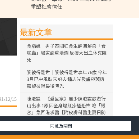
重塑社會信任
最新文章
食腦蟲｜男子泰國狂食生醃海鮮染「食
腦蟲」腸道嚴重潰爛 反覆大出血休克險
死
黎彼得離世｜黎彼得離世享年76歲 今年
3月已中風臥床 好友鍾志光及盧宛茵透
露黎彼得最後時光
陳浚霆｜《愛回家》風少陳浚霆歐遊行
1/12/15
山出事 1原因全身爆紅疹極恐怖 險「毀
容」急回港求醫【附皮膚科醫生夏日防
蟲貼士】
同意及關閉
KO脂肪肝｜女子每日食三文治變中度脂
肪肝 早餐改吃1款食物 半年激減15磅逆