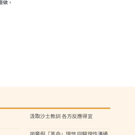
要做，
汲取沙士教訓 各方反應得宜
拋棄假「革命」理想 回歸理性溝通