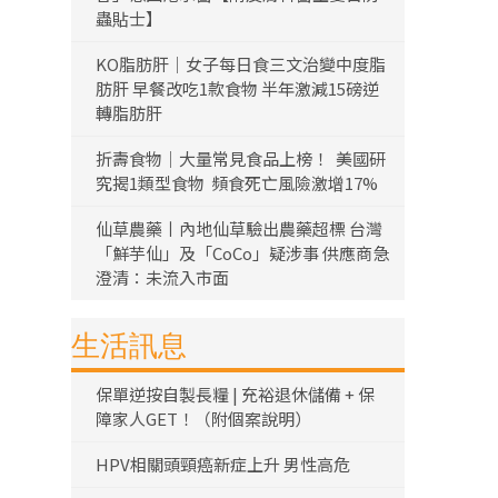
蟲貼士】
KO脂肪肝｜女子每日食三文治變中度脂
肪肝 早餐改吃1款食物 半年激減15磅逆
轉脂肪肝
折壽食物｜大量常見食品上榜！ 美國研
究揭1類型食物 頻食死亡風險激增17%
仙草農藥丨內地仙草驗出農藥超標 台灣
「鮮芋仙」及「CoCo」疑涉事 供應商急
澄清：未流入市面
生活訊息
保單逆按自製長糧 | 充裕退休儲備 + 保
障家人GET！（附個案說明）
HPV相關頭頸癌新症上升 男性高危