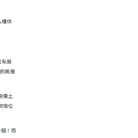
私樓供
公私營
們的房屋
急需土
院宿位
一個！而