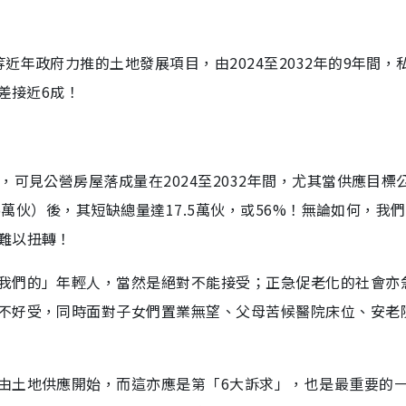
年政府力推的土地發展項目，由2024至2032年的9年間，
差接近6成！
可見公營房屋落成量在2024至2032年間，尤其當供應目標
5萬伙）後，其短缺總量達17.5萬伙，或56%！無論如何，我
難以扭轉！
我們的」年輕人，當然是絕對不能接受；正急促老化的社會亦
不好受，同時面對子女們置業無望、父母苦候醫院床位、安老
由土地供應開始，而這亦應是第「6大訴求」，也是最重要的