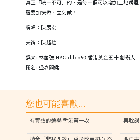
真正「缺一不可」的，是每一個可以增加土地房屋
還要加快做、立刻做！
編輯︰陳展宏
美術︰陳超雄
撰文: 林奮強 HKGolden50 香港黃金五十 創辦人
欄名: 盛衰關鍵
您也可能喜歡...
有實效的選舉 香港第一次
再耽誤
拋棄「非我即敵」 重拾改革初心 不
明白事