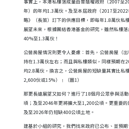
事實上，本港私樓落成量由曾蔭權政府（2007至201
年）的年均1.3萬伙。及至本屆政府（2017至2
略》（長策）訂下的供應目標，即每年1.8萬伙私樓計
展望未來，根據團結香港基金的研究，雖然私樓落成量
40%至1.3萬伙！
公營房屋情況則更令人憂慮︰首先，公營房屋（出
持在1.3萬伙左右；而且與私樓類似，同樣預期在2
均2.8萬伙，換言之，公營房屋的短缺量其實比私樓
2,600伙或15%）﹗（圖1）
那更長遠展望又如何？進行了18個月公眾參與活動的
頃；及至2046年更將擴大至1,200公頃。更重
及至2026年仍短缺400公頃土地。
建基於小組的研究，我們找來政府已公布、並預期