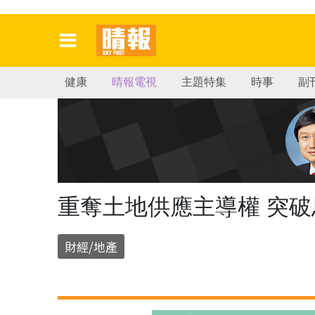
健康
晴報電視
主題特集
時事
副
重奪土地供應主導權 突破
財經/地產