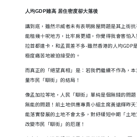
人均GDP雖高 居住密度卻大落後
講到底，雖然示威者未有表明房屋問題是其上街抗
能租幾十呎地方，比牢房更細，你覺得我會害怕入
拉首都達卡，和孟買差不多-雖然香港的人均GDP
極度痛苦地被迫接受的。
而真正的「絕望真相」是︰若我們繼續不作為，本
量市民「瞓街」的結局！
像孟加拉等地，人民「瞓街」單純是個無錢的問題
無能的問題！前土地供應專責小組主席黃遠輝昨天
能落實發展的土地不會太多，對紓緩短中期「土地
改變市民「瞓街」的厄運！