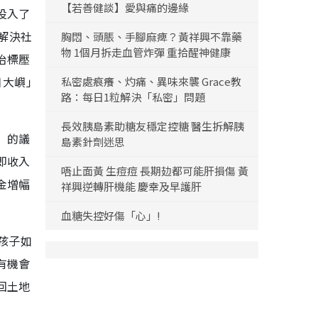
【若善健談】愛與痛的邊緣
投入了
解決社
胸悶、頭脹、手腳麻痺？黃祥興不靠藥
物 1個月拆走血管炸彈 重拾醒神健康
治標壓
日大嶼」
私密處痕癢、灼痛、異味來襲 Grace教
路：每日1粒解決「私密」問題
長效胰島素助糖友穩定控糖 醫生拆解胰
」的議
島素針劑迷思
即收入
唔止面黃 生痘痘 長期攰都可能肝損傷 黃
金增幅
祥興逆轉肝機能 慶幸及早護肝
血糖失控好傷「心」!
孩子如
有機會
回土地