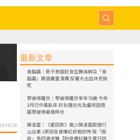
最新文章
食腦蟲｜男子泰國狂食生醃海鮮染「食
腦蟲」腸道嚴重潰爛 反覆大出血休克險
死
黎彼得離世｜黎彼得離世享年76歲 今年
3月已中風臥床 好友鍾志光及盧宛茵透
露黎彼得最後時光
陳浚霆｜《愛回家》風少陳浚霆歐遊行
9/10/18
山出事 1原因全身爆紅疹極恐怖 險「毀
容」急回港求醫【附皮膚科醫生夏日防