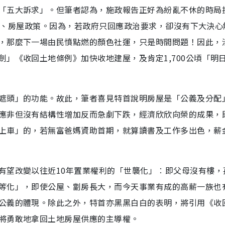
「五大訴求」。但筆者認為，施政報告正好為紛亂不休的時局
的土地、房屋政策。因為，若政府只回應政治要求，卻沒有下大決心
，那麼下一場由民憤點燃的顏色社運，只是時間問題！因此，
」《收回土地條例》加快收地建屋，及肯定1,700公頃「明
遮頭」的功能。故此，筆者喜見特首說明房屋是「公義及分配
應非但沒有結構性增加反而急劇下跌，經濟欣欣向榮的成果，
上車」的，若無富爸媽資助首期，就算讀書及工作多出色，薪
有望改變以往近10年置業權利的「世襲化」︰即父母沒有樓，
等化」，即使公屋、劏房長大，而今天事業有成的高薪一族也
公義的體現。除此之外，特首亦黑黑白白的表明，將引用《收
將勇敢地拿回土地房屋供應的主導權。