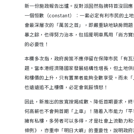
新一份施政報告出爐。反對派固然指摘特首沒回應
一個恒數（constant）︰一套必定有利市民
會最深層次的「萬苦之首」，即嚴重缺地缺房問題
暴之餘，也得努力治本，包括擺明車馬用「尚方寶劍
的必要性！
本欄多次指，政府房策不應停留在保障市民「有瓦
題。當本港經濟隨國家發展結構性增長，但土地供
和樓價的上升，只有置業者能夠全數享受。而未「
也遠遠追不上樓價，必定會氣餒憤怒！
因此，新推出的放寬按揭成數、降低首期要求，終
何高薪也不會夠首期「上車」！隨着入市能力「平
擁有私樓，多勞者可以多得，才是社會上流動力和
條例》，亦重申「明日大嶼」的重要性，說明政府