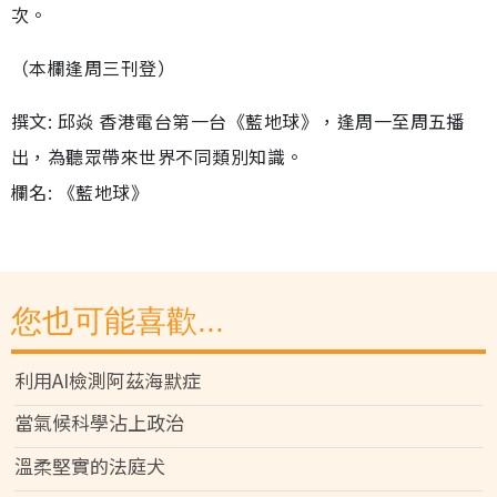
次。
（本欄逢周三刊登）
撰文: 邱焱 香港電台第一台《藍地球》，逢周一至周五播
出，為聽眾帶來世界不同類別知識。
欄名: 《藍地球》
您也可能喜歡...
利用AI檢測阿茲海默症
當氣候科學沾上政治
溫柔堅實的法庭犬