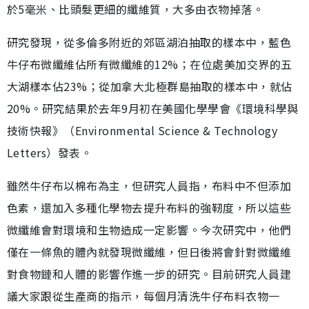
於5毫米、比頭髮更細的纖維質，大多由衣物掉落。
研究發現，從多倫多附近的郊區湖泊抽取的樣本中，藍色
牛仔布微纖維佔所有微纖維的12%；在位處美加交界的五
大湖樣本佔23%；從加拿大北極群島抽取的樣本中，就佔
20%。研究結果於去年9月初在美國化學學會《環境科學與
技術快報》（Environmental Science & Technology
Letters）發表。
雖然牛仔布以棉布為主，但研究人員指，布料中不但添加
色素，還加入多種化學物去提升布料的強靭度，所以這些
微纖維會對環境和生物造成一定影響。今次研究中，他們
僅在一條魚的體內就發現微纖維，但日後將會針對微纖維
對食物鏈和人體的影響作進一步的研究。目前研究人員建
議大家跟從生產商的指示，每個月清洗牛仔布料衣物一