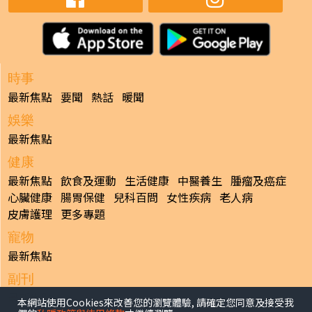
時事
最新焦點
要聞
熱話
暖聞
娛樂
最新焦點
健康
最新焦點
飲食及運動
生活健康
中醫養生
腫瘤及癌症
心臟健康
腸胃保健
兒科百問
女性疾病
老人病
皮膚護理
更多專題
寵物
最新焦點
副刊
最新焦點
本網站使用Cookies來改善您的瀏覽體驗, 請確定您同意及接受我