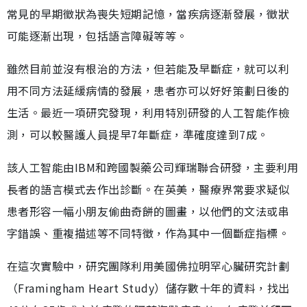
常見的早期徵狀為喪失短期記憶，當疾病逐漸發展，徵狀
可能逐漸出現，包括語言障礙等等。
雖然目前並沒有根治的方法，但若能及早斷症，就可以利
用不同方法延緩病情的發展，患者亦可以好好策劃日後的
生活。最近一項研究發現，利用特別研發的人工智能作檢
測，可以較醫護人員提早7年斷症，準確度達到7成。
該人工智能由IBM和跨國製藥公司輝瑞聯合研發，主要利用
長者的語言模式去作出診斷。在英美，醫療界常要求疑似
患者形容一幅小朋友偷曲奇餅的圖畫，以他們的文法或串
字錯誤、重複描述等不同特徵，作為其中一個斷症指標。
在這次實驗中，研究團隊利用美國佛拉明罕心臟研究計劃
（Framingham Heart Study）儲存數十年的資料，找出