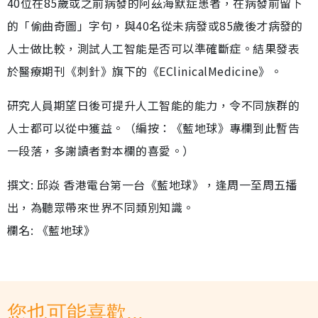
40位在85歲或之前病發的阿茲海默症患者，在病發前留下
的「偷曲奇圖」字句，與40名從未病發或85歲後才病發的
人士做比較，測試人工智能是否可以準確斷症。結果發表
於醫療期刊《刺針》旗下的《EClinicalMedicine》。
研究人員期望日後可提升人工智能的能力，令不同族群的
人士都可以從中獲益。（編按：《藍地球》專欄到此暫告
一段落，多謝讀者對本欄的喜愛。）
撰文: 邱焱 香港電台第一台《藍地球》，逢周一至周五播
出，為聽眾帶來世界不同類別知識。
欄名: 《藍地球》
您也可能喜歡...