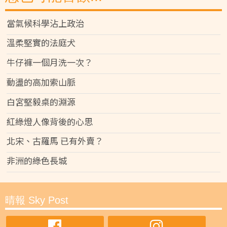
當氣候科學沾上政治
溫柔堅實的法庭犬
牛仔褲一個月洗一次？
動盪的高加索山脈
白宮堅毅桌的淵源
紅綠燈人像背後的心思
北宋、古羅馬 已有外賣？
非洲的綠色長城
晴報 Sky Post