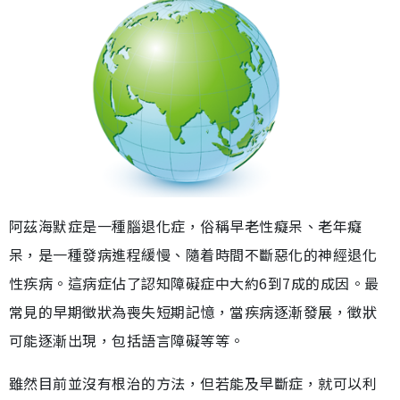
阿茲海默症是一種腦退化症，俗稱早老性癡呆、老年癡
呆，是一種發病進程緩慢、隨着時間不斷惡化的神經退化
性疾病。這病症佔了認知障礙症中大約6到7成的成因。最
常見的早期徵狀為喪失短期記憶，當疾病逐漸發展，徵狀
可能逐漸出現，包括語言障礙等等。
雖然目前並沒有根治的方法，但若能及早斷症，就可以利