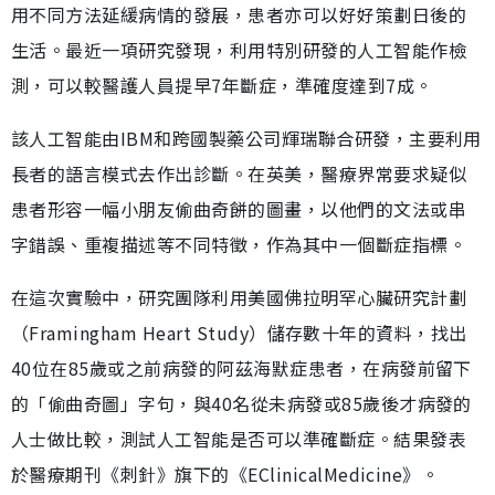
用不同方法延緩病情的發展，患者亦可以好好策劃日後的
生活。最近一項研究發現，利用特別研發的人工智能作檢
測，可以較醫護人員提早7年斷症，準確度達到7成。
該人工智能由IBM和跨國製藥公司輝瑞聯合研發，主要利用
長者的語言模式去作出診斷。在英美，醫療界常要求疑似
患者形容一幅小朋友偷曲奇餅的圖畫，以他們的文法或串
字錯誤、重複描述等不同特徵，作為其中一個斷症指標。
在這次實驗中，研究團隊利用美國佛拉明罕心臟研究計劃
（Framingham Heart Study）儲存數十年的資料，找出
40位在85歲或之前病發的阿茲海默症患者，在病發前留下
的「偷曲奇圖」字句，與40名從未病發或85歲後才病發的
人士做比較，測試人工智能是否可以準確斷症。結果發表
於醫療期刊《刺針》旗下的《EClinicalMedicine》。