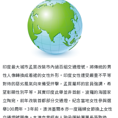
印度最大城市孟買改裝市內過百組交通燈號，將傳統的男
性人像轉換成着裙的女性外形。印度女性遭受嚴重不平等
對待的惡劣風氣向來備受抨擊，孟買屬邦的官員強調，希
望彰顯性別平等。其實印度此舉並非首創，波羅的海國家
立陶宛，前年改裝首都部分交通燈，紀念當地女性參與選
舉100周年。3年前，澳洲墨爾本亦一度藉婦女節換上女性
交通燈號圖像。本港亦曾經有人致函運輸署署長爭取換