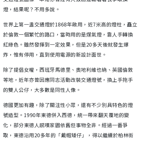
燈，結果呢？不用多說。
世界上第一盞交通燈於1868年啟用，近7米高的燈柱，矗立
於倫敦一個繁忙的路口，當時用的是煤氣燈，靠人手轉換
紅綠色。雖然發揮到一定效果，但是20多天後就發生爆
炸，惟有停用，直到使用電源的新設計面世。
除了提倡女權，西班牙馬德里、奧地利維也納、英國倫敦
等地，近年亦曾因應同志活動改裝交通燈號，換上手拖手
的雙人公仔，大多數是同性人像。
德國更加有趣，除了關注性小眾，還有不少別具特色的燈
號造型。1990年東德併入西德，統一帶來翻天覆地的變
化，部分東德人感嘆家園依舊但事物全非。經過一番爭
取，東德沿用20多年的「戴帽矮仔」，得以繼續於柏林街