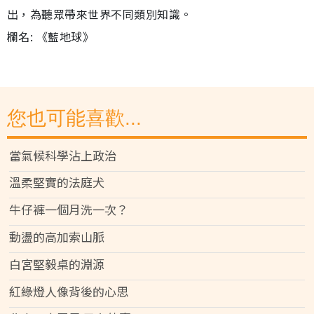
出，為聽眾帶來世界不同類別知識。
欄名: 《藍地球》
您也可能喜歡...
當氣候科學沾上政治
溫柔堅實的法庭犬
牛仔褲一個月洗一次？
動盪的高加索山脈
白宮堅毅桌的淵源
紅綠燈人像背後的心思