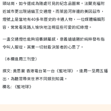
頭站崗，如今還成為隨處可見的紀念品圖案。法蘭克福附
近城市更出現過貓王交通燈。而萊茵河岸邊的美因茲市，
燈號上是當地有40多年歷史的卡通人物，一位媒體編輯形
容，常常看見路人愉快地注視這些可愛的紅綠燈。
一盞交通燈也能夠培養歸屬感，意義遠遠勝於純粹發布指
令叫人服從，其實一切就看決策者的心思了。
（本欄逢周三刊登）
撰文: 黃思蘅 香港電台第一台《藍地球》，逢周一至周五播
出，為聽眾帶來世界不同類別知識。
欄名: 《藍地球》