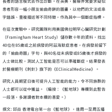
長者的語言模式去作出診斷。在英美，醫療界常要求疑似
患者形容一幅小朋友偷曲奇餅的圖畫，以他們的文法或串
字錯誤、重複描述等不同特徵，作為其中一個斷症指標。
在這次實驗中，研究團隊利用美國佛拉明罕心臟研究計劃
（Framingham Heart Study）儲存數十年的資料，找出
40位在85歲或之前病發的阿茲海默症患者，在病發前留下
的「偷曲奇圖」字句，與40名從未病發或85歲後才病發的
人士做比較，測試人工智能是否可以準確斷症。結果發表
於醫療期刊《刺針》旗下的《EClinicalMedicine》。
研究人員期望日後可提升人工智能的能力，令不同族群的
人士都可以從中獲益。（編按：《藍地球》專欄到此暫告
一段落，多謝讀者對本欄的喜愛。）
撰文: 邱焱 香港電台第一台《藍地球》，逢周一至周五播