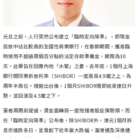
元旦之前，人行突然公布建立「臨時定向降準」，即現金
投放中佔比較高的全國性商業銀行，在春節期間，獲准臨
時使用不超過兩個百分點的法定存款準備金，期限為30
天。此舉旨在回應內地「水緊」之憂，去年底，1個月上海
銀行間同業拆放利率（SHIBOR）一度高見4.9厘之上，為
兩年半高位。措施出台後，1個月SHIBOR隨即結束連日升
勢，並回落至4.5厘之下。
筆者兩周前提過，資金面轉弱一度拖慢港股反彈勢頭。而
在「臨時定向降準」公布後，除SHIBOR外，港元1個月拆
息亦連跌多日，並曾創下近年最大跌幅。滬港通及深港通