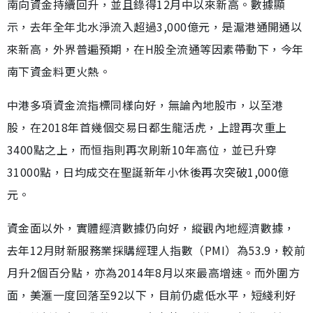
南向資金持續回升，並且錄得12月中以來新高。數據顯
示，去年全年北水淨流入超過3,000億元，是滬港通開通以
來新高，外界普遍預期，在H股全流通等因素帶動下，今年
南下資金料更火熱。
中港多項資金流指標同樣向好，無論內地股市，以至港
股，在2018年首幾個交易日都生龍活虎，上證再次重上
3400點之上，而恒指則再次刷新10年高位，並已升穿
31000點，日均成交在聖誕新年小休後再次突破1,000億
元。
資金面以外，實體經濟數據仍向好，縱觀內地經濟數據，
去年12月財新服務業採購經理人指數（PMI）為53.9，較前
月升2個百分點，亦為2014年8月以來最高增速。而外圍方
面，美滙一度回落至92以下，目前仍處低水平，短綫利好