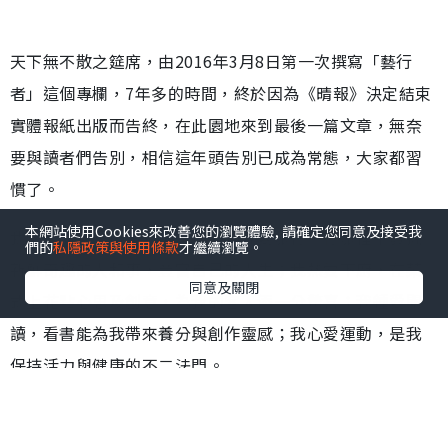
天下無不散之筵席，由2016年3月8日第一次撰寫「藝行
者」這個專欄，7年多的時間，終於因為《晴報》決定結束
實體報紙出版而告終，在此園地來到最後一篇文章，無奈
要與讀者們告別，相信這年頭告別已成為常態，大家都習
慣了。
本網站使用Cookies來改善您的瀏覽體驗, 請確定您同意及接受我
我喜愛任何藝術，特別是戲劇；我愛旅行，在旅程中發掘
們的
私隱政策與使用條款
才繼續瀏覽。
新鮮奇趣的人和事，豐富自己的人生；我熱愛下廚，在菜
同意及關閉
式上花點心思及創意，為我的客人添一分驚喜；我鍾愛閱
讀，看書能為我帶來養分與創作靈感；我心愛運動，是我
保持活力與健康的不二法門。
因為我的興趣廣泛，所以最近決定與太太開設Youtube
Channel「珊剛二人幫」，內容包括以旅遊見聞的《二人