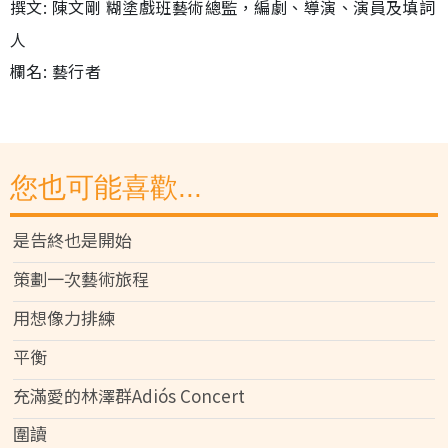
撰文: 陳文剛 糊塗戲班藝術總監，編劇、導演、演員及填詞
人
欄名: 藝行者
您也可能喜歡...
是告終也是開始
策劃一次藝術旅程
用想像力排練
平衡
充滿愛的林澤群Adiós Concert
圍讀