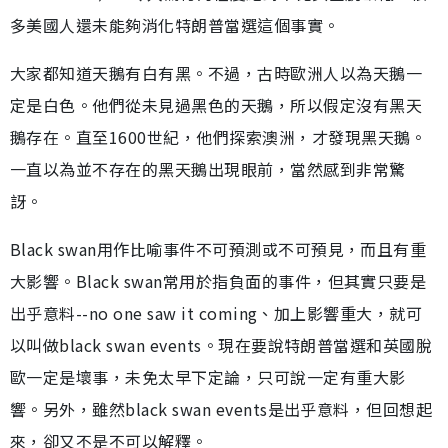
多美國人還未能夠消化特朗普當選這個事實。
大家都知道天鵝有白有黑。不過，古時歐洲人以為天鵝一
定是白色。他們從未見過黑色的天鵝，所以假定沒有黑天
鵝存在。直至1600世紀，他們探索澳洲，才發現黑天鵝。
一直以為並不存在的黑天鵝出現眼前，當然感到非常驚
訝。
Black swan用作比喻事件不可預測或不可預見，而且有重
大影響。Black swan常用於指負面的事件，但其實只要是
出乎意料--no one saw it coming、加上影響重大，就可
以叫做black swan events。現在要說特朗普當選和英國脫
歐一定是壞事，未免太早下定論，只可說一定有重大影
響。另外，雖然black swan events是出乎意料，但回想起
來，卻又不是不可以解釋。