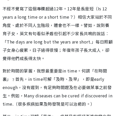
不經不覺寫了這個專欄超過12年。12年是長是短（Is 12
years a long time or a short time？）相信大家站於不同
角度、處於不同人生階段，體會也不一樣。譬如，說到養
育子女，英文有句看似矛盾但引起不少家長共鳴的說話︰
「The days are long but the years are short.」每日照顧
子女身心疲累，日子過得很慢；年復年孩子長大成人，卻
覺得他們成長得太快。
對於時間的掌握，我想最重要是in time。何謂「在時間
裏」﹖首先，in time可解「及時、及早」，即是early
enough，沒有遲到，有足夠時間趕及在必要做某事之前發
生。例如，Many diseases can be cured if discovered in
time.（很多疾病如果及時發現是可以治癒的。）