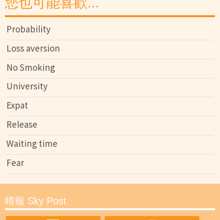
您也可能喜歡...
Probability
Loss aversion
No Smoking
University
Expat
Release
Waiting time
Fear
晴報 Sky Post