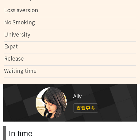
Loss aversion
No Smoking
University
Expat
Release
Waiting time
Ally
查看更多
In time