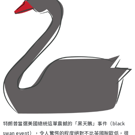
特朗普當選美國總統這單震撼的「黑天鵝」事件（black
swan event），令人驚愕的程度絕對不比英國脫歐低，很