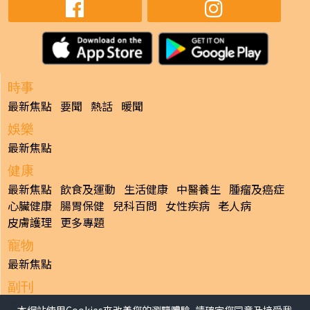
時事
最新焦點
要聞
熱話
暖聞
娛樂
最新焦點
健康
最新焦點
飲食及運動
生活健康
中醫養生
腫瘤及癌症
心臟健康
腸胃保健
兒科百問
女性疾病
老人病
皮膚護理
更多專題
寵物
最新焦點
副刊
最新焦點