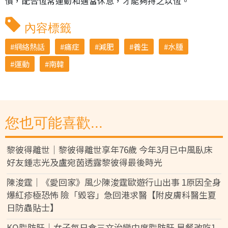
慣，配合恆常運動和適當休息，才能夠持之以恆。
內容標籤
網絡熱話
痛症
減肥
養生
水腫
運動
南韓
您也可能喜歡...
黎彼得離世｜黎彼得離世享年76歲 今年3月已中風臥床
好友鍾志光及盧宛茵透露黎彼得最後時光
陳浚霆｜《愛回家》風少陳浚霆歐遊行山出事 1原因全身
爆紅疹極恐怖 險「毀容」急回港求醫【附皮膚科醫生夏
日防蟲貼士】
KO脂肪肝｜女子每日食三文治變中度脂肪肝 早餐改吃1