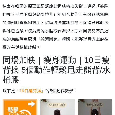
這套在韓國的原理正是調節此種結構性失衡，透過「擴胸
伸展、手肘下壓與頸部拉伸」的組合動作，有效鬆弛緊繃
的胸部肌群與斜方肌，協助胸腔重新打開，促進局部血液
與淋巴循環，使肩周的水腫被代謝掉，原本因姿勢不良造
成的肩頸厚重感與「駝背圓肩」體態，能獲得實質上的視
覺改善與結構放鬆。
同場加映｜瘦身運動｜10日瘦
背操 5個動作輕鬆甩走熊背/水
桶腰
以下是
「10日瘦背操」
的5個動作教學：