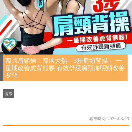
韓國肩頸操︱韓國大熱「3步肩頸背操」 一
星期改善虎背熊腰 有效舒緩肩頸痛明顯改善
寒背
健康
發佈時間: 2026/08/03