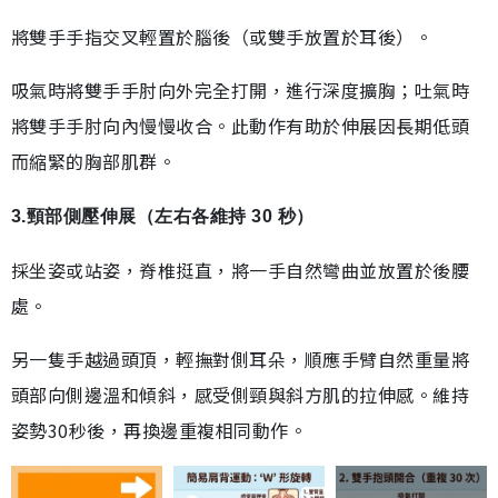
將雙手手指交叉輕置於腦後（或雙手放置於耳後）。
吸氣時將雙手手肘向外完全打開，進行深度擴胸；吐氣時
將雙手手肘向內慢慢收合。此動作有助於伸展因長期低頭
而縮緊的胸部肌群。
3.頸部側壓伸展（左右各維持 30 秒）
採坐姿或站姿，脊椎挺直，將一手自然彎曲並放置於後腰
處。
另一隻手越過頭頂，輕撫對側耳朵，順應手臂自然重量將
頭部向側邊溫和傾斜，感受側頸與斜方肌的拉伸感。維持
姿勢30秒後，再換邊重複相同動作。