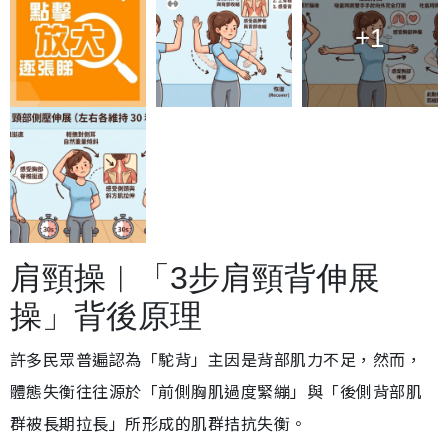
+1
肩頸操︱「3步肩頸背伸展
操」背後原理
許多民眾普遍認為「駝背」主因是背部肌力不足，然而，
體態失衡往往源於「前側胸肌過度緊繃」與「後側背部肌
群被長期拉長」所形成的肌群拮抗失衡。