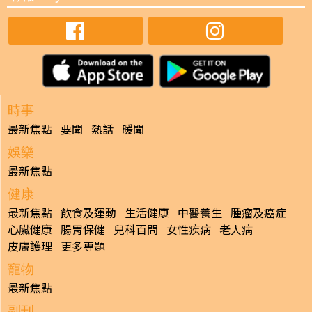
時事
最新焦點
要聞
熱話
暖聞
娛樂
最新焦點
健康
最新焦點
飲食及運動
生活健康
中醫養生
腫瘤及癌症
心臟健康
腸胃保健
兒科百問
女性疾病
老人病
皮膚護理
更多專題
寵物
最新焦點
副刊