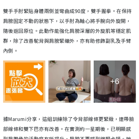
雙手手肘緊貼身體兩側並彎曲成90度，雙手握拳。在保持
肩膀固定不動的狀態下，以手肘為軸心將手腕向外旋開，
隨後返回原位。此動作能強化肩膀深層的外旋肌等穩定肌
群，除了改善駝背與肩膀緊繃外，亦有助修飾副乳及手臂
內側。
+6
據Marumi分享，這組訓練除了令背部線條更緊緻，連帶臉
部線條和雙下巴亦有改善。在實測約一星期後，已明顯感
到肩胛骨的活動度有所提升，肩膀不再感到繃緊卡頓。她