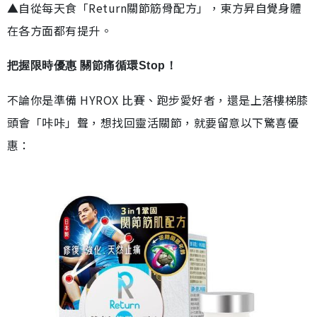
▲自從每天食「Return關節筋骨配方」，東方昇自覺身體
在各方面都有提升。
把握限時優惠 關節痛循環Stop！
不論你是準備 HYROX 比賽、跑步愛好者，還是上落樓梯膝
頭會「咔咔」聲，想找回靈活關節，就要留意以下驚喜優
惠：