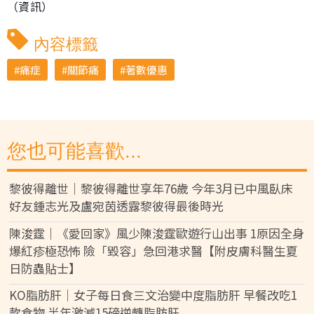
（資訊）
內容標籤
痛症
關節痛
著數優惠
您也可能喜歡...
黎彼得離世｜黎彼得離世享年76歲 今年3月已中風臥床
好友鍾志光及盧宛茵透露黎彼得最後時光
陳浚霆｜《愛回家》風少陳浚霆歐遊行山出事 1原因全身
爆紅疹極恐怖 險「毀容」急回港求醫【附皮膚科醫生夏
日防蟲貼士】
KO脂肪肝｜女子每日食三文治變中度脂肪肝 早餐改吃1
款食物 半年激減15磅逆轉脂肪肝